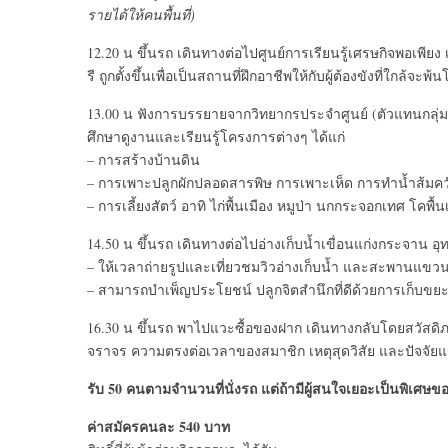
รายได้ให้คนพื้นที่)
12.20 น ขึ้นรถ เดินทางต่อไปศูนย์การเรียนรู้เศรษกิจพอเพียง
รี ถูกตั้งขึ้นเพื่อเป็นสถานที่ฝึกอาชีพให้กับผู้ต้องขังที่ใกล้จะพ้
13.00 น ฟังการบรรยายจากวิทยากรประจำศูนย์ (ตัวแทนกลุ่ม
ศึกษาดูงานและเรียนรู้โครงการต่างๆ ได้แก่
– การสร้างบ้านดิน
– การเพาะปลูกผักปลอดสารพิษ การเพาะเห็ด การทำน้ำส้มควั
– การเลี้ยงสัตว์ อาทิ ไก่พื้นเมือง หมูป่า นกกระจอกเทศ โคพื
14.50 น ขึ้นรถ เดินทางต่อไปอ่างเก็บน้ำเขื่อนแก่งกระจาน 
– ให้เวลาถ่ายรูปและเที่ยวชมวิวอ่างเก็บน้ำ และสะพานแขว
– สามารถบำเพ็ญประโยชน์ ปลูกจิตสำนึกที่ดีด้วยการเก็บขยะท
16.30 น ขึ้นรถ พาไปแวะซื้อของฝาก เดินทางกลับโดยสวัสดิภ
จราจร ความตรงต่อเวลาของสมาชิก เหตุสุดวิสัย และปัจจัยแว
รับ 50 คนตามจำนวนที่นั่งรถ แต่ถ้ามีผู้สนใจเยอะเป็นพิเศษข
ค่าสมัครคนละ 540 บาท