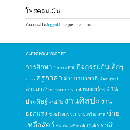
โพสคอมเม้น
You must be
logged in
to post a comment.
หมวดหมู่งานอาสา
กิจกรรมกับเด็กๆ
การศึกษา
กิจกรรม BBL
ครูอาสา
ค่ายนานาชาติ
ค่ายอนุรักษ์
คนชรา
งาน
ค่ายอาสา
งานก่อสร้าง
ค่ายเกษตร
งาน IT
งานศิลปะ
ประดิษฐ์
งาน
งานฝีมือ
ช่วย
ออกแรง
ช่วยกิจกรรม
ช่วยเตรียมงาน
เหลือสัตว์
ทาสี
ดูแลเด็ก
ซ่อมห้องเรียน