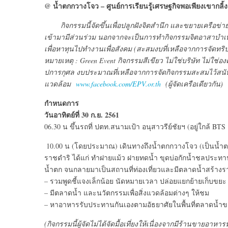
@ น้ำตกกวางโจว – ศูนย์การเรียนรู้เศรษฐกิจพอเพียงเขากลิ้ง 
กิจกรรมนี้จัดขึ้นเพื่อปลูกฝังจิตสำนึก และขยายเครือข่าย
เข้ามามีส่วนร่วม นอกจากจะเป็นการทำกิจกรรมจิตอาสาบำเพ็ญ
เพื่อหาทุนไปทำงานเพื่อสังคม (สะสมงบที่เหลือจากการจัดทริ
หมายเหตุ : Green Event กิจกรรมสีเขียว ไม่ใช่บริษัท ไม่ใช่องค์
ปการกุศล งบประมาณที่เหลือจากการจัดกิจกรรมสะสมไว้สนับ
แวดล้อม
www.facebook.com/EPV.or.th
(ผู้จัดเครือเดียวกัน)
กำหนดการ
วันอาทิตย์ที่ 30 ก.ย. 2561
06.30 น ขึ้นรถที่ ปตท.สนามเป้า อนุสาวรีย์ชัยฯ (อยู่ใกล้ BT
10.00 น (โดยประมาณ) เดินทางถึงน้ำตกกวางโจว (เป็นน้ำ
ราชดำริ ได้แก่ ทำฝายแม้ว ฝายทดน้ำ ขุดบ่อกักน้ำชลประทา
น้ำตก จนกลายมาเป็นสถานที่ท่องเที่ยวและมีตลาดน้ำสร้างร
– รวมพูดชี้แจงเล็กน้อย นัดหมายเวลา ปล่อยแยกย้ายเก็บขยะ
– มีตลาดน้ำ และนวัตกรรมเพื่อสิ่งแวดล้อมต่างๆ ให้ชม
– หาอาหารรับประทานกันเองตามอัธยาศัยในพื้นที่ตลาดน้ำ
(กิจกรรมนี้ผู้จัดไม่ได้จัดมื้อเที่ยงให้เนื่องจากมีร้านข