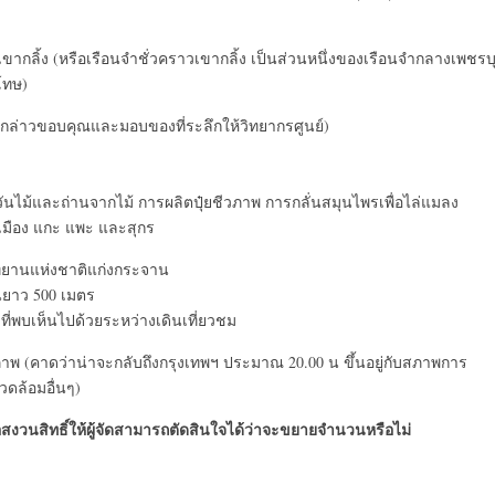
 เขากลิ้ง (หรือเรือนจำชั่วคราวเขากลิ้ง เป็นส่วนหนึ่งของเรือนจำกลางเพชรบ
นโทษ)
กล่าวขอบคุณและมอบของที่ระลึกให้วิทยากรศูนย์)
นไม้และถ่านจากไม้ การผลิตปุ๋ยชีวภาพ การกลั่นสมุนไพรเพื่อไล่แมลง
้นเมือง แกะ แพะ และสุกร
อุทยานแห่งชาติแก่งกระจาน
นยาว 500 เมตร
ี่พบเห็นไปด้วยระหว่างเดินเที่ยวชม
าพ (คาดว่าน่าจะกลับถึงกรุงเทพฯ ประมาณ 20.00 น ขึ้นอยู่กับสภาพการ
ดล้อมอื่นๆ)
อสงวนสิทธิ์ให้ผู้จัดสามารถตัดสินใจได้ว่าจะขยายจำนวนหรือไม่