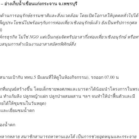
– อ่างเก็บน้ำเขื่อนแก่งกระจาน จ.เพชรบุรี
ด้านการอนุรักษ์ธรรมชาติและสิ่งแวดล้อม โดยเปิดโอกาสให้บุคคลทั่วไปได้
ประโยชน์ไปพร้อมๆกับการท่องเที่ยวเชิงอนุรักษ์แล้ว ยังเป็นทริปการกุศล
ป)
กรธุรกิจ ไม่ใช่ NGO แต่เป็นกลุ่มจัดทริปอาสากึ่งท่องเที่ยวเชิงอนุรักษ์ หรือทร
สนุนการดำเนินงานอาสาสมัครพิทักษ์สิ่ง
S สนามเป้ากับ ททบ.5 มีแผนที่ให้ดูในห้องกิจกรรม), รถออก 07.00 น
ตกที่มนุษย์สร้างขึ้น โดยเด็กชายพงศภพและมารดาได้น้อมนำโครงการในพร
น ทำแก้มลิง ปลูกหญ้าแฝก ปลูกป่าผสมผสาน ฯลฯ จนทำให้ป่าฟื้นตัวและมี
ายได้ให้ชุมชนในวันหยุด)
 และเยี่ยมชมน้ำตก
ของน้ำตก
ายอาหารหลากหลาย สมาชิกสามารถหาทานเองได้ เป็นการช่วยอุดหนุนและกระจาย