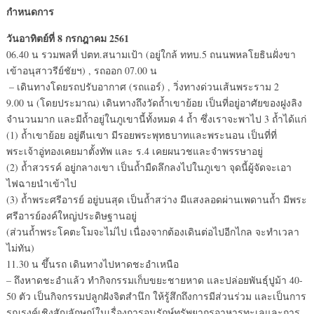
กำหนดการ
วันอาทิตย์ที่ 8 กรกฎาคม 2561
06.40 น รวมพลที่ ปตท.สนามเป้า (อยู่ใกล้ ททบ.5 ถนนพหลโยธินฝั่งขา
เข้าอนุสาวรีย์ชัยฯ) , รถออก 07.00 น
– เดินทางโดยรถปรับอากาศ (รถแอร์) , วิ่งทางด่วนเส้นพระราม 2
9.00 น (โดยประมาณ) เดินทางถึงวัดถ้ำเขาย้อย เป็นที่อยู่อาศัยของฝูงลิง
จำนวนมาก และมีถ้ำอยู่ในภูเขานี้ทั้งหมด 4 ถ้ำ ซึ่งเราจะพาไป 3 ถ้ำได้แก่
(1) ถ้ำเขาย้อย อยู่ตีนเขา มีรอยพระพุทธบาทและพระนอน เป็นที่ที่
พระเจ้าอู่ทองเคยมาตั้งทัพ และ ร.4 เคยผนวชและจำพรรษาอยู่
(2) ถ้ำสวรรค์ อยู่กลางเขา เป็นถ้ำมืดลึกลงไปในภูเขา จุดนี้ผู้จัดจะเอา
ไฟฉายนำเข้าไป
(3) ถ้ำพระศรีอารย์ อยู่บนสุด เป็นถ้ำสว่าง มีแสงลอดผ่านเพดานถ้ำ มีพระ
ศรีอารย์องค์ใหญ่ประดิษฐานอยู่
(ส่วนถ้ำพระโคตะโมจะไม่ไป เนื่องจากต้องเดินต่อไปอีกไกล จะทำเวลา
ไม่ทัน)
11.30 น ขึ้นรถ เดินทางไปหาดชะอำเหนือ
– ถึงหาดชะอำแล้ว ทำกิจกรรมเก็บขยะชายหาด และปล่อยพันธุ์ปูม้า 40-
50 ตัว เป็นกิจกรรมปลูกฝังจิตสำนึก ให้รู้สึกถึงการมีส่วนร่วม และเป็นการ
รณรงค์เชิงสัญลักษณ์ในเรื่องการอนุรักษ์ทรัพยากรอาหารทะเลและการ