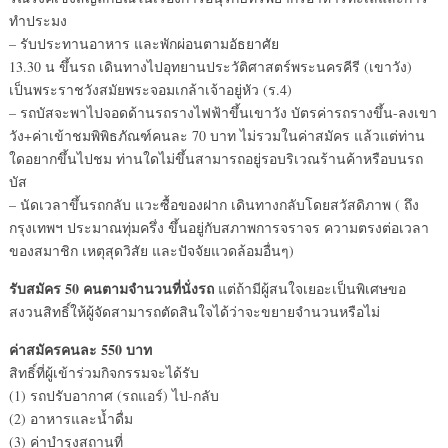
ทำประมง
– รับประทานอาหาร และพักผ่อนตามอัธยาศัย
13.30 น ขึ้นรถ เดินทางไปอุทยานประวัติศาสตร์พระนครคีรี (เขาวัง)
เป็นพระราชวังสมัยพระจอมเกล้าเจ้าอยู่หัว (ร.4)
– รถบัสจะพาไปจอดด้านรถรางไฟฟ้าขึ้นเขาวัง บัตรค่ารถรางขึ้น-ลงเขา
วัง+ค่าเข้าชมพิพิธภัณฑ์คนละ 70 บาท ไม่รวมในค่าสมัคร แล้วแต่ท่าน
ใดอยากขึ้นไปชม ท่านใดไม่ขึ้นสามารถอยู่รอบริเวณร้านค้าหรือบนรถ
บัส
– นัดเวลาขึ้นรถกลับ แวะซื้อของฝาก เดินทางกลับโดยสวัสดิภาพ ( ถึง
กรุงเทพฯ ประมาณทุ่มครึ่ง ขึ้นอยู่กับสภาพการจราจร ความตรงต่อเวลา
ของสมาชิก เหตุสุดวิสัย และปัจจัยแวดล้อมอื่นๆ)
รับสมัคร 50 คนตามจำนวนที่นั่งรถ
แต่ถ้ามีผู้สนใจเยอะเป็นพิเศษขอ
สงวนสิทธิ์ให้ผู้จัดสามารถตัดสินใจได้ว่าจะขยายจำนวนหรือไม่
ค่าสมัครคนละ 550 บาท
สิทธิ์ที่ผู้เข้าร่วมกิจกรรมจะได้รับ
(1) รถปรับอากาศ (รถแอร์) ไป-กลับ
(2) อาหารและน้ำดื่ม
(3) ค่าบำรุงสถานที่