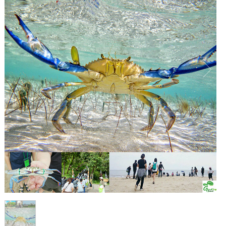
1
/
1