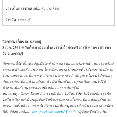
ประเด็นการช่วยเหลือ:
สิ่งแวดล้อม
จังหวัด:
เพชรบุรี
กิจกรรม เก็บขยะ ปล่อยปู
8 ก.ค. 2561 @วัดถ้ำเขาย้อย-ถ้ำสวรรค์-ถ้ำพระศรีอารย์-หาดชะอำ-เขา
วัง จ.เพชรบุรี
กิจกรรมนี้จัดขึ้นเพื่อปลูกฝังจิตสำนึก และขยายเครือข่ายด้านการอนุรักษ์
ธรรมชาติและสิ่งแวดล้อม โดยเปิดโอกาสให้บุคคลทั่วไปได้เข้ามามีส่วน
ร่วม นอกจากจะเป็นการทำกิจกรรมจิตอาสาบำเพ็ญประโยชน์ไปพร้อมๆ
กับการท่องเที่ยวเชิงอนุรักษ์แล้ว ยังเป็นทริปการกุศลเพื่อหาทุนไปใช้
ทำงานเพื่อสังคม (สะสมงบที่เหลือจากการจัดทริป)
หมายเหตุ : Green Event กิจกรรมสีเขียว ไม่ใช่บริษัท ไม่ใช่องค์กรธุรกิจ
ไม่ใช่ NGO แต่เป็นกลุ่มจัดทริปกิจกรรมอาสากึ่งท่องเที่ยวเชิงอนุรักษ์ งบ
ประมาณที่เหลือจากการจัดกิจกรรมสนับสนุนการดำเนินงานอาสาสมัคร
พิทักษ์สิ่งแวดล้อม
www.facebook.com/EPV.or.th
(ผู้จัดเครือเดียวกัน)