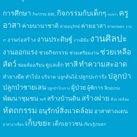
ครู
กิจกรรมกับเด็กๆ
การศึกษา
กิจกรรม BBL
คนชรา
อาสา
ค่ายนานาชาติ
ค่ายอาสา
ค่ายอนุรักษ์
ค่ายเกษตร
งาน
งานศิลปะ
งานประดิษฐ์
งานก่อสร้าง
งานฝีมือ
IT
ช่วยเหลือ
งานออกแรง
ช่วยกิจกรรม
ช่วยเตรียมงาน
สัตว์
ทาสี
ทำความสะอาด
ดูแลเด็ก
ซ่อมห้องเรียน
ปลูกป่า
ปลูกปะการัง
ทำยางยืด
ทำโป่ง
บริจาค
ปลูกต้นไม้
ปลูกป่าชายเลน
ผู้ป่วย
ผู้พิการ
ฝึกอบรม
ปลูกป่าโกงกาง
สร้างฝาย
พัฒนาชุมชน
สร้างบ้านดิน
สิ่งแวดล้อม
สตรี
หัตถกรรม
อนุรักษ์สิ่งแวดล้อม
อาสาต่างแดน
เก็บขยะ
เด็กเยาวชน
เรียนรู้เกษตร
อาสาอาเซียน