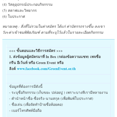
(4) วัสดุอุปกรณ์ประกอบกิจกรรม
(5) สตาฟและวิทยากร
(6) ใบประกาศ
หมายเหตุ : สิ่งที่ไม่รวมในค่าสมัคร ได้แก่ ค่าบัตรรถรางขึ้น-ลงเขา
วัง+ค่าเข้าชมพิพิธภัณฑ์ ตามที่ระบุไว้แล้วในรายละเอียดกิจกรรม
<<< ขั้นตอนและวิธีการสมัคร >>>
1. ส่งข้อมูลผู้สมัครมาที่ In Box (กล่องข้อความแชท) เพจชื่อ
กรีน อีเว้นท์ หรือ Green Event หรือ
ลิงค์
www.facebook.com/GreenEvent.or.th
ข้อมูลที่ต้องการมีดังนี้
- ระบุชื่อกิจกรรม (เก็บขยะ ปล่อยปู ) เพราะบางทีเรามีหลายงาน
- คำนำหน้าชื่อ-ชื่อจริง-นามสกุล (เพื่อพิมพ์ใบประกาศ)
- ชื่อเล่น (เพื่อจัดทำป้ายชื่อห้อยคอ)
- เบอร์โทรศัพท์มือถือ