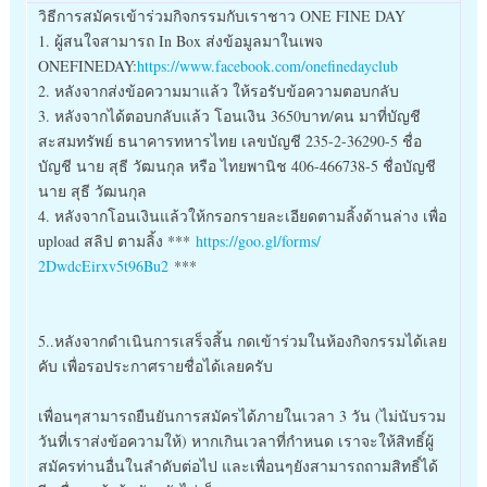
วิธีการสมัครเข้าร่วมกิจกรร
มกับเราชาว ONE FINE DAY
1. ผู้สนใจสามารถ In Box ส่งข้อมูลมาในเพจ
ONEFINEDAY:
https://www.facebook.com/
onefinedayclub
2. หลังจากส่งข้อความมาแล้ว ให้รอรับข้อความตอบกลับ
3. หลังจากได้ตอบกลับแล้ว โอนเงิน 3650บาท/คน มาที่บัญชี
สะสมทรัพย์ ธนาคารทหารไทย เลขบัญชี 235-2-36290-5 ชื่อ
บัญชี นาย สุธี วัฒนกุล หรือ ไทยพานิช 406-466738-5 ชื่อบัญชี
นาย สุธี วัฒนกุล
4. หลังจากโอนเงินแล้วให้กรอกร
ายละเอียดตามลิ้งด้านล่าง เพื่อ
upload สลิป ตามลิ้ง ***
https://goo.gl/forms/
2DwdcEirxv5t96Bu2
***
5..หลังจากดำเนินการเสร็จสิ
้น กดเข้าร่วมในห้องกิจกรรมได้
เลย
คับ เพื่อรอประกาศรายชื่อได้เลย
ครับ
เพื่อนๆสามารถยืนยันการสมัค
รได้ภายในเวลา 3 วัน (ไม่นับรวม
วันที่เราส่งข้อค
วามให้) หากเกินเวลาที่กำหนด เราจะให้สิทธิ์ผู้
สมัครท่าน
อื่นในลำดับต่อไป และเพื่อนๆยังสามารถถามสิทธ
ิ์ได้