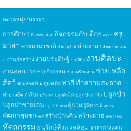
หมวดหมู่งานอาสา
ครู
กิจกรรมกับเด็กๆ
การศึกษา
กิจกรรม BBL
คนชรา
อาสา
ค่ายนานาชาติ
ค่ายอาสา
ค่ายอนุรักษ์
ค่ายเกษตร
งาน
งานศิลปะ
งานประดิษฐ์
งานก่อสร้าง
งานฝีมือ
IT
ช่วยเหลือ
งานออกแรง
ช่วยกิจกรรม
ช่วยเตรียมงาน
สัตว์
ทาสี
ทำความสะอาด
ดูแลเด็ก
ซ่อมห้องเรียน
ปลูกป่า
ปลูกปะการัง
ทำยางยืด
ทำโป่ง
บริจาค
ปลูกต้นไม้
ปลูกป่าชายเลน
ผู้ป่วย
ผู้พิการ
ฝึกอบรม
ปลูกป่าโกงกาง
สร้างฝาย
พัฒนาชุมชน
สร้างบ้านดิน
สิ่งแวดล้อม
สตรี
หัตถกรรม
อนุรักษ์สิ่งแวดล้อม
อาสาต่างแดน