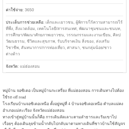
ค่าใช้จ่าย:
3650
ประเด็นการช่วยเหลือ:
เด็กและเยาวชน, ผู้พิการ/ไร้ความสามารถ/ไร้
ที่พึ่ง, สิ่งแวดล้อม, เทคโนโลยี/สารสนเทศ, พัฒนาชุมชนและชนบท,
การศึกษา/พัฒนาศักยภาพเยาวชน, วรรณกรรมและงานเขียน, ศิลป
วัฒนธรรม, ชีวิตและสุขภาพ, รับบริจาคเงิน สิ่งของ, ส่งเสริม
วิชาชีพ, สันทนาการ/การท่องเที่ยว, ศาสนา, ชนกลุ่มน้อย/ชาว
ต่างด้าว
จังหวัด:
แม่ฮ่องสอน
หมู่บ้าน จอซิเดอ เป็นหมู่บ้านกะเหรี่ยง ที่แม่ฮองสอน การเดินทางไปต้อง
ใช้รถ off road
โรงเรียนบ้านจอซิเดอเหนือ ตั้งอยู่หมู่ที่ 4 บ้านจอซิเดอเหนือ ตำบลแม่คง
อำเภอแม่สะเรียง จังหวัดแม่ฮ่องสอน
ทางเข้าสู่หมู่บ้านนั้นก็คือ การเดินลัดเลาะตามลำธารและริมเขาไป
เรื่อยๆ ต้องเดินลุยข้ามน้ำกลับไปกลับมาตามทางเดินที่ชาวบ้านใช้สัญจร