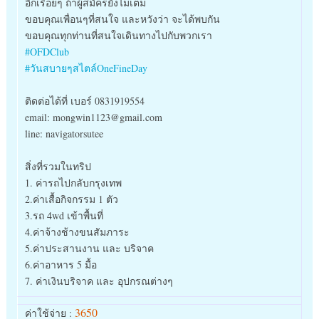
อีกเรื่อยๆ ถ้าผู้สมัครยังไม่เต็ม
ขอบคุณเพื่อนๆที่สนใจ และหวังว่า จะได้พบกัน
ขอบคุณทุกท่านที่สนใจเดินทา
งไปกับพวกเรา
#OFDClub
#วันสบายๆสไตล์OneFineDay
ติดต่อได้ที่ เบอร์ 0831919554
email: mongwin1123@gmail.com
line: navigatorsutee
สิ่งที่รวมในทริป
1. ค่ารถไปกลับกรุงเทพ
2.ค่าเสื้อกิจกรรม 1 ตัว
3.รถ 4wd เข้าพื้นที่
4.ค่าจ้างช้างขนสัมภาระ
5.ค่าประสานงาน และ บริจาค
6.ค่าอาหาร 5 มื้อ
7. ค่าเงินบริจาค และ อุปกรณต่างๆ
3650
ค่าใช้จ่าย :