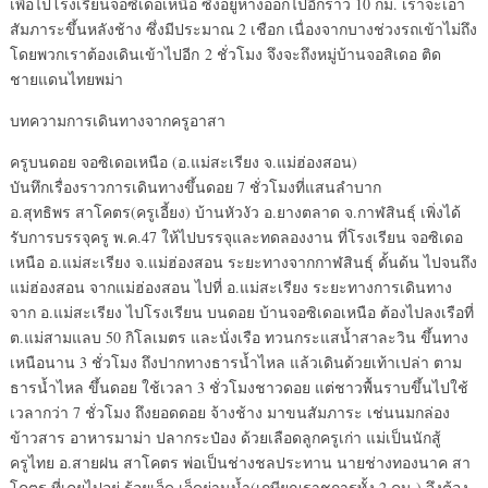
เพื่อไปโรงเรียนจอซิเดอเหนือ ซึ่งอยู่ห่างออกไปอีกราว 10 กม. เราจะเอา
สัมภาระขึ้นหลังช้าง ซึ่งมีประมาณ 2 เชือก เนื่องจากบางช่วงรถเข้าไม่ถึง
โดยพวกเราต้องเดินเข้าไปอีก 2 ชั่วโมง จึงจะถึงหมู่บ้านจอสิเดอ ติด
ชายแดนไทยพม่า
บทความการเดินทางจากครูอาสา
ครูบนดอย จอซิเดอเหนือ (อ.แม่สะเรียง จ.แม่ฮ่องสอน)
บันทึกเรื่องราวการเดินทางขึ้นดอย 7 ชั่วโมงที่แสนลำบาก
อ.สุทธิพร สาโคตร(ครูเอี้ยง) บ้านหัวงัว อ.ยางตลาด จ.กาฬ
สินธุ์ เพิ่งได้
รับการบรรจุครู พ.ค.47 ให้ไปบรรจุและทดลองงาน ที่โรงเรียน จอซิเดอ
เหนือ อ.แม่สะเรียง จ.แม่ฮ่องสอน ระยะทางจากกาฬสินธุ์ ดั้นด้น ไปจนถึง
แม่ฮ่องสอน จากแม่ฮ่องสอน ไปที่ อ.แม่สะเรียง ระยะทางการเดินทาง
จาก อ.แม่สะเรียง ไปโรงเรียน บนดอย บ้านจอซิเดอเหนือ ต้องไปลงเรือที่
ต.แม่สามแลบ 50 กิโลเมตร และนั่งเรือ ทวนกระแสน้ำสาละวิน ขึ้นทาง
เหนือนาน 3 ชั่วโมง ถึงปากทางธารน้ำไหล แล้วเดินด้วยเท้าเปล่า ตาม
ธารน้ำไหล ขึ้นดอย ใช้เวลา 3 ชั่วโมงชาวดอย แต่ชาวพื้นราบขึ้นไปใช้
เวลากว่า 7 ชั่วโมง ถึงยอดดอย จ้างช้าง มาขนสัมภาระ เช่นนมกล่อง
ข้าวสาร อาหารมาม่า ปลากระป๋อง ด้วยเลือดลูกครูเก่า แม่เป็นนักสู้
ครูไทย อ.สายฝน สาโคตร พ่อเป็นช่างชลประทาน นายช่างทองนาค สา
โคตร ที่เคยไปอยู่ ร้อยเอ็ด เจ็ดย่านน้ำ(เกษียณราชการทั้ง 2 คน ) จึงต้อง