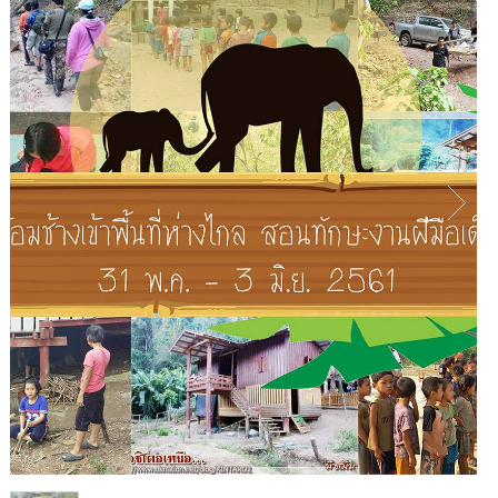
1
/
1