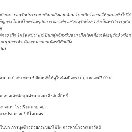
ด้านการอนุรักษ์ธรรมชาติและสิ่งแวดล้อม โดยเปิดโอกาสให้บุคคลทั่วไปได้
ประโยชน์ไปพร้อมๆกับการท่องเที่ยวเชิงอนุรักษ์แล้ว ยังเป็นทริปการกุศล
ป)
กรธุรกิจ ไม่ใช่ NGO แต่เป็นกลุ่มจัดทริปอาสากึ่งท่องเที่ยวเชิงอนุรักษ์ หรือทร
สนุนการดำเนินงานอาสาสมัครพิทักษ์สิ่ง
กัน)
S สนามเป้ากับ ททบ.5 มีแผนที่ให้ดูในห้องกิจกรรม), รถออก07.00 น
ลเจ้าพ่อขุนด่าน ขอพรสิ่งศักดิ์สิทธิ์
และ จนท. โรงเรียนนาย จปร.
ยะทางประมาณ 3 กิโลเมตร
ีพในป่า การหุงข้าวด้วยกระบอกไม้ไผ่ การหาน้ำจากเถาวัลย์