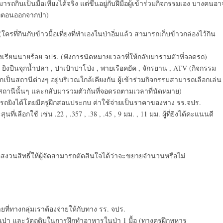
รถกินเป็นมื้อเที่ยงได้จริง แต่ขึ้นอยู่กับฝีมือผู้เข้าร่วมกิจกรรมเอง บางคนอา
กทีตอนออกจากป่า)
่กินกับข้าวมื้อเที่ยงที่ทำเองในป่าอิ่มแล้ว สามารถเก็บข้าวกล่องไว้กิน
งเรียนนายร้อย จปร. (ฟังการนัดหมายเวลาที่ให้กลับมารวมตัวที่จอดรถ)
ำ , ยิงปืนจุกน้ำปลา , ปาเป้าปาโป่ง , พายเรือคยัค , จักรยาน , ATV (กิจกรรม
เป็นสถานีต่างๆ อยู่บริเวณใกล้เคียงกัน ผู้เข้าร่วมกิจกรรมสามารถเลือกเล่น
มสถานีนั้นๆ และกลับมารวมตัวกันที่จอดรถตามเวลาที่นัดหมาย)
มารถยิงได้โดยมีครูฝึกสอนประกบ ค่าใช้จ่ายเป็นราคาของทาง รร.จปร.
ือกใช้ เช่น .22 , .357 , .38 , .45 , 9 มม. , 11 มม. ผู้ที่ยิงได้คะแนนดี
อสงวนสิทธิ์ให้ผู้จัดสามารถตัดสินใจได้ว่าจะขยายจำนวนหรือไม่
จ่ายที่ทางกลุ่มเราต้องจ่ายให้กับทาง รร. จปร.
ู่ในป่า และวัตถุดิบในการฝึกทำอาหารในป่า 1 มื้อ (ทางครูฝึกทหาร