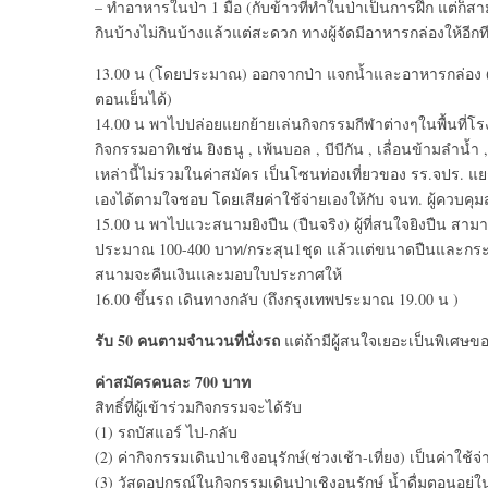
– ทำอาหารในป่า 1 มื้อ (กับข้าวที่ทำในป่าเป็นการฝึก แต่ก็สามา
กินบ้างไม่กินบ้างแล้วแต่สะดวก ทางผู้จัดมีอาหารกล่องให้อี
13.00 น (โดยประมาณ) ออกจากป่า แจกน้ำและอาหารกล่อง (ใครที
ตอนเย็นได้)
14.00 น พาไปปล่อยแยกย้ายเล่นกิจกรรมกีฬาต่างๆในพื้นที่โร
กิจกรรมอาทิเช่น ยิงธนู , เพ้นบอล , บีบีกัน , เลื่อนข้ามลำน้
เหล่านี้ไม่รวมในค่าสมัคร เป็นโซนท่องเที่ยวของ รร.จปร. แยก
เองได้ตามใจชอบ โดยเสียค่าใช้จ่ายเองให้กับ จนท. ผู้ควบคุ
15.00 น พาไปแวะสนามยิงปืน (ปืนจริง) ผู้ที่สนใจยิงปืน สา
ประมาณ 100-400 บาท/กระสุน1ชุด แล้วแต่ขนาดปืนและกระสุนที่เล
สนามจะคืนเงินและมอบใบประกาศให้
16.00 ขึ้นรถ เดินทางกลับ (ถึงกรุงเทพประมาณ 19.00 น )
รับ 50 คนตามจำนวนที่นั่งรถ
แต่ถ้ามีผู้สนใจเยอะเป็นพิเศษข
ค่าสมัครคนละ 700 บาท
สิทธิ์ที่ผู้เข้าร่วมกิจกรรมจะได้รับ
(1) รถบัสแอร์ ไป-กลับ
(2) ค่ากิจกรรมเดินป่าเชิงอนุรักษ์(ช่วงเช้า-เที่ยง) เป็นค่าใช้
(3) วัสดุอุปกรณ์ในกิจกรรมเดินป่าเชิงอนุรักษ์ น้ำดื่มตอนอย