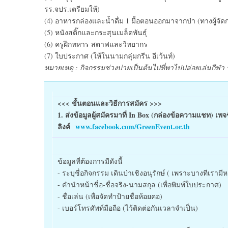
รร.จปร.เตรียมให้)
(4) อาหารกล่องและน้ำดื่ม 1 มื้อตอนออกมาจากป่า (ทางผู้จัดกลุ
(5) หนังสติ๊กและกระสุนเมล็ดพันธุ์
(6) ครูฝึกทหาร สตาฟและวิทยากร
(7) ใบประกาศ (ให้ในนามกลุ่มกรีน อีเว้นท์)
หมายเหตุ : กิจกรรมช่วงบ่ายเป็นต้นไปที่พาไปปล่อยเล่นกีฬา
<<< ขั้นตอนและวิธีการสมัคร >>>
1. ส่งข้อมูลผู้สมัครมาที่ In Box (กล่องข้อความแชท) เพจชื
ลิงค์
www.facebook.com/GreenEvent.or.th
ข้อมูลที่ต้องการมีดังนี้
- ระบุชื่อกิจกรรม เดินป่าเชิงอนุรักษ์ ( เพราะบางทีเราม
- คำนำหน้าชื่อ-ชื่อจริง-นามสกุล (เพื่อพิมพ์ใบประกาศ)
- ชื่อเล่น (เพื่อจัดทำป้ายชื่อห้อยคอ)
- เบอร์โทรศัพท์มือถือ (ไว้ติดต่อกันเวลาจำเป็น)