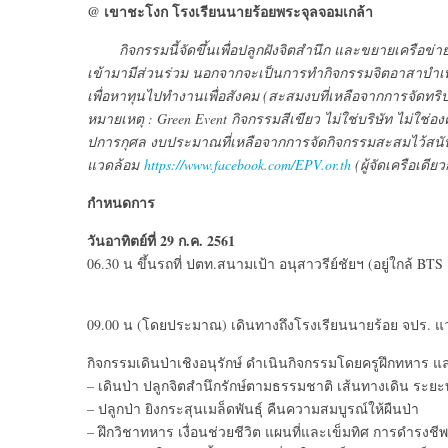
@ เขาชะโงก โรงเรียนนายร้อยพระจุลจอมเกล้า
กิจกรรมนี้จัดขึ้นเพื่อปลูกฝังจิตสำนึก และขยายเครือข่าย
เข้ามามีส่วนร่วม นอกจากจะเป็นการทำกิจกรรมจิตอาสาบำเพ็ญ
เพื่อหาทุนไปทำงานเพื่อสังคม (สะสมงบที่เหลือจากการจัดทริ
หมายเหตุ : Green Event กิจกรรมสีเขียว ไม่ใช่บริษัท ไม่ใช่องค์
ปการกุศล งบประมาณที่เหลือจากการจัดกิจกรรมสะสมไว้สนับ
แวดล้อม
https://www.facebook.com/EPV.or.th
(ผู้จัดเครือเดียว
กำหนดการ
วันอาทิตย์ที่ 29 ก.ค. 2561
06.30 น ขึ้นรถที่ ปตท.สนามเป้า อนุสาวรีย์ชัยฯ (อยู่ใกล้ BT
09.00 น (โดยประมาณ) เดินทางถึงโรงเรียนนายร้อย จปร. แวะศา
กิจกรรมเดินป่าเชิงอนุรักษ์ ดำเนินกิจกรรมโดยครูฝึกทหาร 
– เดินป่า ปลูกจิตสำนึกรักษ์ตามธรรมชาติ เส้นทางเดิน ระ
– ปลูกป่า ยิงกระสุนเมล็ดพันธุ์ คืนความสมบูรณ์ให้ผืนป่า
– ฝึกวิชาทหาร เงื่อนช่วยชีวิต แผนที่และเข็มทิศ การดำรงช