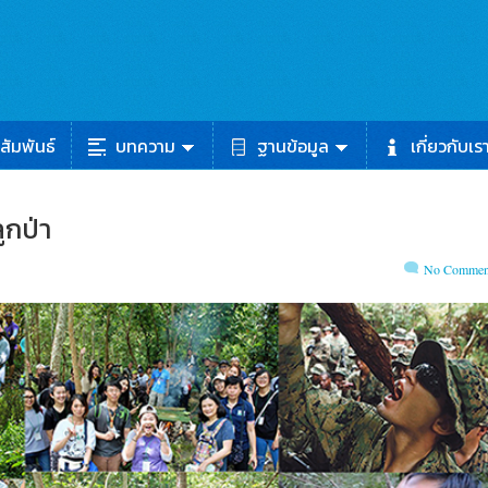
สัมพันธ์
บทความ
ฐานข้อมูล
เกี่ยวกับเร
ูกป่า
No Commen