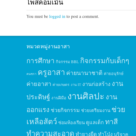
โพสคอมเม้น
You must be
logged in
to post a comment.
หมวดหมู่งานอาสา
กิจกรรมกับเด็กๆ
การศึกษา
กิจกรรม BBL
ครูอาสา
ค่ายนานาชาติ
ค่ายอนุรักษ์
คนชรา
งาน
ค่ายอาสา
งานก่อสร้าง
ค่ายเกษตร
งาน IT
งานศิลปะ
ประดิษฐ์
งาน
งานฝีมือ
ช่วย
ออกแรง
ช่วยกิจกรรม
ช่วยเตรียมงาน
เหลือสัตว์
ทาสี
ดูแลเด็ก
ซ่อมห้องเรียน
ทำความสะอาด
ทำยางยืด
ทำโป่ง
บริจาค