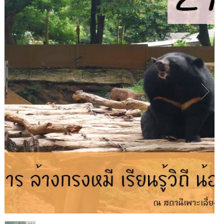
1
/
1