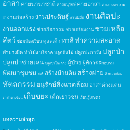
อาสา
ค่ายนานาชาติ
ค่ายอาสา
ค่ายอนุรักษ์
ค่ายเกษตร
งาน
งานศิลปะ
งานประดิษฐ์
งานก่อสร้าง
งานฝีมือ
IT
ช่วยเหลือ
งานออกแรง
ช่วยกิจกรรม
ช่วยเตรียมงาน
สัตว์
ทาสี
ทำความสะอาด
ดูแลเด็ก
ซ่อมห้องเรียน
ปลูกป่า
ปลูกปะการัง
ทำยางยืด
ทำโป่ง
บริจาค
ปลูกต้นไม้
ปลูกป่าชายเลน
ผู้ป่วย
ผู้พิการ
ฝึกอบรม
ปลูกป่าโกงกาง
สร้างฝาย
พัฒนาชุมชน
สร้างบ้านดิน
สิ่งแวดล้อม
สตรี
หัตถกรรม
อนุรักษ์สิ่งแวดล้อม
อาสาต่างแดน
เก็บขยะ
เด็กเยาวชน
เรียนรู้เกษตร
อาสาอาเซียน
บทความล่าสุด