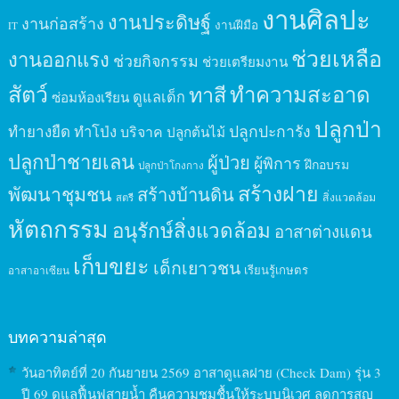
งานศิลปะ
งานประดิษฐ์
งานก่อสร้าง
งานฝีมือ
IT
ช่วยเหลือ
งานออกแรง
ช่วยกิจกรรม
ช่วยเตรียมงาน
สัตว์
ทาสี
ทำความสะอาด
ดูแลเด็ก
ซ่อมห้องเรียน
ปลูกป่า
ปลูกปะการัง
ทำยางยืด
ทำโป่ง
บริจาค
ปลูกต้นไม้
ปลูกป่าชายเลน
ผู้ป่วย
ผู้พิการ
ฝึกอบรม
ปลูกป่าโกงกาง
สร้างฝาย
พัฒนาชุมชน
สร้างบ้านดิน
สิ่งแวดล้อม
สตรี
หัตถกรรม
อนุรักษ์สิ่งแวดล้อม
อาสาต่างแดน
เก็บขยะ
เด็กเยาวชน
เรียนรู้เกษตร
อาสาอาเซียน
บทความล่าสุด
วันอาทิตย์ที่ 20 กันยายน 2569 อาสาดูแลฝาย (Check Dam) รุ่น 3
ปี 69 ดูแลฟื้นฟูสายน้ำ คืนความชุมชื้นให้ระบบนิเวศ ลดการสูญ