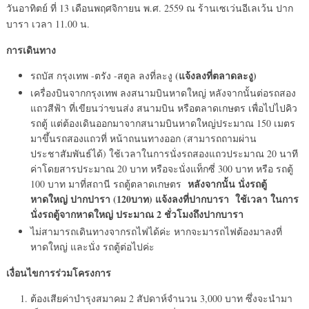
วันอาทิตย์ ที่ 13 เดือนพฤศจิกายน พ.ศ. 2559 ณ ร้านเซเว่นอีเลเว้น ปาก
บารา เวลา 11.00 น.
การเดินทาง
(แจ้งลงที่ตลาดละงู)
รถบัส กรุงเทพ -ตรัง -สตูล ลงที่ละงู
เครื่องบินจากกรุงเทพ ลงสนามบินหาดใหญ่ หลังจากนั้นต่อรถสอง
แถวสีฟ้า ที่เขียนว่าขนส่ง สนามบิน หรือตลาดเกษตร เพื่อไปไปคิว
รถตู้ แต่ต้องเดินออกมาจากสนามบินหาดใหญ่ประมาณ 150 เมตร
มาขึ้นรถสองแถวที่ หน้าถนนทางออก (สามารถถามผ่าน
ประชาสัมพันธ์ได้) ใช้เวลาในการนั่งรถสองแถวประมาณ 20 นาที
ค่าโดยสารประมาณ 20 บาท หรือจะนั่งแท็กซี่ 300 บาท หรือ รถตู้
หลังจากนั้น นั่งรถตู้
100 บาท มาที่สถานี รถตู้ตลาดเกษตร
หาดใหญ่ ปากปารา (120บาท) แจ้งลงที่ปากบารา ใช้เวลา ในการ
นั่งรถตู้จากหาดใหญ่ ประมาณ 2 ชั่วโมงถึงปากบารา
ไม่สามารถเดินทางจากรถไฟได้ค่ะ หากจะมารถไฟต้องมาลงที่
หาดใหญ่ และนั่ง รถตู้ต่อไปค่ะ
เงื่อนไขการร่วมโครงการ
ต้องเสียค่าบำรุงสมาคม 2 สัปดาห์จำนวน 3,000 บาท ซึ่งจะนำมา