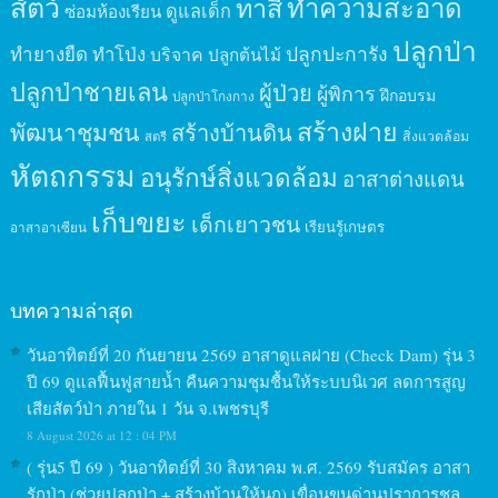
สัตว์
ทาสี
ทำความสะอาด
ดูแลเด็ก
ซ่อมห้องเรียน
ปลูกป่า
ปลูกปะการัง
ทำยางยืด
ทำโป่ง
บริจาค
ปลูกต้นไม้
ปลูกป่าชายเลน
ผู้ป่วย
ผู้พิการ
ฝึกอบรม
ปลูกป่าโกงกาง
สร้างฝาย
พัฒนาชุมชน
สร้างบ้านดิน
สิ่งแวดล้อม
สตรี
หัตถกรรม
อนุรักษ์สิ่งแวดล้อม
อาสาต่างแดน
เก็บขยะ
เด็กเยาวชน
เรียนรู้เกษตร
อาสาอาเซียน
บทความล่าสุด
วันอาทิตย์ที่ 20 กันยายน 2569 อาสาดูแลฝาย (Check Dam) รุ่น 3
ปี 69 ดูแลฟื้นฟูสายน้ำ คืนความชุมชื้นให้ระบบนิเวศ ลดการสูญ
เสียสัตว์ป่า ภายใน 1 วัน จ.เพชรบุรี
8 August 2026 at 12 : 04 PM
( รุ่น5 ปี 69 ) วันอาทิตย์ที่ 30 สิงหาคม พ.ศ. 2569 รับสมัคร อาสา
รักป่า (ช่วยปลูกป่า + สร้างบ้านให้นก) เขื่อนขุนด่านปราการชล