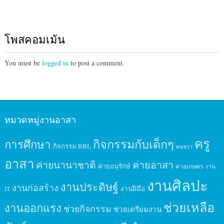
โพสคอมเม้น
You must be
logged in
to post a comment.
หมวดหมู่งานอาสา
ครู
กิจกรรมกับเด็กๆ
การศึกษา
กิจกรรม BBL
คนชรา
อาสา
ค่ายนานาชาติ
ค่ายอาสา
ค่ายอนุรักษ์
ค่ายเกษตร
งาน
งานศิลปะ
งานประดิษฐ์
งานก่อสร้าง
งานฝีมือ
IT
ช่วยเหลือ
งานออกแรง
ช่วยกิจกรรม
ช่วยเตรียมงาน