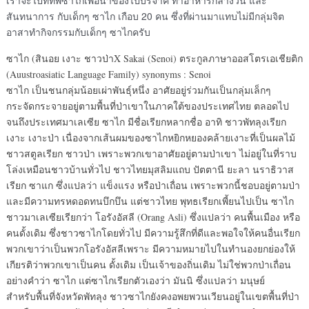
เราจะไปที่ทัพซาไกเพื่อนำของไปบริจาค ทำอาหารกลางวัน และ
สันทนาการ กับเด็กๆ ซาไก เกือบ 20 คน ซึ่งที่ผ่านมาแทบไม่มีกลุ่มจิต
อาสาทำกิจกรรมกับเด็กๆ ซาไกครับ
ซาไก (สินอย เงาะ ชาวป่าX Sakai (Senoi) ตระกูลภาษาออสโตรเอเชียติก
(Auustroasiatic Language Family) synonyms : Senoi
ซาไก เป็นชนกลุ่มน้อยเผ่าพันธุ์หนึ่ง อาศัยอยู่ร่วมกันเป็นกลุ่มเล็กๆ
กระจัดกระจายอยู่ตามพื้นที่ป่าเขาในภาคใต้ของประเทศไทย ตลอดไป
จนถึงประเทศมาเลเซีย ซาไก มีชื่อเรียกหลากชื่อ อาทิ ชาวพัทลุงเรียก
เงาะ เงาะป่า เนื่องจากเส้นผมของซาไกหยิกหยองคล้ายเงาะที่เป็นผลไม้
ชาวสตูลเรียก ชาวป่า เพราะพวกเขาอาศัยอยู่ตามป่าเขา ไม่อยู่ในที่ราบ
โล่งเหมือนชาวบ้านทั่วไป ชาวไทยมุสลิมแถบ ปัตตานี ยะลา นราธิวาส
เรียก ซาแก ซึ่งแปลว่า แข็งแรง หรือป่าเถื่อน เพราะพวกนี้ชอบอยู่ตามป่า
และมีความทรหดอดทนบึกบึน แต่ชาวไทย พุทธเรียกเพี้ยนไปเป็น ซาไก
ชาวมาเลเซียเรียกว่า โอรังอัสลี (Orang Asli) ซึ่งแปลว่า คนพื้นเมือง หรือ
คนดั้งเดิม ซึ่งชาวซาไก
โดยทั่วไป มีความรู้สึกที่ดีและพอใจให้คนอื่นเรียก
พวกเขาว่าเป็นพวกโอรังอัสลีเพราะ มีความหมายไปในทำนองยกย่องให้
เกียรติว่าพวกเขาเป็นคน ดั้งเดิม เป็นเจ้าของถิ่นเดิม ไม่ใช่พวกป่าเถื่อน
อย่างคำว่า ซาไก แต่ซาไกเรียกตัวเองว่า มันนิ ซึ่งแปลว่า มนุษย์
สำหรับพื้นที่จังหวัดพัทลุง ชาวซาไกยังคงอพยพวนเวียนอยู่ในเขตพื้นที่ป่า