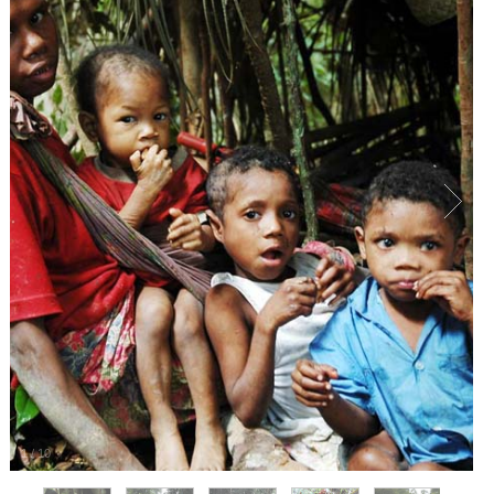
1
/
10