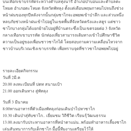
บนเทือกเขาบรรทัดระหว่างตำบลทุ่งนารี อำเภอป่าบอนและตำบลตะ
โหมด อำเภอตะโหมด จังหวัดพัทลุง ตั้งแต่เดือนพฤษภาคมไปจนถึงช่วง
หน้าฝนของทุกปีหลังจากนั้นกลุ่มซาไกจะอพยพเข้าป่าลึก และส่วนหนึ่ง
หลบภัยช่วงหน้าฝนเข้าไปอยู่ในเขตพื้นที่จังหวัดตรังและสตูร แต่ชาว
ซาไกบางกลุ่มได้แยกย้ายไปอยู่ที่บ้านตระซึ่งเป็นเขตรอยต่อ 3 จังหวัด
กลางเทือกเขาบรรทัด นักท่องเที่ยวสามารถเดิมทางเข้าไปศึกษาชีวิต
ความเป็นอยู่ของเพื่อนชาวซาไกได้ โดยสอบถามความเคลื่อนไหวจาก
ชาวบ้านบริเวณเชิงเขาบรรทัด เพื่อทราบจุดที่ชาวซาไกอพยพไปอยู่
รายละเอียดกิจกรรม
วันที่ 2มี.ค
20.00 ลงทะเบียนที่ ปตท สนามเป้า
21.00 ออกเดินทาง สู่พัทลุง
วันที่ 3 มีนาคม
8:00ทานอาหารที่ตัวเมืองพัทลุงก่อนเดินป่าไปหาซาไก
10.30 เดินป่าสุ่ทับซาไก.. เยี่ยมชม วิถีชีวิต เรียนรุ้วัฒนธรรม
13.00.ลงมารับประทานอาหารที่หนำตาแม่น..พร้อมทำอาหารเลี้ยงซาไก
เล่นสันทนาการกับเด็กซาไก มื้อนี้ทีมงานเตรียมไว้ให้