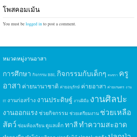
โพสคอมเม้น
You must be
logged in
to post a comment.
หมวดหมู่งานอาสา
ครู
กิจกรรมกับเด็กๆ
การศึกษา
กิจกรรม BBL
คนชรา
อาสา
ค่ายนานาชาติ
ค่ายอาสา
ค่ายอนุรักษ์
ค่ายเกษตร
งาน
งานศิลปะ
งานประดิษฐ์
งานก่อสร้าง
งานฝีมือ
IT
ช่วยเหลือ
งานออกแรง
ช่วยกิจกรรม
ช่วยเตรียมงาน
สัตว์
ทาสี
ทำความสะอาด
ดูแลเด็ก
ซ่อมห้องเรียน
ปลูกป่า