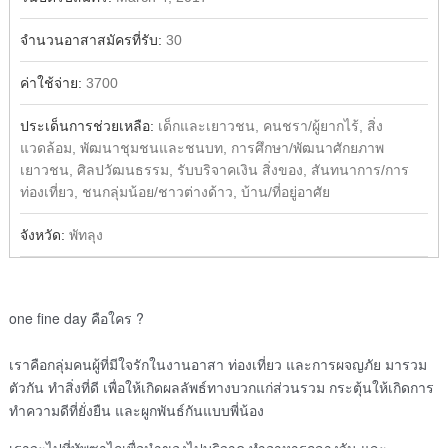
จำนวนอาสาสมัครที่รับ:
30
ค่าใช้จ่าย:
3700
ประเด็นการช่วยเหลือ:
เด็กและเยาวชน, คนชรา/ผู้ยากไร้, สิ่ง
แวดล้อม, พัฒนาชุมชนและชนบท, การศึกษา/พัฒนาศักยภาพ
เยาวชน, ศิลปวัฒนธรรม, รับบริจาคเงิน สิ่งของ, สันทนาการ/การ
ท่องเที่ยว, ชนกลุ่มน้อย/ชาวต่างด้าว, บ้าน/ที่อยู่อาศัย
จังหวัด:
พัทลุง
one fine day คือใคร ?
เราคือกลุ่มคนผู้ที่มีใจรัก
ในงานอาสา ท่องเที่ยว และการผจญภัย มารวม
ตัวกัน ทำสิ่งที่ดี เพื่อให้เกิดผลลัพธ์ทางบวกแ
ก่ส่วนรวม กระตุ้นให้เกิดการ
ทำความดีท
ี่ยั่งยืน และผูกพันธ์กันแบบพี่น้อง