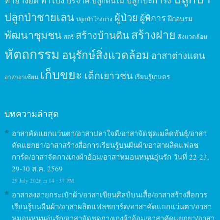
ปลูกปะการัง
ทำยางยืด
ทำโป่ง
บริจาค
ปลูกต้นไม้
ปลูกป่าชายเลน
ผู้ป่วย
ผู้พิการ
ฝึกอบรม
ปลูกป่าโกงกาง
สร้างฝาย
พัฒนาชุมชน
สร้างบ้านดิน
สิ่งแวดล้อม
สตรี
หัตถกรรม
อนุรักษ์สิ่งแวดล้อม
อาสาต่างแดน
เก็บขยะ
เด็กเยาวชน
เรียนรู้เกษตร
อาสาอาเซียน
บทความล่าสุด
อาสาคัดแยกแว่นตา/อาสาปลาใจดี/อาสาจัดชุดเมล็ดพันธุ์/อาสา
คัดแยกยา/อาสาสร้างสื่อการเรียนรู้บนผืนผ้า/อาสาผลิตแฟลช
การ์ด/อาสาจัดกางเกงผ้าอ้อม/อาสาหมอนหนุนอุ่นรัก วันที่ 22-23,
29-30 ส.ค. 2569
29 July 2026 at 14 : 37 PM
อาสาลงลายกระเป๋าผ้า/อาสาเขียนศิลป์บนเสื้อ/อาสาสร้างสื่อการ
เรียนรู้บนผืนผ้า/อาสาผลิตแฟลชการ์ด/อาสาคัดแยกแว่นตา/อาสา
หมอนหนุนอุ่นรัก/อาสาจัดชุดกางเกงผ้าอ้อม/อาสาคัดแยกยา/อาสา