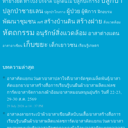
ปลูกป่า
ปลูกปะการัง
ทำยางยืด
ทำโป่ง
บริจาค
ปลูกต้นไม้
ปลูกป่าชายเลน
ผู้ป่วย
ผู้พิการ
ฝึกอบรม
ปลูกป่าโกงกาง
สร้างฝาย
พัฒนาชุมชน
สร้างบ้านดิน
สิ่งแวดล้อม
สตรี
หัตถกรรม
อนุรักษ์สิ่งแวดล้อม
อาสาต่างแดน
เก็บขยะ
เด็กเยาวชน
เรียนรู้เกษตร
อาสาอาเซียน
บทความล่าสุด
อาสาคัดแยกแว่นตา/อาสาปลาใจดี/อาสาจัดชุดเมล็ดพันธุ์/อาสา
คัดแยกยา/อาสาสร้างสื่อการเรียนรู้บนผืนผ้า/อาสาผลิตแฟลช
การ์ด/อาสาจัดกางเกงผ้าอ้อม/อาสาหมอนหนุนอุ่นรัก วันที่ 22-23,
29-30 ส.ค. 2569
29 July 2026 at 14 : 37 PM
อาสาลงลายกระเป๋าผ้า/อาสาเขียนศิลป์บนเสื้อ/อาสาสร้างสื่อการ
เรียนรู้บนผืนผ้า/อาสาผลิตแฟลชการ์ด/อาสาคัดแยกแว่นตา/อาสา
หมอนหนุนอุ่นรัก/อาสาจัดชุดกางเกงผ้าอ้อม/อาสาคัดแยกยา/อาสา