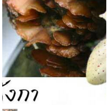
1
/
1