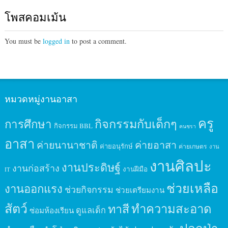
โพสคอมเม้น
You must be
logged in
to post a comment.
หมวดหมู่งานอาสา
ครู
กิจกรรมกับเด็กๆ
การศึกษา
กิจกรรม BBL
คนชรา
อาสา
ค่ายนานาชาติ
ค่ายอาสา
ค่ายอนุรักษ์
ค่ายเกษตร
งาน
งานศิลปะ
งานประดิษฐ์
งานก่อสร้าง
งานฝีมือ
IT
ช่วยเหลือ
งานออกแรง
ช่วยกิจกรรม
ช่วยเตรียมงาน
สัตว์
ทาสี
ทำความสะอาด
ดูแลเด็ก
ซ่อมห้องเรียน