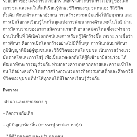
ระยะยาวของโครงการเกาะสุกร เพื่อสร้างกระบวนการเรียนรู้ของเด็ก
เยาวชน และคนในพื้นที่เรียนรู้ทักษะชีวิตของชุมชนตนเอง วิถีชีวิต
ดั้งเดิม ทักษะด้านภาษาอังกฤษ การสร้างความเข้มแข็งให้กับชุมชน และ
การเปิดโอกาสเรียนรู้โลกในยุคแห่งการพัฒนาทางด้านเทคโนโลยี ผ่าน
การมีส่วนร่วมของอาสาสมัครนานาชาติ อาสาสมัครไทย ซึ่งจะทำชาว
บ้านในพื้นที่ ได้เปิดโลกทัศน์แห่งการเรียนรู้ได้กว้างขึ้น เพราะเราเชื่อว่า
การศึกษา คือการเปิดโลกกว้างอย่างไม่มีที่สิ้นสุด การหันกลับมาศึกษา
ภูมิปัญญาที่มีอยู่คู่ชุมชนและวิถีชีวิตของคนในชุมชน เป็นการสร้างแรง
บันดาลใจและการใฝ่รู้ เพื่อเป็นแรงผลักดันให้ผู้ที่เข้ามามีส่วนร่วม ได้
พัฒนาทักษะการอยู่ร่วมกัน ท่ามกลางความหลากหลายและความเข้าใจ
กัน ได้อย่างลงตัว โดยการสร้างกระบวนการกิจกรรมกับเด็กและศึกษาวิถี
ชีวิตของชุมชนที่ทำให้ทุกคนได้มีโอกาสเรียนรู้ร่วมกัน
กิจกรรม
-ดำนา และเกษตรต่าง ๆ
– กิจกรรมกับเด็ก
– ภูมิปัญญาท้องถิ่น (การหาปู หาปลา หากุ้ง)
– วิถีชีวิตของชุมและบริบทชุมชน