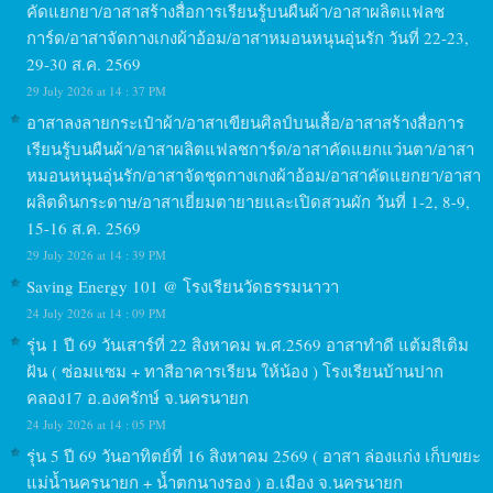
คัดแยกยา/อาสาสร้างสื่อการเรียนรู้บนผืนผ้า/อาสาผลิตแฟลช
การ์ด/อาสาจัดกางเกงผ้าอ้อม/อาสาหมอนหนุนอุ่นรัก วันที่ 22-23,
29-30 ส.ค. 2569
29 July 2026 at 14 : 37 PM
อาสาลงลายกระเป๋าผ้า/อาสาเขียนศิลป์บนเสื้อ/อาสาสร้างสื่อการ
เรียนรู้บนผืนผ้า/อาสาผลิตแฟลชการ์ด/อาสาคัดแยกแว่นตา/อาสา
หมอนหนุนอุ่นรัก/อาสาจัดชุดกางเกงผ้าอ้อม/อาสาคัดแยกยา/อาสา
ผลิตดินกระดาษ/อาสาเยี่ยมตายายและเปิดสวนผัก วันที่ 1-2, 8-9,
15-16 ส.ค. 2569
29 July 2026 at 14 : 39 PM
Saving Energy 101 @ โรงเรียนวัดธรรมนาวา
24 July 2026 at 14 : 09 PM
รุ่น 1 ปี 69 วันเสาร์ที่ 22 สิงหาคม พ.ศ.2569 อาสาทำดี แต้มสีเติม
ฝัน ( ซ่อมแซม + ทาสีอาคารเรียน ให้น้อง ) โรงเรียนบ้านปาก
คลอง17 อ.องครักษ์ จ.นครนายก
24 July 2026 at 14 : 05 PM
รุ่น 5 ปี 69 วันอาทิตย์ที่ 16 สิงหาคม 2569 ( อาสา ล่องแก่ง เก็บขยะ
แม่น้ำนครนายก + น้ำตกนางรอง ) อ.เมือง จ.นครนายก