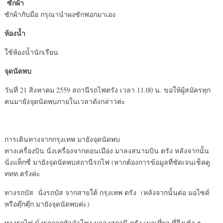
ซักผ้า
ซักผ้ากับมือ กรุณานำผงซักฟอกมาเอง
ห้องน้ำ
ใช้ห้องน้ำนักเรียน
จุดนัดพบ
วันที่ 21 สิงหาคม 2559 สถานีรถไฟตรัง เวลา 11.00 น. ขอให้ผู้สมัครทุก
คนมายังจุดนัดพบภายในเวลาดังกล่าวค่ะ
การเดินทางจากกรุงเทพ มายังจุดนัดพบ
ทางเครื่องบิน นั่งเครื่องจากดอนเมือง มาลงสนามบิน ตรัง หลังจากนั้น
นั่งแท็กซี่ มายังจุดนัดพบสถานีรถไฟ (หากต้องการข้อมูลที่ชัดเจนเช็คดู
ททท.ตรังค่ะ
ทางรถบัส นั่งรถบัส จากสายใต้ กรุงเทพ ตรัง (หลังจากนั้นต่อ มอไซด์
หรือตุ๊กตุ๊ก มายังจุดนัดพบค่ะ)
ทางรถไฟ นั่งรถจากหัวลำโพง มาลงสถานี ตรัง (มาเที่ยว ที่ถึงเช้า ๆ