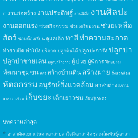
งานศิลปะ
งานประดิษฐ์
งานก่อสร้าง
งานฝีมือ
IT
ช่วยเหลือ
งานออกแรง
ช่วยกิจกรรม
ช่วยเตรียมงาน
สัตว์
ทาสี
ทำความสะอาด
ดูแลเด็ก
ซ่อมห้องเรียน
ปลูกป่า
ปลูกปะการัง
ทำยางยืด
ทำโป่ง
บริจาค
ปลูกต้นไม้
ปลูกป่าชายเลน
ผู้ป่วย
ผู้พิการ
ฝึกอบรม
ปลูกป่าโกงกาง
สร้างฝาย
พัฒนาชุมชน
สร้างบ้านดิน
สิ่งแวดล้อม
สตรี
หัตถกรรม
อนุรักษ์สิ่งแวดล้อม
อาสาต่างแดน
เก็บขยะ
เด็กเยาวชน
เรียนรู้เกษตร
อาสาอาเซียน
บทความล่าสุด
อาสาคัดแยกแว่นตา/อาสาปลาใจดี/อาสาจัดชุดเมล็ดพันธุ์/อาสา