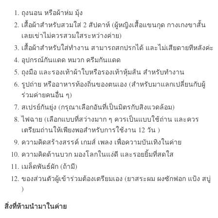
ถุงนอน หรือผ้าห่ม มุ้ง
เสื้อผ้าสำหรับสวมใส่ 2 สัปดาห์ (ผู้หญิงเสื้อแขนกุด กางเกงขาสั้น
เลยเข่าไม่ควรสวมใสระหว่างค่าย)
เสื้อผ้าสำหรับใส่ทำงาน สามารถสกปรกได้ และไม่เสียดายทีหลังค่ะ
อุปกรณ์กันแดด หมวก ครีมกันแดด
ถุงมือ และรองเท้าผ้าใบหรือรองเท้าหุ้มส้น สำหรับทำงาน
รูปถ่าย หรืออาหารท้องถิ่นของตนเอง (สำหรับมาแลกเปลี่ยนกับผู้
ร่วมค่ายคนอื่น ๆ)
สเปรย์กันยุ่ง (กรุณาเลือกอันที่เป็นมิตรกับสิงแวดล้อม)
ไฟฉาย (เลือกแบบที่สว่างมาก ๆ ควรเป็นแบบใช้ถ่าน และควร
เตรียมถ่านให้เพียงพอสำหรับการใช้งาน 12 วัน )
ความคิดสร้างสรรค์ เกมส์ เพลง เพื่อความบันเทิงในค่าย
ความคิดด้านบวก มองโลกในแง่ดี และรอยยิ้มที่สดใส
เมล็ดพันธ์ผัก (ถ้ามี)
ของส่วนตัวผู้เข้าร่วมต้องเตรียมเอง (ยาสระผม ผงซักฟอก แป้ง สบู่
)
สิ่งที่ห้ามนำมาในค่าย