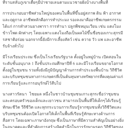
ที่ราบสลับภูเขาเตี้ยๆมีป่าชายเลนตามแนวชายฝั่งบ้างบางพื้นที่
การประกอบอาชีพส่วนใหญ่ของคนในพื้นที่ขึ้นอยู่สภาพ ดิน ฟ้า อากาศ
และฤดูกาล อาชีพหลักคือการทำประมง รองลงมาคืออาชีพเกษตรกรรม
ได้แก่ การทำสวนยางพารา การทำนา ปลูกพืชหมุนเวียน เช่น แตงโมง
ข้าวโพด ผักต่างๆ โดยเฉพาะแตงโมงถือเป็นผลไม้ขึ้นชื่อของเกาะสุกรมี
รสชาติอร่อย นอกจากนี้ยังมีการเลี้ยงสัตว์ เช่น ควาย วัว แพ และอาชีพ
รับจ้างทั่วไป
มีโรงเรียนประถม ซึ่งเป็นโรงเรียนรัฐบาล ตั้งอยู่ในหมู่บ้าน เปิดสอนใน
ระดับชั้นอนุบาล 1 ถึงชั้นประถมศึกษาปีที่ 6 และมีโรงเรียนขยายโอกาส
ตั้งอยู่ในชุมชน รวมทั้งยังมีภูมิปัญญาด้านการทำประมงพื้นบ้าน วิถีชีวิต
และบริบทชุมชนทางการเกษตรที่เป็นต้นทุนทางทรัพยากรที่คงคุณค่าแก่
การเรียนรู้และการอนุรักษ์ไว้สืบไป
นางสาวรัตนา ไชยมล หนึ่งในชาวบ้านชุมชนเกาะสุกรเชื่อว่าชุมชน
และครอบครัวของเด็กและเยาวชน สามารถเป็นพื้นที่ให้เด็กๆได้เรียนรู้
ทักษะชีวิต วีถีชีวิต และทุกกระบวนการเรียนรู้จากชุมชนทั้งวิถีชีวิตและ
บริบทชุมชนต้องเปิดโอกาสให้เด็กในพื้นที่เรียนรู้ทักษะทางด้านการ
สื่อสาร โดยเฉพาะภาษาอังกฤษ ซึ่งเป็นภาษาที่มีความสำคัญเป็นอย่างยิ่ง
ในอนาคตและที่สำคัญการสร้างจิตสำนึกในการรักษามรดก วิถีชีวิตของ