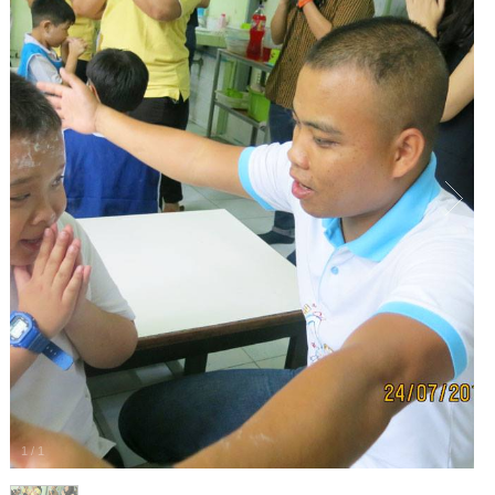
1
/
1