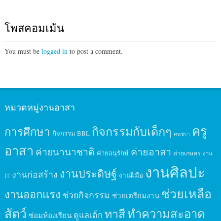
โพสคอมเม้น
You must be
logged in
to post a comment.
หมวดหมู่งานอาสา
ครู
กิจกรรมกับเด็กๆ
การศึกษา
กิจกรรม BBL
คนชรา
อาสา
ค่ายนานาชาติ
ค่ายอาสา
ค่ายอนุรักษ์
ค่ายเกษตร
งาน
งานศิลปะ
งานประดิษฐ์
งานก่อสร้าง
งานฝีมือ
IT
ช่วยเหลือ
งานออกแรง
ช่วยกิจกรรม
ช่วยเตรียมงาน
สัตว์
ทาสี
ทำความสะอาด
ดูแลเด็ก
ซ่อมห้องเรียน