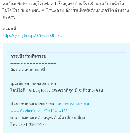
ศูนย์เด็กพิเศษ จะอยู่ใต้แฟลต 1 ซึ่งอยู่ตรงข้ามโรงเรียนศูนย์รวมน้ำใจ
ไม่ใช่โรงเรียนชุมชน 70 ไร่นะครับ ต้องย้ำแท็กซี่หรือมอเตอร์ไซต์รับจ้าง
นะครับ
ดูแผนที่
https://goo.gl/maps/376w1h8JLh82
การเข้าร่วมกิจกรรม
-------------------------------
ติดต่อ สอบถามมาที่
คุณเม้ง อยากลอง ลองเลย
ไลน์ไอดี : @Lwq1631c (สะดวกที่สุด มี @ด้วยนะครับ)
ข้อความทางเฟสของเพจ :
อยากลอง ลองเลย
www.facebook.com/TryItNow123
ข้อความทางเฟส : อนุพงศ์ เม้ง เลี้ยงมณีกุล
โทร : 081-3563260