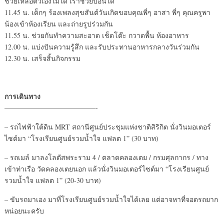
ช่วยเหลือตัวเองไม่ได้ เราช่วยป้อนได้
11.45 น. เด็กๆ ร้องเพลงสุขสันต์วันเกิดขอบคุณพี่ๆ อาสา พี่ๆ คุณครูพา
น้องเข้าห้องเรียน และถ่ายรูปร่วมกัน
11.55 น. ช่วยกันทำความสะอาด เช็ดโต๊ะ กวาดพื้น ห้องอาหาร
12.00 น. แบ่งปันความรู้สึก และรับประทานอาหารกลางวันร่วมกัน
12.30 น. เสร็จสิ้นกิจกรรม
การเดินทาง
—————————————-
– รถไฟฟ้าใต้ดิน MRT สถานีศูนย์ประชุมแห่งชาติสิริกิต นั่งวินมอเตอร์
ไซต์มา “โรงเรียนศูนย์รวมน้ำใจ แฟลต 1” (30 บาท)
– รถเมล์ มาลงโลตัสพระราม 4 / ตลาดคลองเตย / กรมศุลกากร / ทาง
เข้าท่าเรือ วัดคลองเตยนอก แล้วนั่งวินมอเตอร์ไซต์มา “โรงเรียนศูนย์
รวมน้ำใจ แฟลต 1” (20-30 บาท)
– ขับรถมาเอง มาที่โรงเรียนศูนย์รวมน้ำใจได้เลย แต่อาจหาที่จอดรถยาก
หน่อยนะครับ