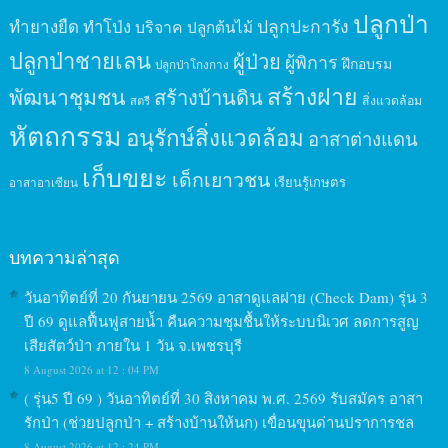
ปลูกป่า
ปลูกปะการัง
ทำยางยืด
ทำโป่ง
บริจาค
ปลูกต้นไม้
ปลูกป่าชายเลน
ผู้ป่วย
ผู้พิการ
ฝึกอบรม
ปลูกป่าโกงกาง
สร้างฝาย
พัฒนาชุมชน
สร้างบ้านดิน
สิ่งแวดล้อม
สตรี
หัตถกรรม
อนุรักษ์สิ่งแวดล้อม
อาสาต่างแดน
เก็บขยะ
เด็กเยาวชน
เรียนรู้เกษตร
อาสาอาเซียน
บทความล่าสุด
วันอาทิตย์ที่ 20 กันยายน 2569 อาสาดูแลฝาย (Check Dam) รุ่น 3
ปี 69 ดูแลฟื้นฟูสายน้ำ คืนความชุมชื้นให้ระบบนิเวศ ลดการสูญ
เสียสัตว์ป่า ภายใน 1 วัน จ.เพชรบุรี
8 August 2026 at 12 : 04 PM
( รุ่น5 ปี 69 ) วันอาทิตย์ที่ 30 สิงหาคม พ.ศ. 2569 รับสมัคร อาสา
รักป่า (ช่วยปลูกป่า + สร้างบ้านให้นก) เขื่อนขุนด่านปราการชล
8 August 2026 at 12 : 24 PM