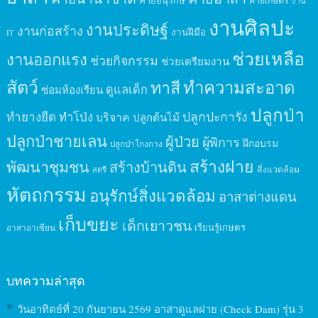
ค่ายอนุรักษ์
ค่ายเกษตร
งาน
งานศิลปะ
งานประดิษฐ์
งานก่อสร้าง
งานฝีมือ
IT
ช่วยเหลือ
งานออกแรง
ช่วยกิจกรรม
ช่วยเตรียมงาน
สัตว์
ทาสี
ทำความสะอาด
ดูแลเด็ก
ซ่อมห้องเรียน
ปลูกป่า
ปลูกปะการัง
ทำยางยืด
ทำโป่ง
บริจาค
ปลูกต้นไม้
ปลูกป่าชายเลน
ผู้ป่วย
ผู้พิการ
ฝึกอบรม
ปลูกป่าโกงกาง
สร้างฝาย
พัฒนาชุมชน
สร้างบ้านดิน
สิ่งแวดล้อม
สตรี
หัตถกรรม
อนุรักษ์สิ่งแวดล้อม
อาสาต่างแดน
เก็บขยะ
เด็กเยาวชน
เรียนรู้เกษตร
อาสาอาเซียน
บทความล่าสุด
วันอาทิตย์ที่ 20 กันยายน 2569 อาสาดูแลฝาย (Check Dam) รุ่น 3