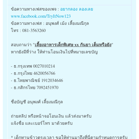
ข้อความทางเฟสของเพจ :
อยากลอง ลองเลย
www.facebook.com/TryItNow123
ข้อความทางเฟส : อนุพงศ์ เม้ง เลี้ยงมณีกุล
โทร : 081-3563260
เลี้ยงอาหารเด็กพิเศษ xx กันยา เต็มหรือยัง
สอบถามว่า "
"
หากยังมีที่ว่าง ให้ท่านโอนเงินไปที่หมายเลขบัญ
- ธ.กรุงเทพ 0027010214
- ธ.กรุงไทย 4620056766
- ธ.ไทยพาณิชย์ 1912034646
- ธ.กสิกรไทย 7092451970
ชื่อบัญชี อนุพงศ์ เลี้ยงมณีกุล
ถ่ายสลิป หรือหน้าจอโอนเงิน แล้วส่งมาครับ
แจ้งชื่อ และเบอร์โทร มาด้วยครับ
* เด็กทานข้าวตรงเวลา ขอให้ท่านมาถึงที่นี่ตามกำหนดการครับ