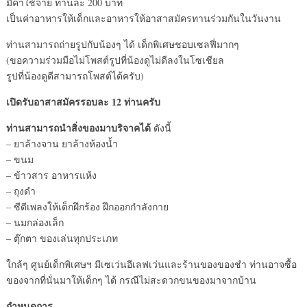
มีค่าใช้จ่าย ท่านละ 200 บาท
เป็นค่าอาหารให้เด็กและอาหารให้อาสาสมัครทานร่วมกันในวันงาน
ท่านสามารถถ่ายรูปกับน้องๆ ได้ เด็กพิเศษชอบเซลฟี่มากๆ
(ขอความร่วมมือไม่โพสต์รูปที่น้องดูไม่ดีลงในโซเชียล
รูปที่น้องดูดีสามารถโพสต์ได้ครับ)
เปิดรับอาสาสมัครรอบละ 12 ท่านครับ
ท่านสามารถนำสิ่งของมาบริจาคได้
ดังนี้
– ยาล้างจาน ยาล้างห้องน้ำ
– ขนม
– ข้าวสาร อาหารแห้ง
– ถุงดำ
– ซีดีเพลงให้เด็กฝึกร้อง ฝึกออกกำลังกาย
– นมกล่องเล็ก
– ตุ๊กตา ของเล่นทุกประเภท
ใกล้ๆ ศูนย์เด็กพิเศษฯ มีเซเว่นอีเลฟเว่นและร้านของของชำ ท่านอาจซื้อ
ของจากที่นั่นมาให้เด็กๆ ได้ กรณีไม่สะดวกขนของมาจากบ้าน
กำหนดการ