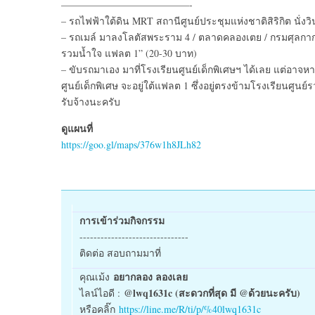
—————————————-
– รถไฟฟ้าใต้ดิน MRT สถานีศูนย์ประชุมแห่งชาติสิริกิต นั่ง
– รถเมล์ มาลงโลตัสพระราม 4 / ตลาดคลองเตย / กรมศุลกากร 
รวมน้ำใจ แฟลต 1” (20-30 บาท)
– ขับรถมาเอง มาที่โรงเรียนศูนย์เด็กพิเศษฯ ได้เลย แต่อาจ
ศูนย์เด็กพิเศษ จะอยู่ใต้แฟลต 1 ซึ่งอยู่ตรงข้ามโรงเรียนศูนย
รับจ้างนะครับ
ดูแผนที่
https://goo.gl/maps/376w1h8JLh82
การเข้าร่วมกิจกรรม
-------------------------------
ติดต่อ สอบถามมาที่
อยากลอง ลองเลย
คุณเม้ง
@lwq1631c (สะดวกที่สุด มี @ด้วยนะครับ)
ไลน์ไอดี :
หรือคลิ๊ก
https://line.me/R/ti/p/%40lwq1631c