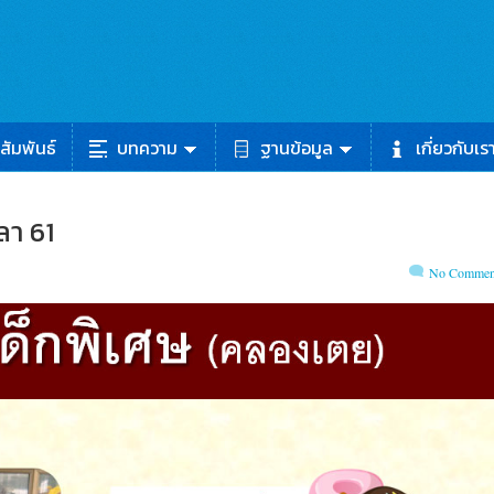
สัมพันธ์
บทความ
ฐานข้อมูล
เกี่ยวกับเร
ลา 61
No Commen