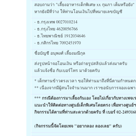
สอบถามว่า "เลี้ยงอาหารเด็กพิเศษ xx กุมภา เต็มหรือยัง"
หากยังมีที่ว่าง ให้ท่านโอนเงินไปที่หมายเลขบัญชี
- ธ.กรุงเทพ 0027010214
- ธ.กรุงไทย 4620056766
- ธ.ไทยพาณิชย์ 1912034646
- ธ.กสิกรไทย 7092451970
ชื่อบัญชี อนุพงศ์ เลี้ยงมณีกุล
ส่งรูปหน้าจอโอนเงิน หรือถ่ายรูปสลิปแล้วส่งมาครับ
แล้วแจ้งชื่อ กับเบอร์โทร มาด้วยครับ
* เด็กทานข้าวตรงเวลา ขอให้ท่านมาถึงที่นี่ตามกำหนด
** เนื่องจากมีผู้สนใจจำนวนมาก เราขอนับการจองเฉพาะผ
*** กรณีต้องการมาเลี้ยงกันเอง โดยไม่เกี่ยวกับทางเพจเร
แนะนำให้ติดต่อทางศูนย์เด็กพิเศษโดยตรง เพื่อทางศูนย์
กิจกรรมได้ตามที่ท่านสะดวกด้วยครับ ที่ เบอร์ 02-2493
(กิจกรรมนี้จัดโดยเพจ "อยากลอง ลองเลย" ครับ)