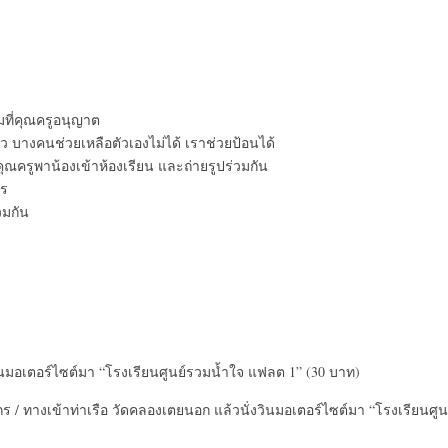
มที่คุณครูอนุญาต
ว บางคนช่วยเหลือตัวเองไม่ได้ เราช่วยป้อนได้
 คุณครูพาน้องเข้าห้องเรียน และถ่ายรูปร่วมกัน
าร
วมกัน
วินมอเตอร์ไซต์มา “โรงเรียนศูนย์รวมน้ำใจ แฟลต 1” (30 บาท)
/ ทางเข้าท่าเรือ วัดคลองเตยนอก แล้วนั่งวินมอเตอร์ไซต์มา “โรงเรียนศูน