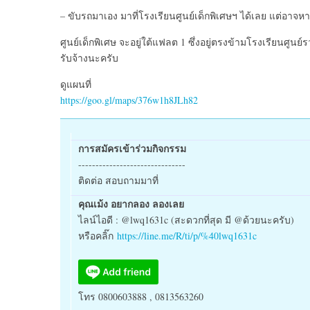
– ขับรถมาเอง มาที่โรงเรียนศูนย์เด็กพิเศษฯ ได้เลย แต่อาจ
ศูนย์เด็กพิเศษ จะอยู่ใต้แฟลต 1 ซึ่งอยู่ตรงข้ามโรงเรียนศูนย
รับจ้างนะครับ
ดูแผนที่
https://goo.gl/maps/376w1h8JLh82
การสมัครเข้าร่วมกิจกรรม
-------------------------------
ติดต่อ สอบถามมาที่
คุณเม้ง อยากลอง ลองเลย
ไลน์ไอดี : @lwq1631c (สะดวกที่สุด มี @ด้วยนะครับ)
หรือคลิ๊ก
https://line.me/R/ti/p/%40lwq1631c
โทร 0800603888 , 0813563260