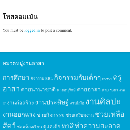
โพสคอมเม้น
You must be
logged in
to post a comment.
หมวดหมู่งานอาสา
ครู
กิจกรรมกับเด็กๆ
การศึกษา
กิจกรรม BBL
คนชรา
อาสา
ค่ายนานาชาติ
ค่ายอาสา
ค่ายอนุรักษ์
ค่ายเกษตร
งาน
งานศิลปะ
งานประดิษฐ์
งานก่อสร้าง
งานฝีมือ
IT
ช่วยเหลือ
งานออกแรง
ช่วยกิจกรรม
ช่วยเตรียมงาน
สัตว์
ทาสี
ทำความสะอาด
ดูแลเด็ก
ซ่อมห้องเรียน