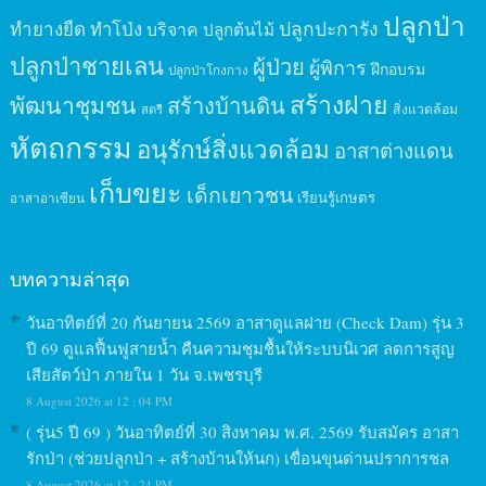
ปลูกป่า
ปลูกปะการัง
ทำยางยืด
ทำโป่ง
บริจาค
ปลูกต้นไม้
ปลูกป่าชายเลน
ผู้ป่วย
ผู้พิการ
ฝึกอบรม
ปลูกป่าโกงกาง
สร้างฝาย
พัฒนาชุมชน
สร้างบ้านดิน
สิ่งแวดล้อม
สตรี
หัตถกรรม
อนุรักษ์สิ่งแวดล้อม
อาสาต่างแดน
เก็บขยะ
เด็กเยาวชน
เรียนรู้เกษตร
อาสาอาเซียน
บทความล่าสุด
วันอาทิตย์ที่ 20 กันยายน 2569 อาสาดูแลฝาย (Check Dam) รุ่น 3
ปี 69 ดูแลฟื้นฟูสายน้ำ คืนความชุมชื้นให้ระบบนิเวศ ลดการสูญ
เสียสัตว์ป่า ภายใน 1 วัน จ.เพชรบุรี
8 August 2026 at 12 : 04 PM
( รุ่น5 ปี 69 ) วันอาทิตย์ที่ 30 สิงหาคม พ.ศ. 2569 รับสมัคร อาสา
รักป่า (ช่วยปลูกป่า + สร้างบ้านให้นก) เขื่อนขุนด่านปราการชล
8 August 2026 at 12 : 24 PM