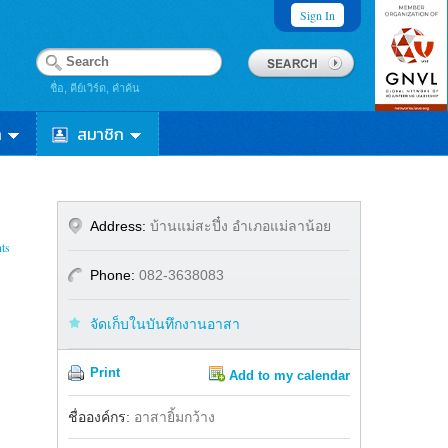
Sign In
ชื่อ, คีย์เวิร์ด, คำค้น
า
สมาชิก
Address:
บ้านแม่สะปึ๋ง อำเภอแม่ลาน้อย
ts
Phone:
082-3638083
จัดเก็บในบันทึกงานอาสา
Print
Add to my calendar
Share
ชื่อองค์กร:
อาสายิ้มกว้าง