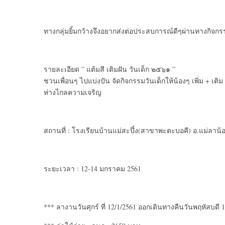
ทางกลุ่มยิ้มกว้างจึงอยากส่งต่อประสบการณ์ดีๆผ่านทางกิจก
รายละเอียด ” แต้มสี เติมฝัน วันเด็ก ๒๕๖๑ ”
ชวนเพื่อนๆ ไปแบ่งปัน จัดกิจกรรมวันเด็กให้น้องๆ เพิ่ม + เต
ห่างไกลความเจริญ
สถานที่ : โรงเรียนบ้านแม่สะปึ๋ง(สาขาพะตะบอคี) อ.แม่ลาน้
ระยะเวลา : 12-14 มกราคม 2561
*** ลางานวันศุกร์ ที่ 12/1/2561 ออกเดินทางคืนวันพฤหัสบดี 