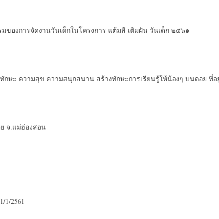
รรมของการจัดงานวันเด็กในโครงการ แต้มสี เติมฝัน วันเด็ก ๒๕๖๑
ิม ทักษะ ความสุข ความสนุกสนาน สร้างทักษะการเรียนรู้ให้น้องๆ บนดอย ที่อยู
อย จ.แม่ฮ่องสอน
11/1/2561