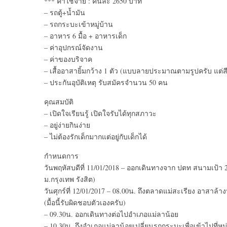
*** ค่าใช้จ่าย : คนละ 2650 บาท
– รถตู้+น้ำมัน
– รถกระบะเข้าหมู่บ้าน
– อาหาร 6 มื้อ + อาหารเด็ก
– ค่าอุปกรณ์จัดงาน
– ค่าของบริจาค
– เสื้ออาสายิ้มกว้าง 1 ตัว (แบบลายประมาณตามรูปครับ แต่สี
– ประกันอุบัติเหตุ รับสมัครจำนวน 50 คน
คุณสมบัติ
– เปิดใจเรียนรู้ เปิดใจรับได้ทุกสภาวะ
– อยู่ง่ายกินง่าย
– ไม่ต้องรักเด็กมากแต่อยู่กับเด็กได้
กำหนดการ
วันพฤหัสบดีที่ 11/01/2018 – ออกเดินทางจาก ปตท สนามเป้า 20.
ม.กรุงเทพ รังสิต)
วันศุกร์ที่ 12/01/2017 – 08.00น. ถึงตลาดแม่สะเรียง อาสาล
(มื้อนี้รับผิดชอบตัวเองครับ)
– 09.30น. ออกเดินทางต่อไปอำเภอแม่ลาน้อย
– 10.30น. ถึงอำเภอแม่ลาน้อยเปลี่ยนรถกระบะเพื่อเข้าไปที่หมู่