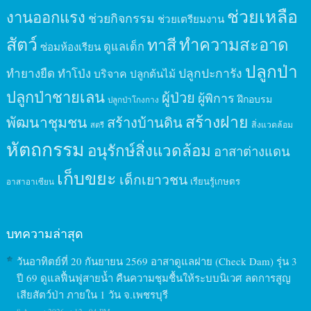
ช่วยเหลือ
งานออกแรง
ช่วยกิจกรรม
ช่วยเตรียมงาน
สัตว์
ทาสี
ทำความสะอาด
ดูแลเด็ก
ซ่อมห้องเรียน
ปลูกป่า
ปลูกปะการัง
ทำยางยืด
ทำโป่ง
บริจาค
ปลูกต้นไม้
ปลูกป่าชายเลน
ผู้ป่วย
ผู้พิการ
ฝึกอบรม
ปลูกป่าโกงกาง
สร้างฝาย
พัฒนาชุมชน
สร้างบ้านดิน
สิ่งแวดล้อม
สตรี
หัตถกรรม
อนุรักษ์สิ่งแวดล้อม
อาสาต่างแดน
เก็บขยะ
เด็กเยาวชน
เรียนรู้เกษตร
อาสาอาเซียน
บทความล่าสุด
วันอาทิตย์ที่ 20 กันยายน 2569 อาสาดูแลฝาย (Check Dam) รุ่น 3
ปี 69 ดูแลฟื้นฟูสายน้ำ คืนความชุมชื้นให้ระบบนิเวศ ลดการสูญ
เสียสัตว์ป่า ภายใน 1 วัน จ.เพชรบุรี