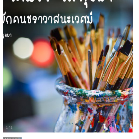
1
/
1