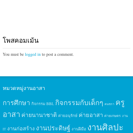
โพสคอมเม้น
You must be
logged in
to post a comment.
หมวดหมู่งานอาสา
ครู
กิจกรรมกับเด็กๆ
การศึกษา
กิจกรรม BBL
คนชรา
อาสา
ค่ายนานาชาติ
ค่ายอาสา
ค่ายอนุรักษ์
ค่ายเกษตร
งาน
งานศิลปะ
งานประดิษฐ์
งานก่อสร้าง
งานฝีมือ
IT