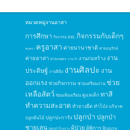
หมวดหมู่งานอาสา
กิจกรรมกับเด็กๆ
การศึกษา
กิจกรรม BBL
ครูอาสา
ค่ายนานาชาติ
ค่ายอนุรักษ์
คนชรา
งาน
ค่ายอาสา
งานก่อสร้าง
ค่ายเกษตร
งาน IT
งานศิลปะ
ประดิษฐ์
งาน
งานฝีมือ
ช่วย
ออกแรง
ช่วยกิจกรรม
ช่วยเตรียมงาน
เหลือสัตว์
ทาสี
ดูแลเด็ก
ซ่อมห้องเรียน
ทำความสะอาด
ทำยางยืด
ทำโป่ง
บริจาค
ปลูกป่า
ปลูกป่า
ปลูกปะการัง
ปลูกต้นไม้
ชายเลน
ผู้ป่วย
ผู้พิการ
ฝึกอบรม
ปลูกป่าโกงกาง