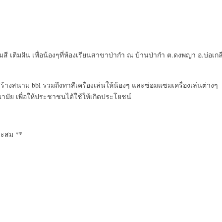
 เติมฝัน เพื่อน้องๆที่ห้องเรียนสาขาป่ากำ ณ บ้านป่ากำ ต.ดงพญา อ.บ่อเกล
สร้างสนาม bbl รวมถึงทาสีเครื่องเล่นให้น้องๆ และซ่อมแซมเครื่องเล่นต่างๆ
ามัย เพื่อให้ประชาชนได้ใช้ให้เกิดประโยชน์
าะสม **