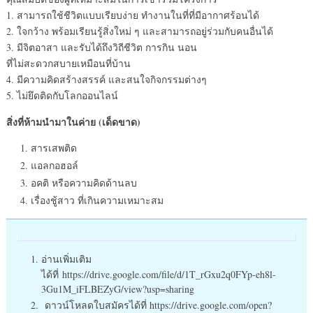
1. สามารถใช้ชีวิตแบบเรียบง่าย ทำงานในที่ที่มีอากาศร้อนได้
2. ใจกว้าง พร้อมเรียนรู้สิ่งใหม่ ๆ และสามารถอยู่ร่วมกับคนอื่นได้
3. มีจิตอาสา และรับได้ถึงวิถีชีวิต การกิน นอน
ที่ไม่สะดวกสบายเหมือนที่บ้าน
4. มีความคิดสร้างสรรค์ และสนใจกิจกรรมต่างๆ
5. ไม่ยึดติดกับโลกออนไลน์
สิ่งที่ห้ามนำมาในค่าย (เด็ดขาด)
สารเสพติด
แอลกอฮอล์
อคติ หรือความคิดด้านลบ
เรื่องชู้สาว ที่เกินความเหมาะสม
อ่านเพิ่มเติม
ได้ที่ https://drive.google.com/file/d/1T_rGxu2q0FYp-eh8l-
3Gu1M_iFLBEZyG/view?usp=sharing
ดาวน์โหลดใบสมัครได้ที่ https://drive.google.com/open?