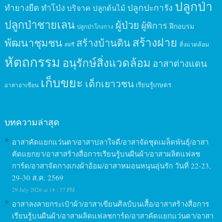
ปลูกป่า
ปลูกปะการัง
ทำยางยืด
ทำโป่ง
บริจาค
ปลูกต้นไม้
ปลูกป่าชายเลน
ผู้ป่วย
ผู้พิการ
ฝึกอบรม
ปลูกป่าโกงกาง
สร้างฝาย
พัฒนาชุมชน
สร้างบ้านดิน
สิ่งแวดล้อม
สตรี
หัตถกรรม
อนุรักษ์สิ่งแวดล้อม
อาสาต่างแดน
เก็บขยะ
เด็กเยาวชน
เรียนรู้เกษตร
อาสาอาเซียน
บทความล่าสุด
อาสาคัดแยกแว่นตา/อาสาปลาใจดี/อาสาจัดชุดเมล็ดพันธุ์/อาสา
คัดแยกยา/อาสาสร้างสื่อการเรียนรู้บนผืนผ้า/อาสาผลิตแฟลช
การ์ด/อาสาจัดกางเกงผ้าอ้อม/อาสาหมอนหนุนอุ่นรัก วันที่ 22-23,
29-30 ส.ค. 2569
29 July 2026 at 14 : 37 PM
อาสาลงลายกระเป๋าผ้า/อาสาเขียนศิลป์บนเสื้อ/อาสาสร้างสื่อการ
เรียนรู้บนผืนผ้า/อาสาผลิตแฟลชการ์ด/อาสาคัดแยกแว่นตา/อาสา