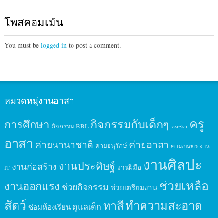
โพสคอมเม้น
You must be
logged in
to post a comment.
หมวดหมู่งานอาสา
ครู
กิจกรรมกับเด็กๆ
การศึกษา
กิจกรรม BBL
คนชรา
อาสา
ค่ายนานาชาติ
ค่ายอาสา
ค่ายอนุรักษ์
ค่ายเกษตร
งาน
งานศิลปะ
งานประดิษฐ์
งานก่อสร้าง
งานฝีมือ
IT
ช่วยเหลือ
งานออกแรง
ช่วยกิจกรรม
ช่วยเตรียมงาน
สัตว์
ทาสี
ทำความสะอาด
ดูแลเด็ก
ซ่อมห้องเรียน