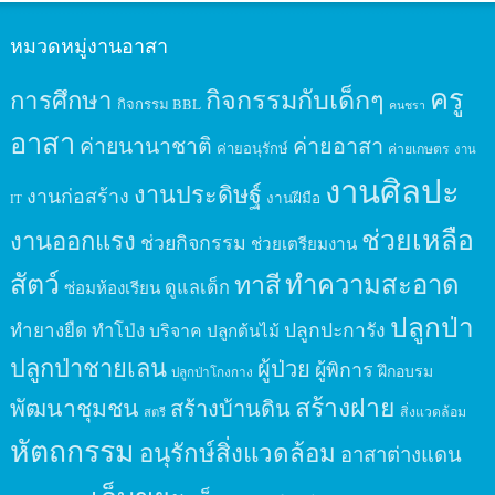
หมวดหมู่งานอาสา
ครู
กิจกรรมกับเด็กๆ
การศึกษา
กิจกรรม BBL
คนชรา
อาสา
ค่ายนานาชาติ
ค่ายอาสา
ค่ายอนุรักษ์
ค่ายเกษตร
งาน
งานศิลปะ
งานประดิษฐ์
งานก่อสร้าง
งานฝีมือ
IT
ช่วยเหลือ
งานออกแรง
ช่วยกิจกรรม
ช่วยเตรียมงาน
สัตว์
ทาสี
ทำความสะอาด
ดูแลเด็ก
ซ่อมห้องเรียน
ปลูกป่า
ปลูกปะการัง
ทำยางยืด
ทำโป่ง
บริจาค
ปลูกต้นไม้
ปลูกป่าชายเลน
ผู้ป่วย
ผู้พิการ
ฝึกอบรม
ปลูกป่าโกงกาง
สร้างฝาย
พัฒนาชุมชน
สร้างบ้านดิน
สิ่งแวดล้อม
สตรี
หัตถกรรม
อนุรักษ์สิ่งแวดล้อม
อาสาต่างแดน