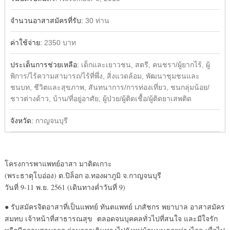
จำนวนอาสาสมัครที่รับ:
30 ท่าน
ค่าใช้จ่าย:
2350 บาท
ประเด็นการช่วยเหลือ:
เด็กและเยาวชน, สตรี, คนชรา/ผู้ยากไร้, ผู้
พิการ/ไร้ความสามารถ/ไร้ที่พึ่ง, สิ่งแวดล้อม, พัฒนาชุมชนและ
ชนบท, ชีวิตและสุขภาพ, สันทนาการ/การท่องเที่ยว, ชนกลุ่มน้อย/
ชาวต่างด้าว, บ้าน/ที่อยู่อาศัย, ผู้ป่วย/ผู้ติดเชื้อ/ผู้ติดยาเสพติด
จังหวัด:
กาญจนบุรี
โครงการพาแพทย์อาสา มาติดเกาะ
(พระธาตุโบอ่อง) ต.ปิล็อก อ.ทองผาภูมิ จ.กาญจนบุรี
วันที่ 9-11 พ.ย. 2561 (เดินทางค่ำวันที่ 9)
● รับสมัครจิตอาสาที่เป็นแพทย์ ทันตแพทย์ เภสัชกร พยาบาล อาสาสมัคร
สมทบ เจ้าหน้าที่สาธารณสุข ตลอดจนบุคคลทั่วไปที่สนใจ และมีใจรัก