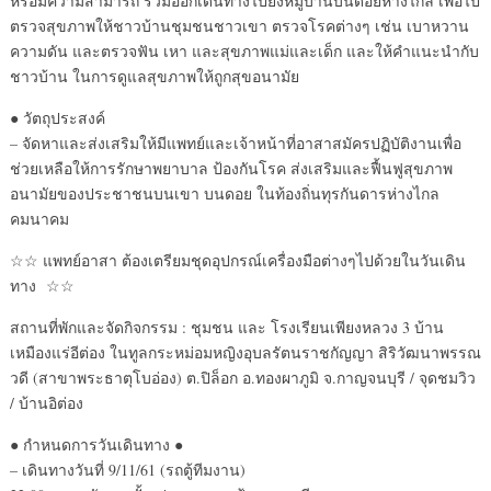
หรือมีความสามารถ ร่วมออกเดินทางไปยังหมู่บ้านบนดอยห่างไกล เพื่อไป
ตรวจสุขภาพให้ชาวบ้านชุมชนชาวเขา ตรวจโรคต่างๆ เช่น เบาหวาน
ความดัน และตรวจฟัน เหา และสุขภาพแม่และเด็ก และให้คำแนะนำกับ
ชาวบ้าน ในการดูแลสุขภาพให้ถูกสุขอนามัย
● วัตถุประสงค์
– จัดหาและส่งเสริมให้มีแพทย์และเจ้าหน้าที่อาสาสมัครปฏิบัติงานเพื่อ
ช่วยเหลือให้การรักษาพยาบาล ป้องกันโรค ส่งเสริมและฟื้นฟูสุขภาพ
อนามัยของประชาชนบนเขา บนดอย ในท้องถิ่นทุรกันดารห่างไกล
คมนาคม
☆☆ แพทย์อาสา ต้องเตรียมชุดอุปกรณ์เครื่องมือต่างๆไปด้วยในวันเดิน
ทาง ☆☆
สถานที่พักและจัดกิจกรรม : ชุมชน และ โรงเรียนเพียงหลวง 3 บ้าน
เหมืองแร่อีต่อง ในทูลกระหม่อมหญิงอุบลรัตนราชกัญญา สิริวัฒนาพรรณ
วดี (สาขาพระธาตุโบอ่อง) ต.ปิล็อก อ.ทองผาภูมิ จ.กาญจนบุรี / จุดชมวิว
/ บ้านอิต่อง
● กำหนดการวันเดินทาง ●
– เดินทางวันที่ 9/11/61 (รถตู้ทีมงาน)