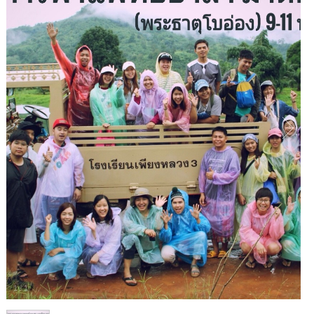
1
/
1