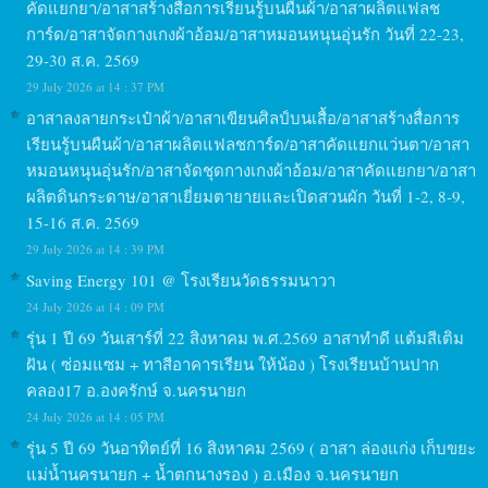
คัดแยกยา/อาสาสร้างสื่อการเรียนรู้บนผืนผ้า/อาสาผลิตแฟลช
การ์ด/อาสาจัดกางเกงผ้าอ้อม/อาสาหมอนหนุนอุ่นรัก วันที่ 22-23,
29-30 ส.ค. 2569
29 July 2026 at 14 : 37 PM
อาสาลงลายกระเป๋าผ้า/อาสาเขียนศิลป์บนเสื้อ/อาสาสร้างสื่อการ
เรียนรู้บนผืนผ้า/อาสาผลิตแฟลชการ์ด/อาสาคัดแยกแว่นตา/อาสา
หมอนหนุนอุ่นรัก/อาสาจัดชุดกางเกงผ้าอ้อม/อาสาคัดแยกยา/อาสา
ผลิตดินกระดาษ/อาสาเยี่ยมตายายและเปิดสวนผัก วันที่ 1-2, 8-9,
15-16 ส.ค. 2569
29 July 2026 at 14 : 39 PM
Saving Energy 101 @ โรงเรียนวัดธรรมนาวา
24 July 2026 at 14 : 09 PM
รุ่น 1 ปี 69 วันเสาร์ที่ 22 สิงหาคม พ.ศ.2569 อาสาทำดี แต้มสีเติม
ฝัน ( ซ่อมแซม + ทาสีอาคารเรียน ให้น้อง ) โรงเรียนบ้านปาก
คลอง17 อ.องครักษ์ จ.นครนายก
24 July 2026 at 14 : 05 PM
รุ่น 5 ปี 69 วันอาทิตย์ที่ 16 สิงหาคม 2569 ( อาสา ล่องแก่ง เก็บขยะ
แม่น้ำนครนายก + น้ำตกนางรอง ) อ.เมือง จ.นครนายก