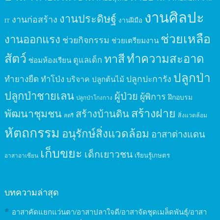
งานศิลปะ
งานประดิษฐ์
งานก่อสร้าง
งานฝีมือ
IT
ช่วยเหลือ
งานออกแรง
ช่วยกิจกรรม
ช่วยเตรียมงาน
สัตว์
ทาสี
ทำความสะอาด
ดูแลเด็ก
ซ่อมห้องเรียน
ปลูกป่า
ปลูกปะการัง
ทำยางยืด
ทำโป่ง
บริจาค
ปลูกต้นไม้
ปลูกป่าชายเลน
ผู้ป่วย
ผู้พิการ
ฝึกอบรม
ปลูกป่าโกงกาง
สร้างฝาย
พัฒนาชุมชน
สร้างบ้านดิน
สิ่งแวดล้อม
สตรี
หัตถกรรม
อนุรักษ์สิ่งแวดล้อม
อาสาต่างแดน
เก็บขยะ
เด็กเยาวชน
เรียนรู้เกษตร
อาสาอาเซียน
บทความล่าสุด
อาสาคัดแยกแว่นตา/อาสาปลาใจดี/อาสาจัดชุดเมล็ดพันธุ์/อาสา