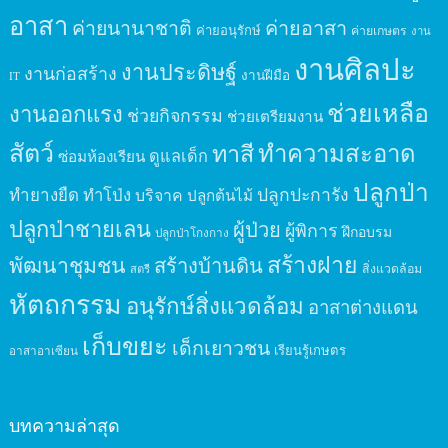
อาสา
ค่ายนานาชาติ
ค่ายอาสา
ค่ายอนุรักษ์
ค่ายเกษตร
งาน
งานศิลปะ
งานประดิษฐ์
งานก่อสร้าง
งานฝีมือ
IT
ช่วยเหลือ
งานออกแรง
ช่วยกิจกรรม
ช่วยเตรียมงาน
สัตว์
ทาสี
ทำความสะอาด
ดูแลเด็ก
ซ่อมห้องเรียน
ปลูกป่า
ปลูกปะการัง
ทำยางยืด
ทำโป่ง
บริจาค
ปลูกต้นไม้
ปลูกป่าชายเลน
ผู้ป่วย
ผู้พิการ
ฝึกอบรม
ปลูกป่าโกงกาง
สร้างฝาย
พัฒนาชุมชน
สร้างบ้านดิน
สิ่งแวดล้อม
สตรี
หัตถกรรม
อนุรักษ์สิ่งแวดล้อม
อาสาต่างแดน
เก็บขยะ
เด็กเยาวชน
เรียนรู้เกษตร
อาสาอาเซียน
บทความล่าสุด