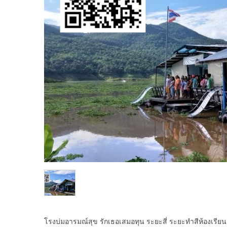
โรงบ่มอารมณ์สุข รักเธอเสมอทุน ระยะสี่ ระยะทำสีห้องเรีย