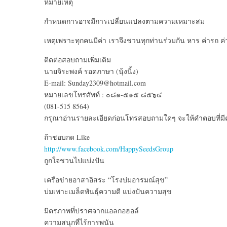
หมายเหตุ
กำหนดการอาจมีการเปลี่ยนแปลงตามความเหมาะสม
เหตุเพราะทุกคนมีค่า เราจึงชวนทุกท่านร่วมกัน หาร ค่ารถ ค่า
ติดต่อสอบถามเพิ่มเติม
นายจิระพงค์ รอดภาษา (นุ้งนิ้ง)
E-mail: Sunday2309@hotmail.com
หมายเลขโทรศัพท์ : ๐๘๑-๕๑๕ ๘๕๖๔
(081-515 8564)
กรุณาอ่านรายละเอียดก่อนโทรสอบถามใดๆ จะให้คำตอบที่มีคำ
ถ้าชอบกด Like
http://www.facebook.com/HappySeedsGroup
ถูกใจชวนไปแบ่งปัน
เครือข่ายอาสาอิสระ “โรงบ่มอารมณ์สุข”
บ่มเพาะเมล็ดพันธุ์ความดี แบ่งปันความสุข
มิตรภาพที่ปราศจากแอลกอฮอล์
ความสนุกที่ไร้การพนัน