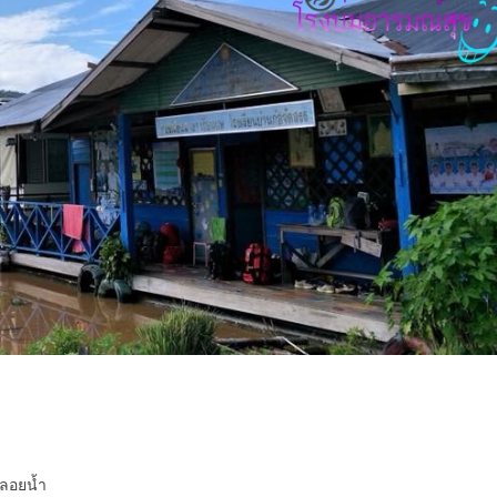
นลอยน้ำ