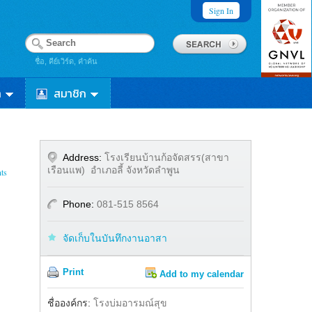
Sign In
ชื่อ, คีย์เวิร์ด, คำค้น
า
สมาชิก
Address:
โรงเรียนบ้านก้อจัดสรร(สาขา
เรือนแพ) อำเภอลี้ จังหวัดลำพูน
ts
Phone:
081-515 8564
จัดเก็บในบันทึกงานอาสา
Print
Add to my calendar
Share
Facebook
ชื่อองค์กร:
โรงบ่มอารมณ์สุข