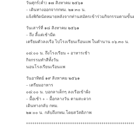
วันศุกร์(ค่ำ) ๑๗ สิงหาคม ๒๕๖๑
– เดินทางออกจากกทม. ๒๑:๓๐ น.
แจ้งพิกัดนัดหมายหลังจากท่านสมัครเข้าร่วมกิจกรรมตามขั้
วันเสาร์ที่ ๑๘ สิงหาคม ๒๕๖๑
– ถึง ลี้แต่เช้ามืด
เตรียมตัวลงเรือ ไปโรงเรียนเรือนแพ ในตำนาน ๐๖.๓๐ น.
๐๘:๐๐ น. ถึงโรงเรียน + อาหารเช้า
กิจกรรมทำสีทั้งวัน
นอนโรงเรียนเรือนแพ
วันอาทิตย์ ๑๙ สิงหาคม ๒๕๖๑
– เตรียมอาหาร
๐๘:๐๐ น. บอกลาเด็กๆ ลงเรือเข้าฝั่ง
– มื้อเช้า + – มื้อกลางวัน ตามสะดวก
เดินทางกลับ กทม.
๒๑:๐๐ น. กลับถึงกทม.โดยสวัสดิภาพ
***************************************************