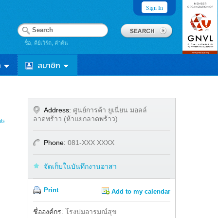
Sign In
ชื่อ, คีย์เวิร์ด, คำค้น
า
สมาชิก
Address:
ศูนย์การค้า ยูเนี่ยน มอลล์
ลาดพร้าว (ห้าแยกลาดพร้าว)
ts
Phone:
081-XXX XXXX
จัดเก็บในบันทึกงานอาสา
Print
Add to my calendar
Share
Facebook
ชื่อองค์กร:
โรงบ่มอารมณ์สุข