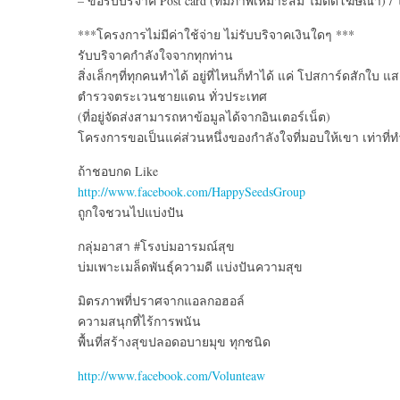
– ขอรับบริจาค Post card (ที่มีภาพเหมาะสม ไม่ติดโฆษณา) / 
***โครงการไม่มีค่าใช้จ่าย ไม่รับบริจาคเงินใดๆ ***
รับบริจาคกำลังใจจากทุกท่าน
สิ่งเล็กๆที่ทุกคนทำได้ อยู่ที่ไหนก็ทำได้ แค่ โปสการ์ดสักใบ
ตำรวจตระเวนชายแดน ทั่วประเทศ
(ที่อยู่จัดส่งสามารถหาข้อมูลได้จากอินเตอร์เน็ต)
โครงการขอเป็นแค่ส่วนหนึ่งของกำลังใจที่มอบให้เขา เท่าที่
ถ้าชอบกด Like
http://www.facebook.com/HappySeedsGroup
ถูกใจชวนไปแบ่งปัน
กลุ่มอาสา #โรงบ่มอารมณ์สุข
บ่มเพาะเมล็ดพันธุ์ความดี แบ่งปันความสุข
มิตรภาพที่ปราศจากแอลกอฮอล์
ความสนุกที่ไร้การพนัน
พื้นที่สร้างสุขปลอดอบายมุข ทุกชนิด
http://www.facebook.com/Volunteaw