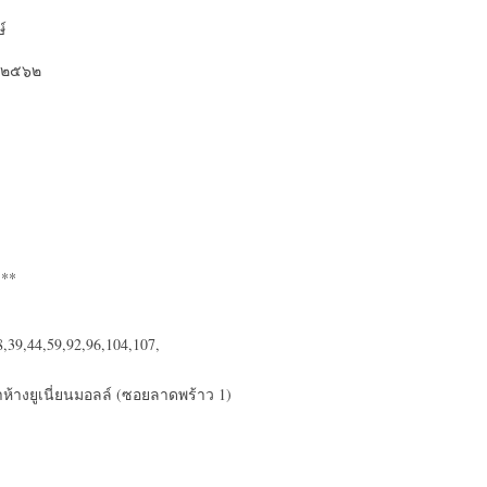
์
น ๒๕๖๒
***
9,44,59,92,96,104,107,
้างยูเนี่ยนมอลล์ (ซอยลาดพร้าว 1)