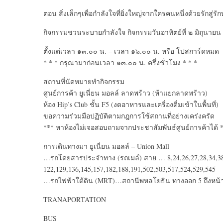
ตอน สิ่งเล็กๆเพื่อกำลังใจที่ยิ่งใหญ่จากใครคนหนึ่งด้วยรักสู่รักษ
กิจกรรมชวนระบายกำลังใจ กิจกรรมวันอาทิตย์ที่ ๒ มิถุนาย
ตั้งแต่เวลา ๑๓.๐๐ น. – เวลา ๑๖.๐๐ น. หรือ โปสการ์ดหมด
* * * กรุณามาก่อนเวลา ๑๓.๐๐ น. ครึ่งชั่วโมง * * *
สถานที่นัดหมายทำกิจกรรม
ศูนย์การค้า ยูเนี่ยน มอลล์ ลาดพร้าว (ห้าแยกลาดพร้าว)
ห้อง Hip’s Club ชั้น F5 (งดอาหารและเครื่องดื่มเข้าในพื้นที่)
ขอความร่วมมือปฏิบัติตามกฎการใช้สถานที่อย่างเคร่งครัด
*** หาห้องไม่เจอสอบถามจากประชาสัมพันธ์ศูนย์การค้าได้ 
การเดินทางมา ยูเนี่ยน มอลล์ – Union Mall
…รถโดยสารประจำทาง (รถเมล์) สาย … 8,24,26,27,28,34,38,3
122,129,136,145,157,182,188,191,502,503,517,524,529,545
…รถไฟฟ้าใต้ดิน (MRT)…สถานีพหลโยธิน ทางออก 5 ถึงหน้าห
TRANAPORTATION
BUS