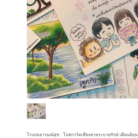
โรงบ่มอารมณ์สุข : โปสการ์ดเสี่ยงทายระบายรักษ์ เดือนมิถุ