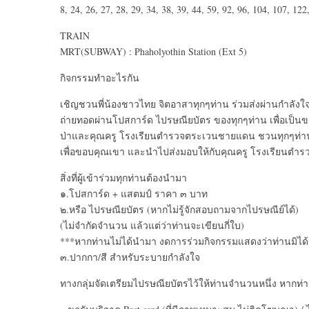
8, 24, 26, 27, 28, 29, 34, 38, 39, 44, 59, 92, 96, 104, 107, 12
TRAIN
MRT(SUBWAY) : Phaholyothin Station (Ext 5)
กิจกรรมทำอะไรกัน
เชิญชวนพี่น้องชาวไทย จิตอาสาทุกๆท่าน ร่วมส่งผ่านกำลังใ
ถ่ายทอดผ่านโปสการ์ด ไปรษณียบัตร ของทุกๆท่าน เพื่อเป็นของ
ป่าและคุณครู โรงเรียนตำรวจตระเวนชายแดน ชวนทุกๆท่านม
เพื่อขอบคุณเขา และนำไปส่งมอบให้กับคุณครู โรงเรียนต
สิ่งที่ผู้เข้าร่วมทุกท่านต้องนำมา
๑.โปสการ์ด + แสตมป์ ราคา ๓ บาท
๒.หรือ ไปรษณียบัตร (หากไม่รู้จักสอบถามจากไปรษณีย์ได้)
(ไม่จำกัดจำนวน แล้วแต่ว่าท่านจะเขียนกี่ใบ)
***หากท่านไม่ได้นำมา งดการร่วมกิจกรรมแสดงว่าท่านมิได้อ
๓.ปากกา/สี สำหรับระบายกำลังใจ
ทางกลุ่มจัดเตรียมไปรษณียบัตรไว้ให้ท่านจำนวนหนึ่ง หากท่