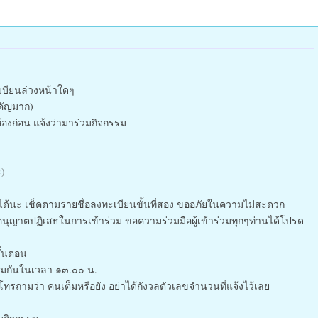
เบียนล่วงหน้าใดๆ
คัญมาก)
้องก่อน แจ้งว่ามาร่วมกิจกรรม
ะ)
ได้นะ เช็คตามรายชื่อลงทะเบียนขั้นที่สอง ขออภัยในความไม่สะดวก
นุญาตปฏิเสธในการเข้าร่วม ขอความร่วมมือผู้เข้าร่วมทุกๆท่านได้โปรด
ั้นตอน
ร้อมกันในเวลา ๑๓.๐๐ น.
รถามว่า คนเต็มหรือยัง อย่าได้กังวลตัวเลขจำนวนที่แจ้งไว้เลย