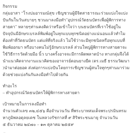
กิจกรรม
กลุ่มอาสา “โรงบ่มอารมณ์สุข เชิญชวนผู้มีจิตสาธารณะร่วมแบ่งใจแบ่ง
ปันกันในวันสบายๆ ชวนมาลงมือทำ”อุปกรณ์วัดธนบัตรเพื่อผู้พิการทาง
สายตา” หลายๆท่านคงคิดว่าหรือเข้าใจว่า บนธนบัตรที่เราใช้อยู่ใน
ปัจจุบันมีอักษรเบรลล์พิมพ์อยู่ในทุกแบบทุกชนิดอย่างแน่นอนแล้วทำไม
ต้องทำที่วัดธนบัตร แต่แท้ที่จริงแล้ว ไม่ใช้ว่าจะมีทุกชนิดหรือทุกแบบที่
พิมพ์ออกมา หรือบางคนไม่รู้อักษรเบรลล์ ส่วนใหญ่ผู้พิการทางสายตาจะ
ใช้วิธีการวัดด้วยมือ นิ้ว บางครั้งอาจจะมีการผิดพลาดบ้าง ทางกลุ่มจึงได้
นำแนวคิดจากงานแนวคิดของอาจารย์ดอนยางยืด (ดร.เมธี ธรรมวัฒนา
)นำมาต่อยอด ส่งต่อการแบ่งปันโดยการเชิญชวนผู้สนใจทุกๆท่านมาร่วม
ด้วยช่วยแบ่งกันกันลงมือทำไปด้วยกัน
ทำอะไร
– ทำอุปกรณ์วัดธนบัตรให้ผู้พิการทางสายตา
เป้าหมายในการลงมือทำ
จำนวนตัวเลข ๓๒,๔๕๖ คือจำนวนวัน ที่พระบาทสมเด็จพระปรมินทรม
หาภูมิพลอดุลยเดช ในหลวงรัชกาลที่ ๙ สิริพระชนมายุ จำนวนวัน
๕ ธันวาคม ๒๔๗๐ – ๑๓ ตุลาคม ๒๕๕๙