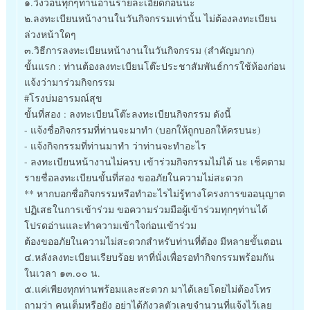
๑.วิงวอนทุกๆท่านอ่านรายละเอียดก่อนนะ
๒.ลงทะเบียนหน้างานในวันกิจกรรมเท่านั้น ไม่ต้องลงทะเบียน
ล่วงหน้าใดๆ
๓.วิธีการลงทะเบียนหน้างานในวันกิจกรรม (สำคัญมาก)
ขั้นแรก : ท่านต้องลงทะเบียนโต๊ะประชาสัมพันธ์การใช้ห้องก่อน
แจ้งว่ามาร่วมกิจกรรม
#โรงบ่มอารมณ์สุข
ขั้นที่สอง : ลงทะเบียนโต๊ะลงทะเบียนกิจกรรม ดังนี้
- แจ้งชื่อกิจกรรมที่ท่านจะมาทำ (บอกให้ถูกบอกให้ครบนะ)
- แจ้งกิจกรรมที่ท่านมาทำ ว่าท่านจะทำอะไร
- ลงทะเบียนหน้างานไม่ครบ เข้าร่วมกิจกรรมไม่ได้ นะ เช็คตาม
รายชื่อลงทะเบียนขั้นที่สอง ขออภัยในความไม่สะดวก
** หากบอกชื่อกิจกรรมหรือทำอะไรไม่รู้ทางโครงการขออนุญาต
ปฏิเสธในการเข้าร่วม ขอความร่วมมือผู้เข้าร่วมทุกๆท่านได้
โปรดอ่านและทำความเข้าใจก่อนเข้าร่วม
ต้องขออภัยในความไม่สะดวกสำหรับท่านที่ต้อง มีหลายขั้นตอน
๔.หลังลงทะเบียนเรียบร้อย หาที่นั่งเพื่อรอทำกิจกรรมพร้อมกัน
ในเวลา ๑๓.๐๐ น.
๕.แค่เพียงทุกท่านพร้อมและสะดวก มาได้เลยโดยไม่ต้องโทร
ถามว่า คนเต็มหรือยัง อย่าได้กังวลตัวเลขจำนวนที่แจ้งไว้เลย