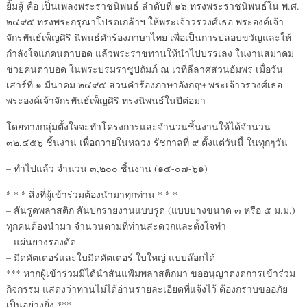
ยิ้มสู้ คือ เป็นเพลงพระราชนิพนธ์ ลำดับที่ ๑๖ ทรงพระราชนิพนธ์ใน พ.ศ.
๒๔๙๕ ทรงพระกรุณาโปรดเกล้าฯ ให้พระเจ้าวรวงศ์เธอ พระองค์เจ้า
จักรพันธ์เพ็ญศิริ นิพนธ์คำร้องภาษาไทย เพื่อเป็นการปลอบขวัญและให้
กำลังใจแก่คนตาบอด แล้วพระราชทานให้นำไปบรรเลง ในงานสมาคม
ช่วยคนตาบอด ในพระบรมราชูปถัมภ์ ณ เวทีลีลาศสวนอัมพร เมื่อวัน
เสาร์ที่ ๑ มีนาคม ๒๔๙๕ ส่วนคำร้องภาษาอังกฤษ พระเจ้าวรวงศ์เธอ
พระองค์เจ้าจักรพันธ์เพ็ญศิริ ทรงนิพนธ์ในปีต่อมา
โดยทางกลุ่มตั้งใจจะทำโครงการและจำนวนชิ้นงานให้ได้จำนวน
๓๒,๔๕๖ ชิ้นงาน เพื่อถวายในหลวง รัชกาลที่ ๙ ตั้งแต่วันนี้ ในทุกๆวัน
– ทำไปแล้ว จำนวน ๓,๒๐๐ ชิ้นงาน (๑๕-๐๗-๖๑)
* * * สิ่งที่ผู้เข้าร่วมต้องนำมาทุกท่าน * * *
– สันรูดพลาสติก สันปกรายงานแบบรูด (แบบบางขนาด ๓ หรือ ๕ ม.ม.)
ทุกคนต้องนำมา จำนวนตามที่ท่านสะดวกและตั้งใจทำ
– แผ่นยางรองตัด
– มีดคัตเตอร์และใบมีดคัตเตอร์ ใบใหญ่ แบบล๊อกได้
*** หากผู้เข้าร่วมมิได้นำสันแฟ้มพลาสติกมา ขออนุญาตงดการเข้าร่วม
กิจกรรม แสดงว่าท่านไม่ได้อ่านรายละเอียดที่แจ้งไว้ ต้องกราบขออภัย
เป็นอย่างยิ่ง ***