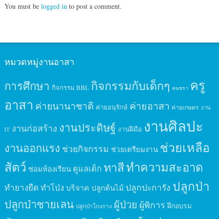
You must be
logged in
to post a comment.
หมวดหมู่งานอาสา
ครู
กิจกรรมกับเด็กๆ
การศึกษา
กิจกรรม BBL
คนชรา
อาสา
ค่ายนานาชาติ
ค่ายอาสา
ค่ายอนุรักษ์
ค่ายเกษตร
งาน
งานศิลปะ
งานประดิษฐ์
งานก่อสร้าง
งานฝีมือ
IT
ช่วยเหลือ
งานออกแรง
ช่วยกิจกรรม
ช่วยเตรียมงาน
สัตว์
ทาสี
ทำความสะอาด
ดูแลเด็ก
ซ่อมห้องเรียน
ปลูกป่า
ปลูกปะการัง
ทำยางยืด
ทำโป่ง
บริจาค
ปลูกต้นไม้
ปลูกป่าชายเลน
ผู้ป่วย
ผู้พิการ
ฝึกอบรม
ปลูกป่าโกงกาง