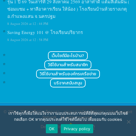
รุ่น 1 ปี 69 วันเสาร์ที่ 29 สิงหาคม 2569 อาสาทำดี แต้มสีเติมฝัน (
ซ่อมแซม + ทาสีอาคารเรียน ให้น้อง ) โรงเรียนบ้านห้วยรางเกตุ
อ.กำแพงแสน จ.นครปฐม
8 August 2026 at 12 : 44 PM
Saving Energy 101 @ โรงเรียนปริยากร
8 August 2026 at 12 : 58 PM
เว็บไซต์มีอะไรบ้าง?
วิธีใช้งานสำหรับสมาชิก
วิธีใช้งานสำหรับองค์กรเครือข่าย
บริจาคสนับสนุน
© 2004 - 2024
เครือข่ายจิตอาสา : งานอาสาสมัคร จิตอาสา | Volunteerspirit
เราใช้คุกกี้เพื่อให้แน่ใจว่าเรามอบประสบการณ์ที่ดีที่สุดแก่คุณบนเว็บไซต์
Network
. All rights reserved.
กดเลือก OK หากคุณประสงค์ใช้ไซต์นี้ต่อไป เพื่อยอมรับ cookies
Designed by
OK
Privacy policy