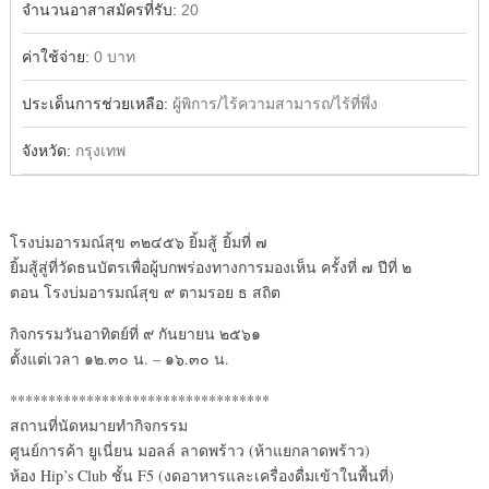
จำนวนอาสาสมัครที่รับ:
20
ค่าใช้จ่าย:
0 บาท
ประเด็นการช่วยเหลือ:
ผู้พิการ/ไร้ความสามารถ/ไร้ที่พึ่ง
จังหวัด:
กรุงเทพ
โรงบ่มอารมณ์สุข ๓๒๔๕๖ ยิ้มสู้ ยิ้มที่ ๗
ยิ้มสู้สู่ที่วัดธนบัตรเพื่อผู้บกพร่องทางการมองเห็น ครั้งที่ ๗ ปีที่ ๒
ตอน โรงบ่มอารมณ์สุข ๙ ตามรอย ธ สถิต
กิจกรรมวันอาทิตย์ที่ ๙ กันยายน ๒๕๖๑
ตั้งแต่เวลา ๑๒.๓๐ น. – ๑๖.๓๐ น.
**********************************
สถานที่นัดหมายทำกิจกรรม
ศูนย์การค้า ยูเนี่ยน มอลล์ ลาดพร้าว (ห้าแยกลาดพร้าว)
ห้อง Hip’s Club ชั้น F5 (งดอาหารและเครื่องดื่มเข้าในพื้นที่)