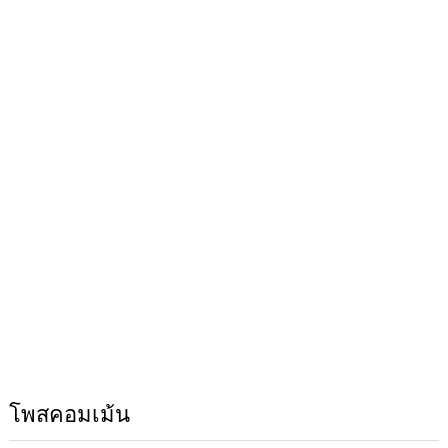
โพสคอมเม้น