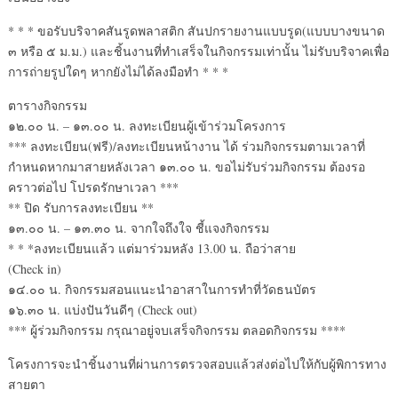
* * * ขอรับบริจาคสันรูดพลาสติก สันปกรายงานแบบรูด(แบบบางขนาด
๓ หรือ ๕ ม.ม.) และชิ้นงานที่ทำเสร็จในกิจกรรมเท่านั้น ไม่รับบริจาคเพื่อ
การถ่ายรูปใดๆ หากยังไม่ได้ลงมือทำ * * *
ตารางกิจกรรม
๑๒.๐๐ น. – ๑๓.๐๐ น. ลงทะเบียนผู้เข้าร่วมโครงการ
*** ลงทะเบียน(ฟรี)/ลงทะเบียนหน้างาน ได้ ร่วมกิจกรรมตามเวลาที่
กำหนดหากมาสายหลังเวลา ๑๓.๐๐ น. ขอไม่รับร่วมกิจกรรม ต้องรอ
คราวต่อไป โปรดรักษาเวลา ***
** ปิด รับการลงทะเบียน **
๑๓.๐๐ น. – ๑๓.๓๐ น. จากใจถึงใจ ชี้แจงกิจกรรม
* * *ลงทะเบียนแล้ว แต่มาร่วมหลัง 13.00 น. ถือว่าสาย
(Check in)
๑๔.๐๐ น. กิจกรรมสอนแนะนำอาสาในการทำที่วัดธนบัตร
๑๖.๓๐ น. แบ่งปันวันดีๆ (Check out)
*** ผู้ร่วมกิจกรรม กรุณาอยู่จบเสร็จกิจกรรม ตลอดกิจกรรม ****
โครงการจะนำชิ้นงานที่ผ่านการตรวจสอบแล้วส่งต่อไปให้กับผู้พิการทาง
สายตา