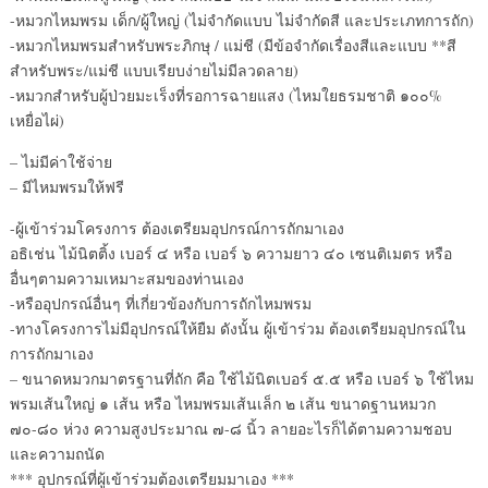
-หมวกไหมพรม เด็ก/ผู้ใหญ่ (ไม่จำกัดแบบ ไม่จำกัดสี และประเภทการถัก)
-หมวกไหมพรมสำหรับพระภิกษุ / แม่ชี (มีข้อจำกัดเรื่องสีและแบบ **สี
สำหรับพระ/แม่ชี แบบเรียบง่ายไม่มีลวดลาย)
-หมวกสำหรับผู้ป่วยมะเร็งที่รอการฉายแสง (ไหมใยธรมชาติ ๑๐๐%
เหยื่อไผ่)
– ไม่มีค่าใช้จ่าย
– มีไหมพรมให้ฟรี
-ผู้เข้าร่วมโครงการ ต้องเตรียมอุปกรณ์การถักมาเอง
อธิเช่น ไม้นิตติ้ง เบอร์ ๔ หรือ เบอร์ ๖ ความยาว ๔๐ เซนติเมตร หรือ
อื่นๆตามความเหมาะสมของท่านเอง
-หรืออุปกรณ์อื่นๆ ที่เกี่ยวข้องกับการถักไหมพรม
-ทางโครงการไม่มีอุปกรณ์ให้ยืม ดังนั้น ผู้เข้าร่วม ต้องเตรียมอุปกรณ์ใน
การถักมาเอง
– ขนาดหมวกมาตรฐานที่ถัก คือ ใช้ไม้นิตเบอร์ ๕.๕ หรือ เบอร์ ๖ ใช้ไหม
พรมเส้นใหญ่ ๑ เส้น หรือ ไหมพรมเส้นเล็ก ๒ เส้น ขนาดฐานหมวก
๗๐-๘๐ ห่วง ความสูงประมาณ ๗-๘ นิ้ว ลายอะไรก็ได้ตามความชอบ
และความถนัด
*** อุปกรณ์ที่ผู้เข้าร่วมต้องเตรียมมาเอง ***