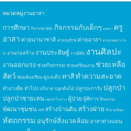
หมวดหมู่งานอาสา
ครู
กิจกรรมกับเด็กๆ
การศึกษา
กิจกรรม BBL
คนชรา
อาสา
ค่ายนานาชาติ
ค่ายอาสา
ค่ายอนุรักษ์
ค่ายเกษตร
งาน
งานศิลปะ
งานประดิษฐ์
งานก่อสร้าง
งานฝีมือ
IT
ช่วยเหลือ
งานออกแรง
ช่วยกิจกรรม
ช่วยเตรียมงาน
สัตว์
ทาสี
ทำความสะอาด
ดูแลเด็ก
ซ่อมห้องเรียน
ปลูกป่า
ปลูกปะการัง
ทำยางยืด
ทำโป่ง
บริจาค
ปลูกต้นไม้
ปลูกป่าชายเลน
ผู้ป่วย
ผู้พิการ
ฝึกอบรม
ปลูกป่าโกงกาง
สร้างฝาย
พัฒนาชุมชน
สร้างบ้านดิน
สิ่งแวดล้อม
สตรี
หัตถกรรม
อนุรักษ์สิ่งแวดล้อม
อาสาต่างแดน