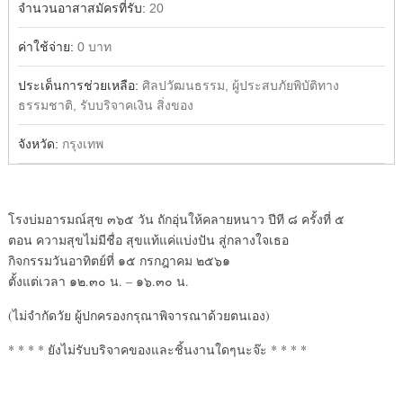
จำนวนอาสาสมัครที่รับ:
20
ค่าใช้จ่าย:
0 บาท
ประเด็นการช่วยเหลือ:
ศิลปวัฒนธรรม, ผู้ประสบภัยพิบัติทาง
ธรรมชาติ, รับบริจาคเงิน สิ่งของ
จังหวัด:
กรุงเทพ
โรงบ่มอารมณ์สุข ๓๖๕ วัน ถักอุ่นให้คลายหนาว ปีที ๘ ครั้งที่ ๕
ตอน ความสุขไม่มีชื่อ สุขแท้แค่แบ่งปัน สู่กลางใจเธอ
กิจกรรมวันอาทิตย์ที่ ๑๕ กรกฎาคม ๒๕๖๑
ตั้งแต่เวลา ๑๒.๓๐ น. – ๑๖.๓๐ น.
(ไม่จำกัดวัย ผู้ปกครองกรุณาพิจารณาด้วยตนเอง)
* * * * ยังไม่รับบริจาคของและชิ้นงานใดๆนะจ๊ะ * * * *