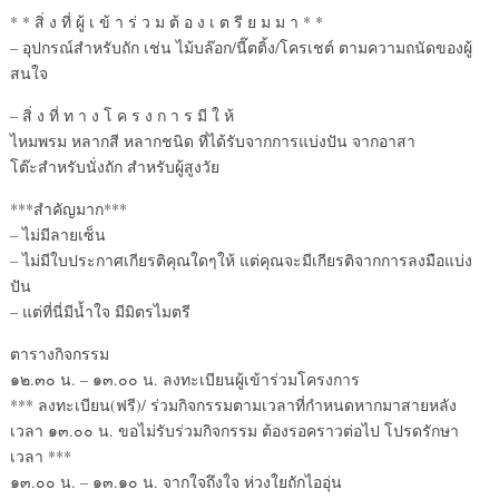
* * สิ่ ง ที่ ผู้ เ ข้ า ร่ ว ม ต้ อ ง เ ต รี ย ม ม า * *
– อุปกรณ์สำหรับถัก เช่น ไม้บล๊อก/นี๊ตติ้ง/โครเชต์ ตามความถนัดของผู้
สนใจ
– สิ่ ง ที่ ท า ง โ ค ร ง ก า ร มี ใ ห้
ไหมพรม หลากสี หลากชนิด ที่ได้รับจากการแบ่งปัน จากอาสา
โต๊ะสำหรับนั่งถัก สำหรับผู้สูงวัย
***สำคัญมาก***
– ไม่มีลายเซ็น
– ไม่มีใบประกาศเกียรติคุณใดๆให้ แต่คุณจะมีเกียรติจากการลงมือแบ่ง
ปัน
– แต่ที่นี่มีน้ำใจ มีมิตรไมตรี
ตารางกิจกรรม
๑๒.๓๐ น. – ๑๓.๐๐ น. ลงทะเบียนผู้เข้าร่วมโครงการ
*** ลงทะเบียน(ฟรี)/ ร่วมกิจกรรมตามเวลาที่กำหนดหากมาสายหลัง
เวลา ๑๓.๐๐ น. ขอไม่รับร่วมกิจกรรม ต้องรอคราวต่อไป โปรดรักษา
เวลา ***
๑๓.๐๐ น. – ๑๓.๑๐ น. จากใจถึงใจ ห่วงใยถักไออุ่น