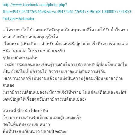
http://www.facebook.com/photo.php?
fbid=494329707269469&set=a.494329617269478.96168.10000077331853
4&type=3&theater
– โครงการไม่ได้ขอทุนหรือรับทุนสนับสนุนจากที่ใด แต่ได้รับน้ำใจจาก
อาสาด้วยกันขอบคุณทุกๆน้ำใจ
-ไหมพรม (เพิ่มเติม….สำหรับเด็กอ่อนหรือผู้ป่วยมะเร็งที่รอการฉายแสง
ชนิด นุ่มนวล ใยธรรมชาติ ๑๐๐%)
รูปแบบกิจกรรมอื่นๆ
-จะมีการนัดสอนและเรียนรู้ร่วมกันในการถัก สำหรับผู้ที่สนใจแต่ถักไม่
เป็น ยังถักไม่เป็นก็ร่วมได้ กิจกรรมเราจะแบ่งปันความรู้กัน
-ชักชวนอาสาที่ เป็นงานแล้วมาแบ่งปันความรู้สอนเพื่อนๆอาสาด้วย
กันเอง
(หากมีการเปลี่ยนแปลงจะมีการแจ้งให้ทราบ ในแต่ละเดือนและจะอัฟ
เดทข้อมูลให้เรื่อยๆครับหากมีการเปลี่ยนแปลง)
สถานที่ ที่จะนำไปแบ่งปัน
โรงพยาบาลสำหรับเด็กอ่อนและผู้ป่วยมะเร็ง
วัดในพื้นที่ประสบภัยหนาว
พื้นที่ประสบภัยหนาว ปลายปี ๒๕๖๑