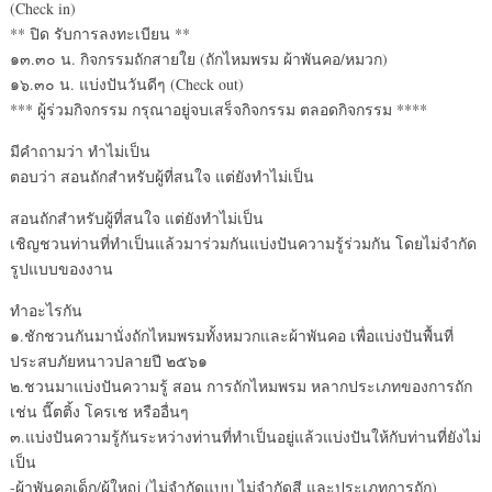
(Check in)
** ปิด รับการลงทะเบียน **
๑๓.๓๐ น. กิจกรรมถักสายใย (ถักไหมพรม ผ้าพันคอ/หมวก)
๑๖.๓๐ น. แบ่งปันวันดีๆ (Check out)
*** ผู้ร่วมกิจกรรม กรุณาอยู่จบเสร็จกิจกรรม ตลอดกิจกรรม ****
มีคำถามว่า ทำไม่เป็น
ตอบว่า สอนถักสำหรับผู้ที่สนใจ แต่ยังทำไม่เป็น
สอนถักสำหรับผู้ที่สนใจ แต่ยังทำไม่เป็น
เชิญชวนท่านที่ทำเป็นแล้วมาร่วมกันแบ่งปันความรู้ร่วมกัน โดยไม่จำกัด
รูปแบบของงาน
ทำอะไรกัน
๑.ชักชวนกันมานั่งถักไหมพรมทั้งหมวกและผ้าพันคอ เพื่อแบ่งปันพื้นที่
ประสบภัยหนาวปลายปี ๒๕๖๑
๒.ชวนมาแบ่งปันความรู้ สอน การถักไหมพรม หลากประเภทของการถัก
เช่น นี๊ตติ้ง โครเช หรืออื่นๆ
๓.แบ่งปันความรู้กันระหว่างท่านที่ทำเป็นอยู่แล้วแบ่งปันให้กับท่านที่ยังไม่
เป็น
-ผ้าพันคอเด็ก/ผู้ใหญ่ (ไม่จำกัดแบบ ไม่จำกัดสี และประเภทการถัก)