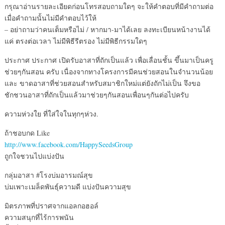
กรุณาอ่านรายละเอียดก่อนโทรสอบถามใดๆ จะให้คำตอบที่มีคำถามต่อ
เมื่อคำถามนั้นไม่มีคำตอบไว้ให้
– อย่าถามว่าคนเต็มหรือไม่ / หากมา-มาได้เลย ลงทะเบียนหน้างานได้
แค่ ตรงต่อเวลา ไม่มีพิธีรีตรอง ไม่มีพิธีกรรมใดๆ
ประกาศ ประกาศ เปิดรับอาสาที่ถักเป็นแล้ว เพื่อเลื่อนชั้น ขึ้นมาเป็นครู
ช่วยๆกันสอน ครับ เนื่องจากทางโครงการมีคนช่วยสอนในจำนวนน้อย
และ ขาดอาสาที่ช่วยสอนสำหรับสมาชิกใหม่แต่ยังถักไม่เป็น จึงขอ
ชักชวนอาสาที่ถักเป็นแล้วมาช่วยๆกันสอนเพื่อนๆกันต่อไปครับ
ความห่วงใย ที่ใส่ใจในทุกๆห่วง.
ถ้าชอบกด Like
http://www.facebook.com/HappySeedsGroup
ถูกใจชวนไปแบ่งปัน
กลุ่มอาสา #โรงบ่มอารมณ์สุข
บ่มเพาะเมล็ดพันธุ์ความดี แบ่งปันความสุข
มิตรภาพที่ปราศจากแอลกอฮอล์
ความสนุกที่ไร้การพนัน