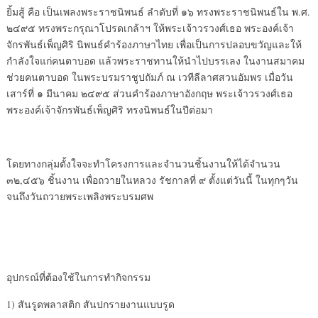
ยิ้มสู้ คือ เป็นเพลงพระราชนิพนธ์ ลำดับที่ ๑๖ ทรงพระราชนิพนธ์ใน พ.ศ.
๒๔๙๕ ทรงพระกรุณาโปรดเกล้าฯ ให้พระเจ้าวรวงศ์เธอ พระองค์เจ้า
จักรพันธ์เพ็ญศิริ นิพนธ์คำร้องภาษาไทย เพื่อเป็นการปลอบขวัญและให้
กำลังใจแก่คนตาบอด แล้วพระราชทานให้นำไปบรรเลง ในงานสมาคม
ช่วยคนตาบอด ในพระบรมราชูปถัมภ์ ณ เวทีลีลาศสวนอัมพร เมื่อวัน
เสาร์ที่ ๑ มีนาคม ๒๔๙๕ ส่วนคำร้องภาษาอังกฤษ พระเจ้าวรวงศ์เธอ
พระองค์เจ้าจักรพันธ์เพ็ญศิริ ทรงนิพนธ์ในปีต่อมา
โดยทางกลุ่มตั้งใจจะทำโครงการและจำนวนชิ้นงานให้ได้จำนวน
๓๒,๔๕๖ ชิ้นงาน เพื่อถวายในหลวง รัชกาลที่ ๙ ตั้งแต่วันนี้ ในทุกๆวัน
จนถึงวันถวายพระเพลิงพระบรมศพ
อุปกรณ์ที่ต้องใช้ในการทำกิจกรรม
1) สันรูดพลาสติก สันปกรายงานแบบรูด