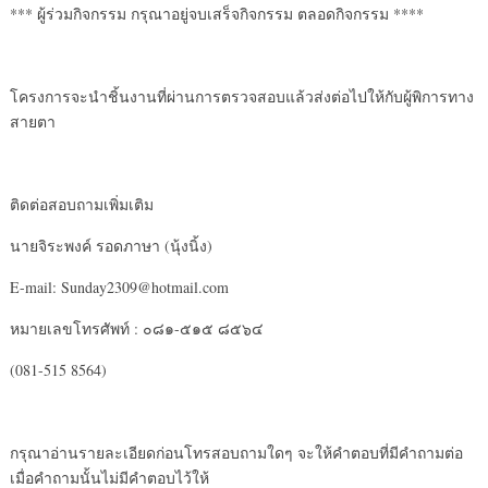
*** ผู้ร่วมกิจกรรม กรุณาอยู่จบเสร็จกิจกรรม ตลอดกิจกรรม ****
โครงการจะนำชิ้นงานที่ผ่านการตรวจสอบแล้วส่งต่อไปให้กับผู้พิการทาง
สายตา
ติดต่อสอบถามเพิ่มเติม
นายจิระพงค์ รอดภาษา (นุ้งนิ้ง)
E-mail: Sunday2309@hotmail.com
หมายเลขโทรศัพท์ : ๐๘๑-๕๑๕ ๘๕๖๔
(081-515 8564)
กรุณาอ่านรายละเอียดก่อนโทรสอบถามใดๆ จะให้คำตอบที่มีคำถามต่อ
เมื่อคำถามนั้นไม่มีคำตอบไว้ให้