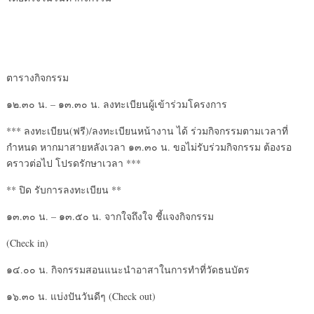
ตารางกิจกรรม
๑๒.๓๐ น. – ๑๓.๓๐ น. ลงทะเบียนผู้เข้าร่วมโครงการ
*** ลงทะเบียน(ฟรี)/ลงทะเบียนหน้างาน ได้ ร่วมกิจกรรมตามเวลาที่
กำหนด หากมาสายหลังเวลา ๑๓.๓๐ น. ขอไม่รับร่วมกิจกรรม ต้องรอ
คราวต่อไป โปรดรักษาเวลา ***
** ปิด รับการลงทะเบียน **
๑๓.๓๐ น. – ๑๓.๕๐ น. จากใจถึงใจ ชี้แจงกิจกรรม
(Check in)
๑๔.๐๐ น. กิจกรรมสอนแนะนำอาสาในการทำที่วัดธนบัตร
๑๖.๓๐ น. แบ่งปันวันดีๆ (Check out)