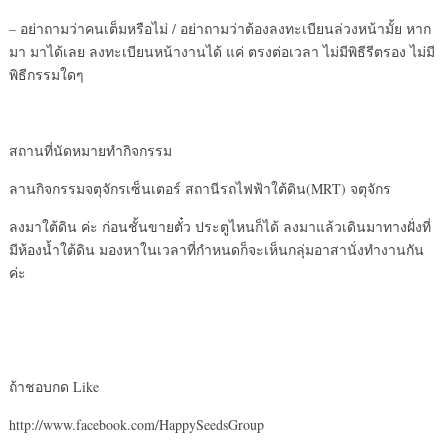
– อย่าถามว่าคนเต็มหรือไม่ / อย่าถามว่าต้องลงทะเบียนล่วงหน้ามั้ย หาก
มา มาได้เลย ลงทะเบียนหน้างานได้ แค่ ตรงต่อเวลา ไม่มีพิธีรีตรอง ไม่มี
พิธีกรรมใดๆ
สถานที่นัดหมายทำกิจกรรม
ลานกิจกรรมจตุจักรเซ็นเตอร์ สถานีรถไฟฟ้าใต้ดิน(MRT) จตุจักร
ลงมาใต้ดิน ค่ะ ก่อนชั้นขายตั๋ว ประตูไหนก็ได้ ลงมาแล้วเดินมาทางฝั่งที่
มีห้องน้ำใต้ดิน มองหาในเวลาที่กำหนดก็จะเห็นกลุ่มอาสานั่งทำงานกัน
ค่ะ
ถ้าชอบกด Like
http://www.facebook.com/HappySeedsGroup