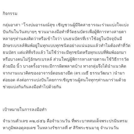
กิจกรรม
กลุ่มอาสา “โรงบ่มอารมณ์สุข เชิญชวนผู้มีจิตสาธารณะร่วมแบ่งใจแบ่ง
ปันกันในวันสบายๆ ชวนมาลงมือทำที่วัดธนบัตรเพื่อผู้พิการทางสายตา
หลายๆท่านคงคิดว่าหรือเข้าใจว่า บนธนบัตรที่เราใช้อยู่ในปัจจุบันมี
อักษรเบรลล์พิมพ์อยู่ในทุกแบบทุกชนิดอย่างแน่นอนแล้วทำไมต้องทำที่วัด
ธนบัตร แต่แท้ที่จริงแล้ว ไม่ใช้ว่าจะมีทุกชนิดหรือทุกแบบที่พิมพ์ออกมา
หรือบางคนไม่รู้อักษรเบรลล์ ส่วนใหญ่ผู้พิการทางสายตาจะใช้วิธีการวัด
ด้วยมือ นิ้ว บางครั้งอาจจะมีการผิดพลาดบ้าง ทางกลุ่มจึงได้นำแนวคิด
จากงานแนวคิดของอาจารย์ดอนยางยืด (ดร.เมธี ธรรมวัฒนา )นำมา
ต่อยอด ส่งต่อการแบ่งปันโดยการเชิญชวนผู้สนใจทุกๆท่านมาร่วมด้วย
ช่วยแบ่งกันกันลงมือทำไปด้วยกัน
เป้าหมายในการลงมือทำ
จำนวนตัวเลข ๓๒,๔๕๖ คือจำนวนวัน ที่พระบาทสมเด็จพระปรมินทรม
หาภูมิพลอดุลยเดช ในหลวงรัชกาลที่ ๙ สิริพระชนมายุ จำนวนวัน