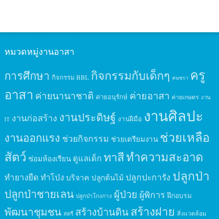
หมวดหมู่งานอาสา
ครู
กิจกรรมกับเด็กๆ
การศึกษา
กิจกรรม BBL
คนชรา
อาสา
ค่ายนานาชาติ
ค่ายอาสา
ค่ายอนุรักษ์
ค่ายเกษตร
งาน
งานศิลปะ
งานประดิษฐ์
งานก่อสร้าง
งานฝีมือ
IT
ช่วยเหลือ
งานออกแรง
ช่วยกิจกรรม
ช่วยเตรียมงาน
สัตว์
ทาสี
ทำความสะอาด
ดูแลเด็ก
ซ่อมห้องเรียน
ปลูกป่า
ปลูกปะการัง
ทำยางยืด
ทำโป่ง
บริจาค
ปลูกต้นไม้
ปลูกป่าชายเลน
ผู้ป่วย
ผู้พิการ
ฝึกอบรม
ปลูกป่าโกงกาง
สร้างฝาย
พัฒนาชุมชน
สร้างบ้านดิน
สิ่งแวดล้อม
สตรี