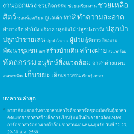
ช่วยเหลือ
งานออกแรง
ช่วยกิจกรรม
ช่วยเตรียมงาน
สัตว์
ทาสี
ทำความสะอาด
ดูแลเด็ก
ซ่อมห้องเรียน
ปลูกป่า
ปลูกปะการัง
ทำยางยืด
ทำโป่ง
บริจาค
ปลูกต้นไม้
ปลูกป่าชายเลน
ผู้ป่วย
ผู้พิการ
ฝึกอบรม
ปลูกป่าโกงกาง
สร้างฝาย
พัฒนาชุมชน
สร้างบ้านดิน
สิ่งแวดล้อม
สตรี
หัตถกรรม
อนุรักษ์สิ่งแวดล้อม
อาสาต่างแดน
เก็บขยะ
เด็กเยาวชน
เรียนรู้เกษตร
อาสาอาเซียน
บทความล่าสุด
อาสาคัดแยกแว่นตา/อาสาปลาใจดี/อาสาจัดชุดเมล็ดพันธุ์/อาสา
คัดแยกยา/อาสาสร้างสื่อการเรียนรู้บนผืนผ้า/อาสาผลิตแฟลช
การ์ด/อาสาจัดกางเกงผ้าอ้อม/อาสาหมอนหนุนอุ่นรัก วันที่ 22-23,
29-30 ส.ค. 2569