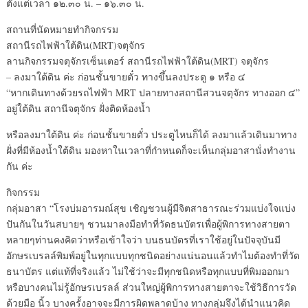
ตั้งแต่เวลา ๑๒.๓๐ น. – ๑๖.๓๐ น.
สถานที่นัดหมายทำกิจกรรม
สถานีรถไฟฟ้าใต้ดิน(MRT)จตุจักร
ลานกิจกรรมจตุจักรเซ็นเตอร์ สถานีรถไฟฟ้าใต้ดิน(MRT) จตุจักร
– ลงมาใต้ดิน ค่ะ ก่อนชั้นขายตั๋ว ทางขึ้นลงประตู ๑ หรือ ๔
“หากเดินทางด้วยรถไฟฟ้า MRT ปลายทางสถานีสวนจตุจักร ทางออก ๔”
อยู่ใต้ดิน สถานีจตุจักร ฝั่งติดห้องน้ำ
หรือลงมาใต้ดิน ค่ะ ก่อนชั้นขายตั๋ว ประตูไหนก็ได้ ลงมาแล้วเดินมาทาง
ฝั่งที่มีห้องน้ำใต้ดิน มองหาในเวลาที่กำหนดก็จะเห็นกลุ่มอาสานั่งทำงาน
กัน ค่ะ
กิจกรรม
กลุ่มอาสา “โรงบ่มอารมณ์สุข เชิญชวนผู้มีจิตสาธารณะร่วมแบ่งใจแบ่ง
ปันกันในวันสบายๆ ชวนมาลงมือทำที่วัดธนบัตรเพื่อผู้พิการทางสายตา
หลายๆท่านคงคิดว่าหรือเข้าใจว่า บนธนบัตรที่เราใช้อยู่ในปัจจุบันมี
อักษรเบรลล์พิมพ์อยู่ในทุกแบบทุกชนิดอย่างแน่นอนแล้วทำไมต้องทำที่วัด
ธนาบัตร แต่แท้ที่จริงแล้ว ไม่ใช้ว่าจะมีทุกชนิดหรือทุกแบบที่พิมออกมา
หรือบางคนไม่รู้อักษรเบรลล์ ส่วนใหญ่ผู้พิการทางสายตาจะใช้วิธีการวัด
ด้วยมือ นิ้ว บางครั้งอาจจะมีการผิดพลาดบ้าง ทางกลุ่มจึงได้นำแนวคิด