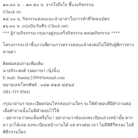
๑๓.๓๐ น. – ๑๓.๕๐ น. จากใจถึงใจ ชี้แจงกิจกรรม
(Check in)
๑๔.๐๐ น. กิจกรรมสอนแนะนำอาสาในการทำที่วัดธนบัตร
๑๖.๓๐ น. แบ่งปันวันดีๆ (Check out)
*** ผู้ร่วมกิจกรรม กรุณาอยู่จบเสร็จกิจกรรม ตลอดกิจกรรม ****
โครงการจะนำชิ้นงานที่ผ่านการตรวจสอบแล้วส่งต่อไปให้กับผู้พิการทาง
สายตา
ติดต่อสอบถามเพิ่มเติม
นายจิระพงค์ รอดภาษา (นุ้งนิ้ง)
E-mail: Sunday2309@hotmail.com
หมายเลขโทรศัพท์ : ๐๘๑-๕๑๕ ๘๕๖๔
(081-515 8564)
กรุณาอ่านรายละเอียดก่อนโทรสอบถามใดๆ จะให้คำตอบที่มีคำถามต่อ
เมื่อคำถามนั้นไม่มีคำตอบไว้ให้
– อย่าถามว่าคนเต็มหรือไม่ / อย่าถามว่าต้องลงทะเบียนล่วงหน้ามั้ย หาก
มา มาได้เลย ลงทะเบียนหน้างานได้ แค่ ตรงต่อเวลา ไม่มีพิธีรีตรอง ไม่มี
พิธีกรรมใดๆ