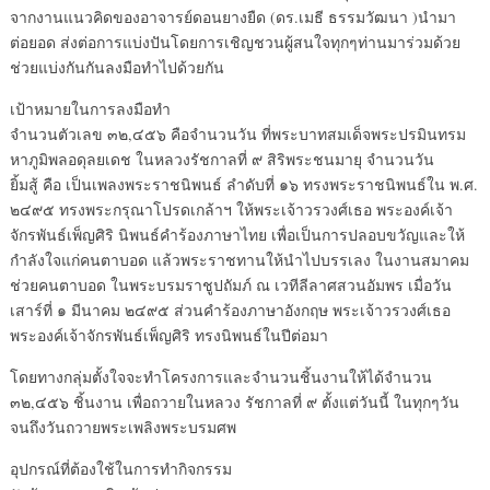
จากงานแนวคิดของอาจารย์ดอนยางยืด (ดร.เมธี ธรรมวัฒนา )นำมา
ต่อยอด ส่งต่อการแบ่งปันโดยการเชิญชวนผู้สนใจทุกๆท่านมาร่วมด้วย
ช่วยแบ่งกันกันลงมือทำไปด้วยกัน
เป้าหมายในการลงมือทำ
จำนวนตัวเลข ๓๒,๔๕๖ คือจำนวนวัน ที่พระบาทสมเด็จพระปรมินทรม
หาภูมิพลอดุลยเดช ในหลวงรัชกาลที่ ๙ สิริพระชนมายุ จำนวนวัน
ยิ้มสู้ คือ เป็นเพลงพระราชนิพนธ์ ลำดับที่ ๑๖ ทรงพระราชนิพนธ์ใน พ.ศ.
๒๔๙๕ ทรงพระกรุณาโปรดเกล้าฯ ให้พระเจ้าวรวงศ์เธอ พระองค์เจ้า
จักรพันธ์เพ็ญศิริ นิพนธ์คำร้องภาษาไทย เพื่อเป็นการปลอบขวัญและให้
กำลังใจแก่คนตาบอด แล้วพระราชทานให้นำไปบรรเลง ในงานสมาคม
ช่วยคนตาบอด ในพระบรมราชูปถัมภ์ ณ เวทีลีลาศสวนอัมพร เมื่อวัน
เสาร์ที่ ๑ มีนาคม ๒๔๙๕ ส่วนคำร้องภาษาอังกฤษ พระเจ้าวรวงศ์เธอ
พระองค์เจ้าจักรพันธ์เพ็ญศิริ ทรงนิพนธ์ในปีต่อมา
โดยทางกลุ่มตั้งใจจะทำโครงการและจำนวนชิ้นงานให้ได้จำนวน
๓๒,๔๕๖ ชิ้นงาน เพื่อถวายในหลวง รัชกาลที่ ๙ ตั้งแต่วันนี้ ในทุกๆวัน
จนถึงวันถวายพระเพลิงพระบรมศพ
อุปกรณ์ที่ต้องใช้ในการทำกิจกรรม