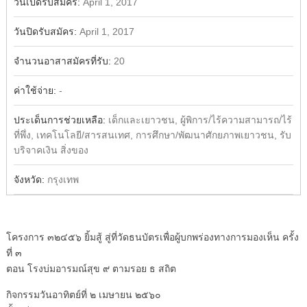
วันเปิดรับสมัคร:
April 1, 2017
วันปิดรับสมัคร:
April 1, 2017
จำนวนอาสาสมัครที่รับ:
20
ค่าใช้จ่าย:
-
ประเด็นการช่วยเหลือ:
เด็กและเยาวชน, ผู้พิการ/ไร้ความสามารถ/ไร้
ที่พึ่ง, เทคโนโลยี/สารสนเทศ, การศึกษา/พัฒนาศักยภาพเยาวชน, รับ
บริจาคเงิน สิ่งของ
จังหวัด:
กรุงเทพ
โครงการ ๓๒๔๕๖ ยิ้มสู้ สู่ที่วัดธนบัตรเพื่อผู้บกพร่องทางการมองเห็น ครั้ง
ที่ ๓
ตอน โรงบ่มอารมณ์สุข ๙ ตามรอย ธ สถิต
กิจกรรมวันอาทิตย์ที่ ๒ เมษายน ๒๕๖๐