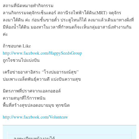
สถานที่นัดหมายทำกิจกรรม
ลานกิจกรรมจตุจักรเซ็นเตอร์ สถานีรถไฟฟ้าใต้ดิน(MRT) จตุจักร
ลงมาใต้ดิน ค่ะ ก่อนชั้นขายตั๋ว ประตูไหนก็ได้ ลงมาแล้วเดินมาทางฝั่งที่
มีห้องน้ำใต้ดิน มองหาในเวลาที่กำหนดก็จะเห็นกลุ่มอาสานั่งทำงานกัน
ค่ะ
ถ้าชอบกด Like
http://www.facebook.com/HappySeedsGroup
ถูกใจชวนไปแบ่งปัน
เครือข่ายอาสาอิสระ “โรงบ่มอารมณ์สุข”
บ่มเพาะเมล็ดพันธุ์ความดี แบ่งปันความสุข
มิตรภาพที่ปราศจากแอลกอฮอล์
ความสนุกที่ไร้การพนัน
พื้นที่สร้างสุขปลอดอบายมุข ทุกชนิด
http://www.facebook.com/Volunteaw
- ลงทะเบียนหน้างานได้