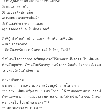
1) สันรูดพลาสติก สันปกรายงานแบบรูด
2) แผ่นยางรองตัด
3) ไม้บรรทัดฟุตเหล็ก
4) เทปกระดาษกาวย่น/ผ้า
5) ดินสอ/ปากกาปลายแหลม
6) มีดคัตเตอร์และใบมีดคัตเตอร์
สิ่งที่ผู้เข้าร่วมต้องนำมาและขอรับบริจาคเพิ่มเติม
– แผ่นยางรองตัด
– มีดคัตเตอร์และใบมีดคัตเตอร์ ใบใหญ่ ล๊อกได้
ทั้งนี้ทางโครงการจัดเตรียมอุปกรณืไว้บางส่วนซึ่งอาจจะไม่เพียงพอ
สำหรับทุกท่าน จึงขอรับบริจาคอุปกรณ์ต่างๆเพิ่มเติม โดยการส่งมอบ
โดยตรงในวันทำกิจกรรม
ตารางกิจกรรม
๑๒.๓๐ น. – ๑๓.๓๐ น. ลงทะเบียนผู้เข้าร่วมโครงการ
*** ลงทะเบียน(ฟรี)/ลงทะเบียนหน้างาน ได้ ร่วมกิจกรรมตามเวลาที่
กำหนดหากมาสายหลังเวลา ๑๓.๓๐ น. ขอไม่รับร่วมกิจกรรม ต้องรอ
คราวต่อไป โปรดรักษาเวลา ***
** ปิด รับการลงทะเบียน **