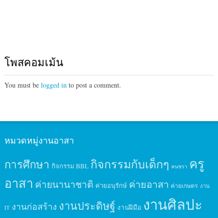
โพสคอมเม้น
You must be
logged in
to post a comment.
หมวดหมู่งานอาสา
ครู
กิจกรรมกับเด็กๆ
การศึกษา
กิจกรรม BBL
คนชรา
อาสา
ค่ายนานาชาติ
ค่ายอาสา
ค่ายอนุรักษ์
ค่ายเกษตร
งาน
งานศิลปะ
งานประดิษฐ์
งานก่อสร้าง
งานฝีมือ
IT