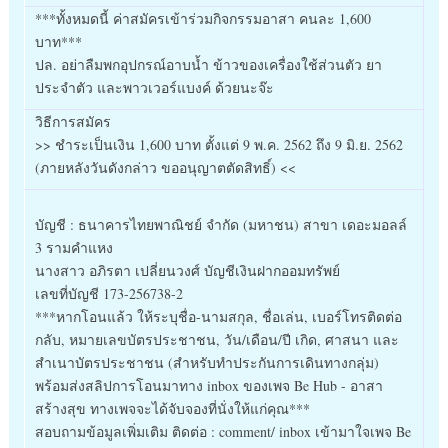
***ทั้งหมดนี้ ค่าสมัครเข้าร่วมกิจกรรมอาสา คนละ 1,600
บาท***
ปล. อย่าลืมพกอุปกรณ์อาบน้ำ ข้าวของเครื่องใช้ส่วนตัว ยา
ประจำตัว และพาวเวอร์แบงค์ ด้วยนะจ๊ะ
วิธีการสมัคร
>> ชำระเป็นเงิน 1,600 บาท ตั้งแต่ 9 พ.ค. 2562 ถึง 9 มิ.ย. 2562
(ภายหลังวันดังกล่าว ขออนุญาตตัดสิทธิ์) <<
บัญชี : ธนาคารไทยพาณิชย์ จำกัด (มหาชน) สาขา เดอะมอลล์
3 รามคำแหง
นางสาว อภิรตา เปลี่ยนวงศ์ บัญชีเงินฝากออมทรัพย์
เลขที่บัญชี 173-256738-2
***หากโอนแล้ว ให้ระบุชื่อ-นามสกุล, ชื่อเล่น, เบอร์โทรติดต่อ
กลับ, หมายเลขบัตรประชาชน, วัน/เดือน/ปี เกิด, ศาสนา และ
สำเนาบัตรประชาชน (สำหรับทำประกันการเดินทางกลุ่ม)
พร้อมส่งสลิปการโอนมาทาง inbox ของเพจ Be Hub - อาสา
สร้างสุข ทางเพจจะได้จับจองที่นั่งให้แก่คุณ***
สอบถามข้อมูลเพิ่มเติม ติดต่อ : comment/ inbox เข้ามาใจเพจ Be