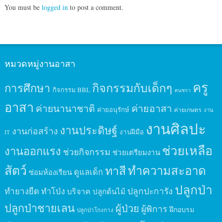
You must be
logged in
to post a comment.
หมวดหมู่งานอาสา
ครู
กิจกรรมกับเด็กๆ
การศึกษา
กิจกรรม BBL
คนชรา
อาสา
ค่ายนานาชาติ
ค่ายอาสา
ค่ายอนุรักษ์
ค่ายเกษตร
งาน
งานศิลปะ
งานประดิษฐ์
งานก่อสร้าง
งานฝีมือ
IT
ช่วยเหลือ
งานออกแรง
ช่วยกิจกรรม
ช่วยเตรียมงาน
สัตว์
ทาสี
ทำความสะอาด
ดูแลเด็ก
ซ่อมห้องเรียน
ปลูกป่า
ปลูกปะการัง
ทำยางยืด
ทำโป่ง
บริจาค
ปลูกต้นไม้
ปลูกป่าชายเลน
ผู้ป่วย
ผู้พิการ
ฝึกอบรม
ปลูกป่าโกงกาง