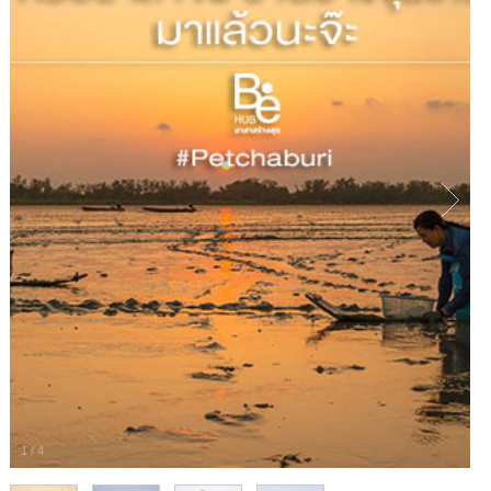
1
/
4