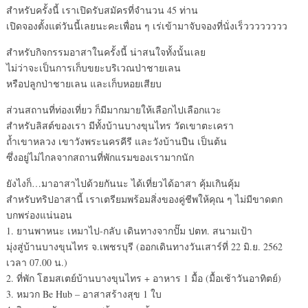
สำหรับครั้งนี้ เราเปิดรับสมัครที่จำนวน 45 ท่าน
เปิดจองตั้งแต่วันนี้เลยนะคะเพื่อน ๆ เร่เข้ามาจับจองที่นั่งเร็วววววววว
สำหรับกิจกรรมอาสาในครั้งนี้ น่าสนใจทั้งนั้นเลย
ไม่ว่าจะเป็นการเก็บขยะบริเวณป่าชายเลน
หรือปลูกป่าชายเลน และเก็บหอยเสียบ
ส่วนสถานที่ท่องเที่ยว ก็มีมากมายให้เลือกไปเลือกแวะ
สำหรับลิสต์ของเรา มีทั้งบ้านบางขุนไทร วัดเขาตะเครา
ถ้ำเขาหลวง เขาวังพระนครคีรี และวังบ้านปืน เป็นต้น
ซึ่งอยู่ไม่ไกลจากสถานที่พักแรมของเรามากนัก
ยังไงก็…มาอาสาไปด้วยกันนะ ได้เที่ยวได้อาสา คุ้มเกินคุ้ม
สำหรับทริปอาสานี้ เราเตรียมพร้อมสิ่งของคู่ชีพให้คุณ ๆ ไม่มีขาดตก
บกพร่องแน่นอน
1. ยานพาหนะ เหมาไป-กลับ เดินทางจากปั๊ม ปตท. สนามเป้า
มุ่งสู่บ้านบางขุนไทร จ.เพชรบุรี (ออกเดินทางวันเสาร์ที่ 22 มิ.ย. 2562
เวลา 07.00 น.)
2. ที่พัก โฮมสเตย์บ้านบางขุนไทร + อาหาร 1 มื้อ (มื้อเช้าวันอาทิตย์)
3. หมวก Be Hub – อาสาสร้างสุข 1 ใบ