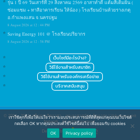
รุ่น 1 ปี 69 วันเสาร์ที่ 29 สิงหาคม 2569 อาสาทำดี แต้มสีเติมฝัน (
ซ่อมแซม + ทาสีอาคารเรียน ให้น้อง ) โรงเรียนบ้านห้วยรางเกตุ
อ.กำแพงแสน จ.นครปฐม
8 August 2026 at 12 : 44 PM
Saving Energy 101 @ โรงเรียนปริยากร
8 August 2026 at 12 : 58 PM
เว็บไซต์มีอะไรบ้าง?
วิธีใช้งานสำหรับสมาชิก
วิธีใช้งานสำหรับองค์กรเครือข่าย
บริจาคสนับสนุน
© 2004 - 2024
เครือข่ายจิตอาสา : งานอาสาสมัคร จิตอาสา | Volunteerspirit
เราใช้คุกกี้เพื่อให้แน่ใจว่าเรามอบประสบการณ์ที่ดีที่สุดแก่คุณบนเว็บไซต์
Network
. All rights reserved.
กดเลือก OK หากคุณประสงค์ใช้ไซต์นี้ต่อไป เพื่อยอมรับ cookies
Designed by
OK
Privacy policy