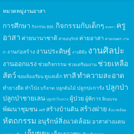
หมวดหมู่งานอาสา
ครู
กิจกรรมกับเด็กๆ
การศึกษา
กิจกรรม BBL
คนชรา
อาสา
ค่ายนานาชาติ
ค่ายอาสา
ค่ายอนุรักษ์
ค่ายเกษตร
งาน
งานศิลปะ
งานประดิษฐ์
งานก่อสร้าง
งานฝีมือ
IT
ช่วยเหลือ
งานออกแรง
ช่วยกิจกรรม
ช่วยเตรียมงาน
สัตว์
ทาสี
ทำความสะอาด
ดูแลเด็ก
ซ่อมห้องเรียน
ปลูกป่า
ปลูกปะการัง
ทำยางยืด
ทำโป่ง
บริจาค
ปลูกต้นไม้
ปลูกป่าชายเลน
ผู้ป่วย
ผู้พิการ
ฝึกอบรม
ปลูกป่าโกงกาง
สร้างฝาย
พัฒนาชุมชน
สร้างบ้านดิน
สิ่งแวดล้อม
สตรี
หัตถกรรม
อนุรักษ์สิ่งแวดล้อม
อาสาต่างแดน
เก็บขยะ
เด็กเยาวชน