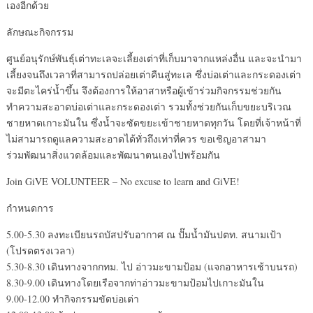
เองอีกด้วย
ลักษณะกิจกรรม
ศูนย์อนุรักษ์พันธ์ุเต่าทะเลจะเลี้ยงเต่าที่เก็บมาจากแหล่งอื่น และจะนำมา
เลี้ยงจนถึงเวลาที่สามารถปล่อยเต่าคืนสู่ทะเล ซึ่งบ่อเต่าและกระดองเต่า
จะมีตะไคร่น้ำขึ้น จึงต้องการให้อาสาหรือผู้เข้าร่วมกิจกรรมช่วยกัน
ทำความสะอาดบ่อเต่าและกระดองเต่า รวมทั้งช่วยกันเก็บขยะบริเวณ
ชายหาดเกาะมันใน ซึ่งน้ำจะซัดขยะเข้าชายหาดทุกวัน โดยที่เจ้าหน้าที่
ไม่สามารถดูแลความสะอาดได้ทั่วถึงเท่าที่ควร ขอเชิญอาสามา
ร่วมพัฒนาสิ่งแวดล้อมและพัฒนาตนเองไปพร้อมกัน
Join GiVE VOLUNTEER – No excuse to learn and GiVE!
กำหนดการ
5.00-5.30 ลงทะเบียนรถบัสปรับอากาศ ณ ปั๊มน้ำมันปตท. สนามเป้า
(โปรดตรงเวลา)
5.30-8.30 เดินทางจากกทม. ไป อ่าวมะขามป้อม (แจกอาหารเช้าบนรถ)
8.30-9.00 เดินทางโดยเรือจากท่าอ่าวมะขามป้อมไปเกาะมันใน
9.00-12.00 ทำกิจกรรมขัดบ่อเต่า