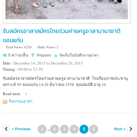
รับสมัครอาสาสมัครไทยร่วมค่ายครูอาสานานาชาติ
ขอนแก่น
Total Views: 4210
Daily Views: 2
0 ความเห็น
Pinpoint
จัดเก็บในบันทึกงานอาสา
Date :
December 14, 2015 to December 26, 2015
Timing :
00:00 to 23:59
Location
รับสมัครอาสาสมัครไทยร่วมค่ายครูอาสานานาชาติ โรงเรียนราชประชานุ
:
เคราะห์ 50 ขอนแก่น 14-26 ธันวาคม 2558 คุณสมบัติ อายุ 16
โรงเรียน
Read more
ราช
ประชา
กิจกรรมอาสา
นุ
เคราะห์
ขอนแก่น
« Previous
1
2
3
4
5
6
Next »
...