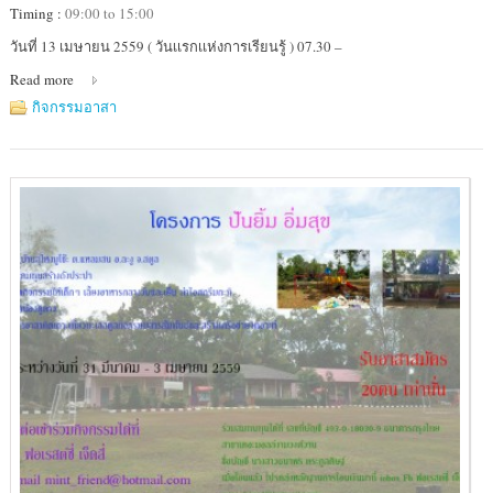
Timing :
09:00 to 15:00
Location
วันที่ 13 เมษายน 2559 ( วันเเรกเเห่งการเรียนรู้ ) 07.30 –
:
Read more
โรงเรียน
บ้าน
กิจกรรมอาสา
หาด
ยาว
ต.เกาะ
ลิบง
อ.กันตัง
จ.ตรัง