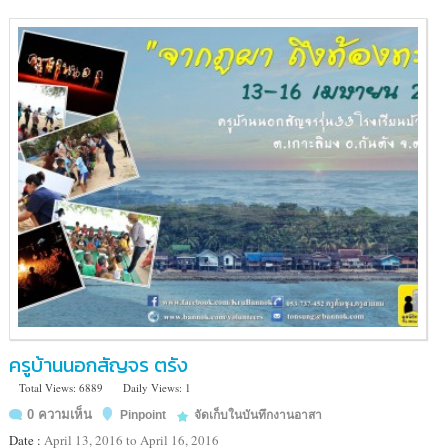
ชุมชน
ชาว
ไทย
ภูเขา
บ้าน
แม่
นา
วาง
ต.บ้านหลวง
อ.
แม่อาย
จ.
เชียงใหม่
ครูบ้านนอกสัญจร ตรัง
Total Views: 6889
Daily Views: 1
0 ความเห็น
Pinpoint
จัดเก็บในบันทึกงานอาสา
Date :
April 13, 2016 to April 16, 2016