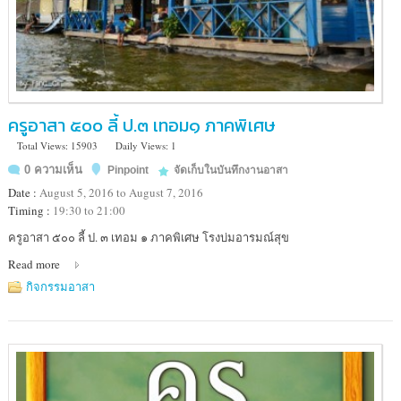
ครูอาสา ๕๐๐ ลี้ ป.๓ เทอม๑ ภาคพิเศษ
Total Views: 15903
Daily Views: 1
0 ความเห็น
Pinpoint
จัดเก็บในบันทึกงานอาสา
Date :
August 5, 2016 to August 7, 2016
Timing :
19:30 to 21:00
Location
ครูอาสา ๕๐๐ ลี้ ป. ๓ เทอม ๑ ภาคพิเศษ โรงบ่มอารมณ์สุข
:
Read more
โรงเรียน
บ้าน
กิจกรรมอาสา
ก้อ
จัดสรร
(สาขา
เรือน
แพ)
อำเภอ