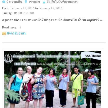
0 ความเห็น
Pinpoint
จัดเก็บในบันทึกงานอาสา
Date :
February 15, 2016 to February 15, 2016
Timing :
06:00 to 20:00
Location
ครูอาสา ปลายดอย ตามหาน้ำผึ้งป่าสุดขอบฟ้า เดินทางไป ค่ำ วัน พฤหัสฯ ที่ ๓
:
Read more
โรง
เรียน
กิจกรรมอาสา
อูม
ฮวม
อำเภอ
สามเงา
จังหวัด
ตาก
/
อำเภอ
อมก๋อย
,
อำเภอ
นันท
บุรี
จังหวัด
เชียงใหม่