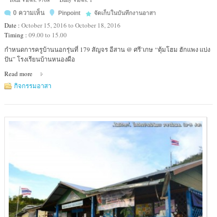
0 ความเห็น
Pinpoint
จัดเก็บในบันทึกงานอาสา
Date :
October 15, 2016 to October 18, 2016
Timing :
09.00 to 15.00
Location
กำหนดการครูบ้านนอกรุ่นที่ 179 สัญจร อีสาน @ ศรี’เกษ “ตุ้มโฮม ฮักแพง แบ่ง
:
ปัน” โรงเรียนบ้านหนองผือ
โรงเรียน
Read more
บ้าน
หน
กิจกรรมอาสา
อง
ผือ
ต.ห้วย
จันทร์
อ.ขุนหาญ
จ.ศรีสะเกษ