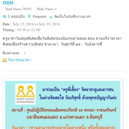
ดอย
Total Views: 70333
Daily Views: 1
1 คอมเม้น
Pinpoint
จัดเก็บในบันทึกงานอาสา
Date :
July 15, 2016 to July 19, 2016
Timing :
19:30 to 21:00
Location
ครูอาสาวันหยุดพิเศษเพื่อวันพิเศษของน้องๆปลายดอย ตอน ชวนบริจาคเวลา
:
พิเศษเพื่อสร้างความพิเศษ ช่วงเวลา : วันศุกร์ที่ ๑๕ – วันอังคารที่
หมู่บ้าน
Read more
แม่
เหว่
กิจกรรมอาสา
ย
อำเภอ
ท่าสองยาง
จังหวัด
ตาก