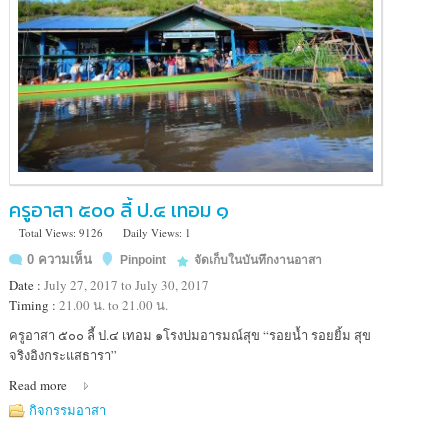
ครูอาสา ๕๐๐ ลี้ ป.๔ เทอม ๑
Total Views: 9126
Daily Views: 1
0 ความเห็น
Pinpoint
จัดเก็บในบันทึกงานอาสา
Date :
July 27, 2017 to July 30, 2017
Timing :
21.00 น. to 21.00 น.
Location
ครูอาสา ๕๐๐ ลี้ ป.๔ เทอม ๑โรงบ่มอารมณ์สุข “รอยน้ำ รอยยิ้ม สุข
:
จริงอิงกระแสธารา”
โรงเรียน
Read more
บ้าน
ก้อ
กิจกรรมอาสา
จัดสรร(ห้องเรียน