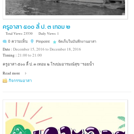
ครูอาสา ๕๐๐ ลี้ ป. ๓ เทอม ๒
Total Views: 23530
Daily Views: 1
0 ความเห็น
Pinpoint
จัดเก็บในบันทึกงานอาสา
Date :
December 15, 2016 to December 18, 2016
Timing :
21:00 to 21:00
Location
ครูอาสา ๕๐๐ ลี้ ป. ๓ เทอม ๒ โรงบ่มอารมณ์สุข “รอยน้ำ
:
Read more
โรงเรียน
บ้าน
กิจกรรมอาสา
ก้อ
จัดสรร
(สาขา
เรือน
แพ)
อำเภอ
ลี้
จังหวัด