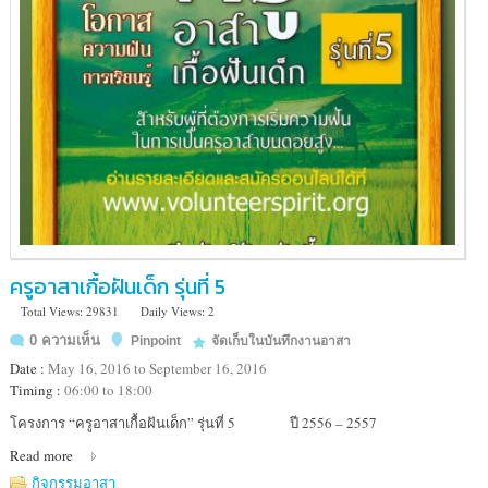
สตูล
บ้าน
สุ
ไห
งมู
โซ๊ะ
ครูอาสาเกื้อฝันเด็ก รุ่นที่ 5
Total Views: 29831
Daily Views: 2
0 ความเห็น
Pinpoint
จัดเก็บในบันทึกงานอาสา
Date :
May 16, 2016 to September 16, 2016
Timing :
06:00 to 18:00
Location
โครงการ “ครูอาสาเกื้อฝันเด็ก” รุ่นที่ 5 ปี 2556 – 2557
:
Read more
มูลนิธิ
เกื้อ
กิจกรรมอาสา