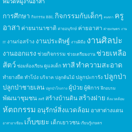
หมวดหมู่งานอาสา
ครู
กิจกรรมกับเด็กๆ
การศึกษา
กิจกรรม BBL
คนชรา
อาสา
ค่ายนานาชาติ
ค่ายอาสา
ค่ายอนุรักษ์
ค่ายเกษตร
งาน
งานศิลปะ
งานประดิษฐ์
งานก่อสร้าง
งานฝีมือ
IT
ช่วยเหลือ
งานออกแรง
ช่วยกิจกรรม
ช่วยเตรียมงาน
สัตว์
ทาสี
ทำความสะอาด
ดูแลเด็ก
ซ่อมห้องเรียน
ปลูกป่า
ปลูกปะการัง
ทำยางยืด
ทำโป่ง
บริจาค
ปลูกต้นไม้
ปลูกป่าชายเลน
ผู้ป่วย
ผู้พิการ
ฝึกอบรม
ปลูกป่าโกงกาง
สร้างฝาย
พัฒนาชุมชน
สร้างบ้านดิน
สิ่งแวดล้อม
สตรี
หัตถกรรม
อนุรักษ์สิ่งแวดล้อม
อาสาต่างแดน
เก็บขยะ
เด็กเยาวชน
เรียนรู้เกษตร
อาสาอาเซียน