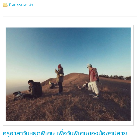
เกื้อ
กิจกรรมอาสา
ฝัน
เด็ก
จ.เชียงใหม่
ครูอาสาวันหยุดพิเศษ เพื่อวันพิเศษของน้องๆปลาย