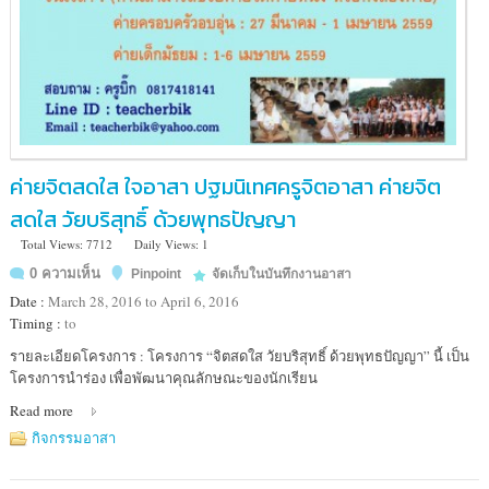
ค่ายจิตสดใส ใจอาสา ปฐมนิเทศครูจิตอาสา ค่ายจิต
สดใส วัยบริสุทธิ์ ด้วยพุทธปัญญา
Total Views: 7712
Daily Views: 1
0 ความเห็น
Pinpoint
จัดเก็บในบันทึกงานอาสา
Date :
March 28, 2016 to April 6, 2016
Timing :
to
Location
รายละเอียดโครงการ : โครงการ “จิตสดใส วัยบริสุทธิ์ ด้วยพุทธปัญญา” นี้ เป็น
:
โครงการนำร่อง เพื่อพัฒนาคุณลักษณะของนักเรียน
ศูนย์
Read more
ปฏิบัติ
ธรรม
กิจกรรมอาสา
เฉลิมพระเกียรติ
84