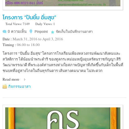
โครงการ “ปันยิ้ม อิ่มสุข”
Total Views: 7149
Daily Views: 1
0 ความเห็น
Pinpoint
จัดเก็บในบันทึกงานอาสา
Date :
March 31, 2016 to April 3, 2016
Timing :
06.00 to 18.00
Location
โครงการ “ปันยิ้ม อิ่มสุข”โครงการโรงเรียนเพียงหลวงกรมพัฒนาสังคมและ
:
สวัสดิการ ได้น้อมนำพระดำริ ของทูลกระหม่อมหญิงอุบลรัตนราชกัญญา สิริ
โรงเรียน
วัฒนาพรรณวดี ที่พระองค์ท่านทรงห่วงใยสภาพปัญหาที่เกิดขึ้นกับเด็กในพื้นที่
เพียง
ชนบทที่อยู่ห่างไกลในถิ่นทุรกันดาร เส้นทางคมนาคม ไม่สะดวก
หลวง
Read more
4
หมู่
กิจกรรมอาสา
๕
ตำบล
แหลม
สน
อำเภอ
ละงู
จังหวัด