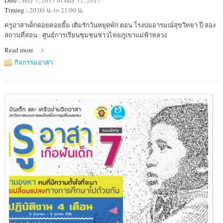
Date :
July 7, 2017 to July 11, 2017
Timing :
20.00 น. to 21.00 น.
Location
ครูอาสาเด็กดอยคอยยิ้ม เติมรักวันหยุดพัก ตอน โรงบ่มอารมณ์สุขวิทยา ปี สอง
:
สถานที่สอน : ศูนย์การเรียนชุมชนชาวไทยภูเขาแม่ฟ้าหลวง
ศูนย์
Read more
การ
เรียน
กิจกรรมอาสา
ชุมชน
ชาว
ไทย
ภูเขา
แม่
ฟ้า
หลวง
แม่
หละ
โพคี
ตำบล
แม่
หละ
อำเภอ
ท่าสองยาง
จังหวัด