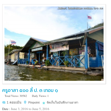
พรรษา
ราช
นครินทร์
(เขา
ดิน
หนอง
แสง)
อ.แก่ง
หาง
แมว
จ.จันทบุรี
ครูอาสา ๕๐๐ ลี้ ป. ๓ เทอม ๑
Total Views: 30582
Daily Views: 1
1 คอมเม้น
Pinpoint
จัดเก็บในบันทึกงานอาสา
Date :
June 3, 2016 to June 5, 2016