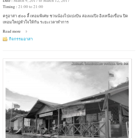
Date :
March 9, 2017 to March 12, 2017
Timing :
21:00 to 21:00
Location
ครูอาสา ๕๐๐ ลี้ เทอมพิเศษ ชวนน้องไปแบ่งปัน ล่องแม่ปิง อิงเหนือเขื่อน ปิด
:
เทอมใหญ่หัวใจให้กัน ระยะเวลาทำการ
โรงเรียน
Read more
บ้าน
ก้อ
กิจกรรมอาสา
จัดสรร
(สาขา
เรือน
แพ)
อำเภอ
ลี้
จังหวัด
ลำพูน