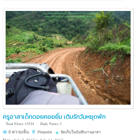
เรือน
แพ)
อำเภอ
ลี้
จังหวัด
ลำพูน
ครูอาสาเด็กดอยคอยยิ้ม เติมรักวันหยุดพัก
Total Views: 13524
Daily Views: 3
0 ความเห็น
Pinpoint
จัดเก็บในบันทึกงานอาสา