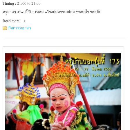
Timing :
21:00 to 21:00
Location
ครูอาสา ๕๐๐ ลี้ ปี ๓ เทอม ๑โรงบ่มอารมณ์สุข “รอยน้ำ รอยยิ้ม
:
Read more
โรงเรียน
บ้าน
กิจกรรมอาสา
ก้อ
จัดสรร
(สาขา
เรือน
แพ)
อำเภอ
ลี้
จังหวัด
ลำพูน