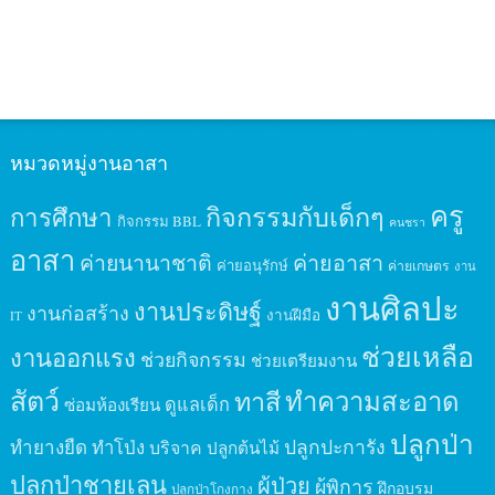
หมวดหมู่งานอาสา
ครู
กิจกรรมกับเด็กๆ
การศึกษา
กิจกรรม BBL
คนชรา
อาสา
ค่ายนานาชาติ
ค่ายอาสา
ค่ายอนุรักษ์
ค่ายเกษตร
งาน
งานศิลปะ
งานประดิษฐ์
งานก่อสร้าง
งานฝีมือ
IT
ช่วยเหลือ
งานออกแรง
ช่วยกิจกรรม
ช่วยเตรียมงาน
สัตว์
ทาสี
ทำความสะอาด
ดูแลเด็ก
ซ่อมห้องเรียน
ปลูกป่า
ปลูกปะการัง
ทำยางยืด
ทำโป่ง
บริจาค
ปลูกต้นไม้
ปลูกป่าชายเลน
ผู้ป่วย
ผู้พิการ
ฝึกอบรม
ปลูกป่าโกงกาง