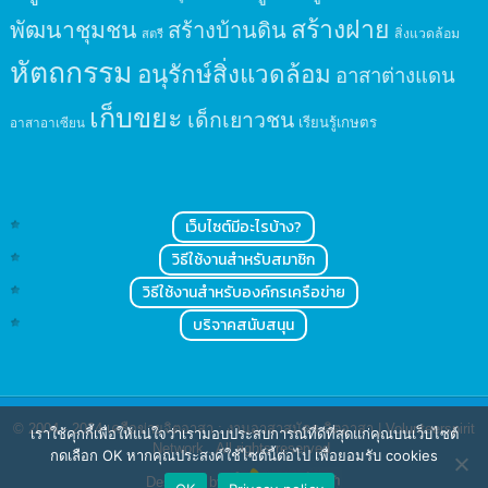
สร้างฝาย
พัฒนาชุมชน
สร้างบ้านดิน
สิ่งแวดล้อม
สตรี
หัตถกรรม
อนุรักษ์สิ่งแวดล้อม
อาสาต่างแดน
เก็บขยะ
เด็กเยาวชน
เรียนรู้เกษตร
อาสาอาเซียน
เว็บไซต์มีอะไรบ้าง?
วิธีใช้งานสำหรับสมาชิก
วิธีใช้งานสำหรับองค์กรเครือข่าย
บริจาคสนับสนุน
© 2004 - 2024
เครือข่ายจิตอาสา : งานอาสาสมัคร จิตอาสา | Volunteerspirit
เราใช้คุกกี้เพื่อให้แน่ใจว่าเรามอบประสบการณ์ที่ดีที่สุดแก่คุณบนเว็บไซต์
Network
. All rights reserved.
กดเลือก OK หากคุณประสงค์ใช้ไซต์นี้ต่อไป เพื่อยอมรับ cookies
Designed by