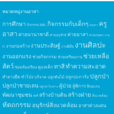
หมวดหมู่งานอาสา
ครู
กิจกรรมกับเด็กๆ
การศึกษา
กิจกรรม BBL
คนชรา
อาสา
ค่ายนานาชาติ
ค่ายอาสา
ค่ายอนุรักษ์
ค่ายเกษตร
งาน
งานศิลปะ
งานประดิษฐ์
งานก่อสร้าง
งานฝีมือ
IT
ช่วยเหลือ
งานออกแรง
ช่วยกิจกรรม
ช่วยเตรียมงาน
สัตว์
ทาสี
ทำความสะอาด
ดูแลเด็ก
ซ่อมห้องเรียน
ปลูกป่า
ปลูกปะการัง
ทำยางยืด
ทำโป่ง
บริจาค
ปลูกต้นไม้
ปลูกป่าชายเลน
ผู้ป่วย
ผู้พิการ
ฝึกอบรม
ปลูกป่าโกงกาง
สร้างฝาย
พัฒนาชุมชน
สร้างบ้านดิน
สิ่งแวดล้อม
สตรี
หัตถกรรม
อนุรักษ์สิ่งแวดล้อม
อาสาต่างแดน