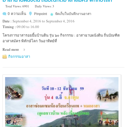
Total Views: 6901
Daily Views: 3
0 ความเห็น
Pinpoint
จัดเก็บในบันทึกงานอาสา
Date :
September 4, 2016 to September 4, 2016
Timing :
09.00 to 16.00
Location
โครงการอาสารอยยิ้มบ้านดิน รุ่น ๖๐ กิจกรรม : อาสาฉาบผนังดิน ถิ่นบัณฑิต
:
อาสาสมัคร พิทักษ์โลก วันอาทิตย์ที่
วิทยาลัย
Read more
พัฒน
ศาสตร์
กิจกรรมอาสา
ป๋วย
อึ๊ง
ภากร
(สำนัก
บัณฑิต
อาสา
สมัคร)
ม.ธรรมศาสตร์
รังสิต