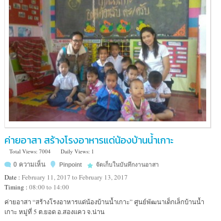
10200
ประเทศไทย
ค่ายอาสา สร้างโรงอาหารแด่น้องบ้านน้ำเกาะ
Total Views: 7004
Daily Views: 1
0 ความเห็น
Pinpoint
จัดเก็บในบันทึกงานอาสา
Date :
February 11, 2017 to February 13, 2017
Timing :
08:00 to 14:00
Location
ค่ายอาสา “สร้างโรงอาหารแด่น้องบ้านน้ำเกาะ” ศูนย์พัฒนาเด็กเล็กบ้านน้ำ
:
เกาะ หมู่ที่ 5 ต.ยอด อ.สองแคว จ.น่าน
อำเภอ