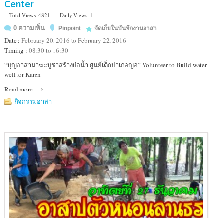
Center
Total Views: 4821
Daily Views: 1
0 ความเห็น
Pinpoint
จัดเก็บในบันทึกงานอาสา
Date :
February 20, 2016 to February 22, 2016
Timing :
08:30 to 16:30
Location
“บุญอาสามาฆะบูชาสร้างบ่อน้ำ ศูนย์เด็กปาเกอญอ” Volunteer to Build water
:
well for Karen
ศูนย์
Read more
เด็ก
และ
กิจกรรมอาสา
เยาวชน
ปา
เกอญอ
บ้าน
ป่า
เด็ง/
ห้วย
สัตว์
ใหญ่
อ.แก่ง
กระจาน
จ.เพชรบุรี