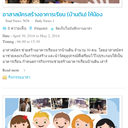
อาสาสมัครสร้างอาคารเรียน (บ้านดิน) ให้น้อง
Total Views: 7676
Daily Views: 1
0 ความเห็น
Pinpoint
จัดเก็บในบันทึกงานอาสา
Date :
April 30, 2016 to May 2, 2016
Timing :
06:00 to 15:30
Location
อาสาสมัคร ช่วยสร้างอาคารเรียนจากบ้านดิน จำนวน 30 คน โดยอาสาสมัคร
:
มาช่วยลงแรงในการก่อสร้าง และนำวัสดุอุปกรณ์ที่เตรียมไว้ไปประกอบให้เป็น
ศูนย์
อาคารเรียน กำหนดการกิจกรรมช่วยสร้างอาคารเรียนบ้านดิน เสาร์
การ
Read more
เรียน
ชุมชน
กิจกรรมอาสา
ศรี
สุ
วรรณ
สะ
เน
พ่อง
(วิถี
กะเหรี่ยง