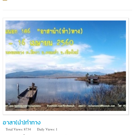
พระ
ปฏิมา
อาสา(นำ)ทำทาง
Total Views: 8734
Daily Views: 1