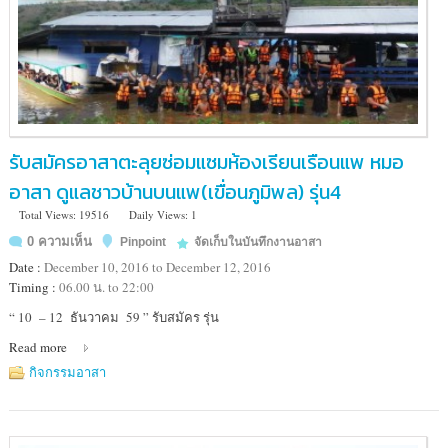
รับสมัครอาสาตะลุยซ่อมแซมห้องเรียนเรือนแพ หมอ
อาสา ดูแลชาวบ้านบนแพ(เขื่อนภูมิพล) รุ่น4
Total Views: 19516
Daily Views: 1
0 ความเห็น
Pinpoint
จัดเก็บในบันทึกงานอาสา
Date :
December 10, 2016 to December 12, 2016
Timing :
06.00 น. to 22:00
Location
“ 10 – 12 ธันวาคม 59 ” รับสมัคร รุ่น
:
Read more
โรงเรียน
เรือน
กิจกรรมอาสา
แพ