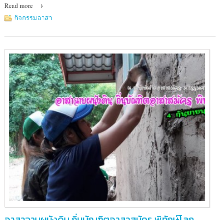
Read more
สอง
แคว
กิจกรรมอาสา
อาสาฉาบผนังดิน ถิ่นบัณฑิตอาสาสมัคร พิทักษ์โลก