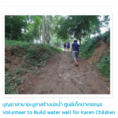
สง่า
ต.คำม่วง
อ.เขา
สวน
กวาง
จ.ขอนแก่น
บุญอาสามาฆะบูชาสร้างบ่อน้ำ ศูนย์เด็กปาเกอญอ
Volunteer to Build water well for Karen Children