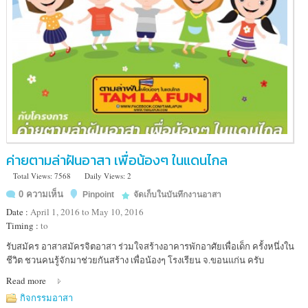
ทุ่งใหญ่
นเรศวร)
หมู่
1
ต.ไล่
โว่
อ.สังขละบุรี
จ.กาญจนบุรี
ค่ายตามล่าฝันอาสา เพื่อน้องๆ ในแดนไกล
Total Views: 7568
Daily Views: 2
0 ความเห็น
Pinpoint
จัดเก็บในบันทึกงานอาสา
Date :
April 1, 2016 to May 10, 2016
Timing :
to
Location
รับสมัคร อาสาสมัครจิตอาสา ร่วมใจสร้างอาคารพักอาศัยเพื่อเด็ก ครั้งหนึ่งใน
:
ชีวิต ชวนคนรู้จักมาช่วยกันสร้าง เพื่อน้องๆ โรงเรียน จ.ขอนแก่น ครับ
โรงเรียน
Read more
บ้าน
โนน
กิจกรรมอาสา