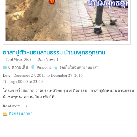
อาสาปูตัวหนอนลานธรรม นำชมพุทธอุทยาน
Total Views: 3639
Daily Views: 1
0 ความเห็น
Pinpoint
จัดเก็บในบันทึกงานอาสา
Date :
December 27, 2015 to December 27, 2015
Timing :
00:00 to 23:59
Location
โครงการใจสะอาด วาดประเทศไทย รุ่น ๕ กิจกรรม : อาสาปูตัวหนอนลานธรรม
:
นำชมพุทธอุทยาน วันอาทิตย์ที่
วัด
Read more
บวร
พุทธาวาส
กิจกรรมอาสา
ต.บางนา
อ.มหาราช
จ.พระนครศรีอยุธยา