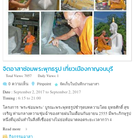
จิตอาสาซ่อมพระพุทธรูป เที่ยวเมืองกาญจนบุรี
Total Views: 7057
Daily Views: 1
0 ความเห็น
Pinpoint
จัดเก็บในบันทึกงานอาสา
Date :
September 2, 2017 to September 2, 2017
Timing :
6:15 to 21:00
Location
โครงการ ‘พระซ่อมพระ’ บูรณะพระพุทธรูปชำรุดบทความโดย ยุทธศักดิ์ สุข
:
เจริญ ท่ามกลางความชุ่มฉ่ำของสายฝนในเดือนกันยายน 2555 มีพระภิกษุรูป
โรง
หนึ่งที่มุ่งมั่นทำในสิ่งที่เชื่ออย่างไม่ย่อท้อมาตลอดระยะเวลากว่า 4
พยาบาล
Read more
รักษา
องค์
กิจกรรมอาสา