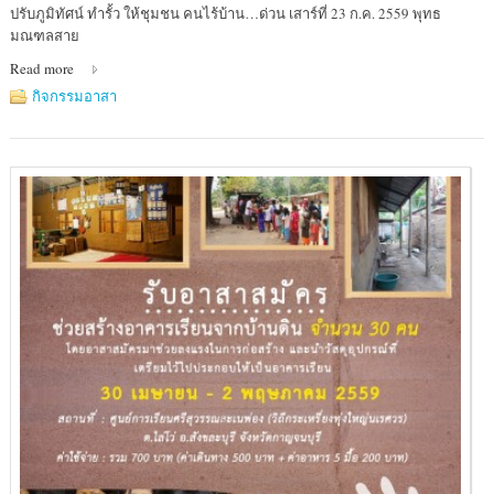
Location
ปรับภูมิทัศน์ ทำรั้ว ให้ชุมชน คนไร้บ้าน…ด่วน เสาร์ที่ 23 ก.ค. 2559 พุทธ
:
มณฑลสาย
พุทธ
Read more
มณฑล
สาย
กิจกรรมอาสา
2