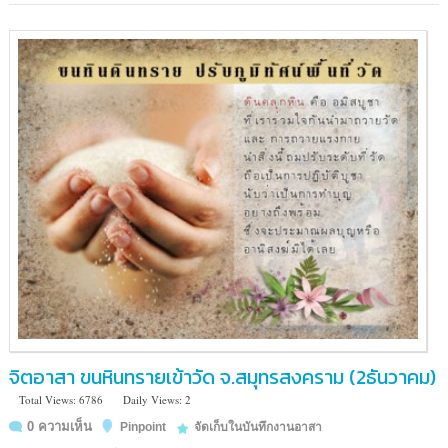
อ.เมือง
จ.พระนคร
ศรี
อยุธยา
จิตอาสา ขนหินทรายเข้าวัด จ.สมุทรสงคราม (2ธันวาคม)
Total Views: 6786
Daily Views: 2
0 ความเห็น
Pinpoint
จัดเก็บในบันทึกงานอาสา