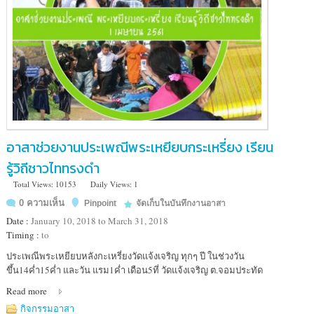
อาสาช่วยงานประเพณีพระเหยียบกระเหรี่ยง เรียน
รู้วิถีชาวไททรงดำ
Total Views: 10153
Daily Views: 1
0 ความเห็น
Pinpoint
จัดเก็บในบันทึกงานอาสา
Date :
January 10, 2018 to March 31, 2018
Timing :
to
Location
ประเพณีพระเหยียบหลังกะเหรี่ยงวัดแจ้งเจริญ ทุกๆ ปี ในช่วงวัน
:
ขึ้น14ค่ำ15ค่ำ และวัน แรม1ค่ำ เดือน5ที่ วัดแจ้งเจริญ ต.จอมประทัด
วัด
Read more
แจ้ง
เจริญ
กิจกรรมอาสา