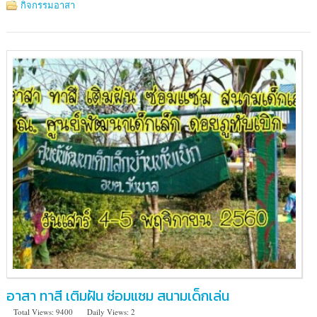
แสง
กิจกรรมอาสา
ธรรม
วนาราม
ตำบล
เก่า
กลอย
อำเภอ
นากลาง
จังหวัด
หนองบัวลำภู
อาสา ทาสี เติมฝัน ซ่อมแซม สนามเด็กเล่น
Total Views: 9400
Daily Views: 2