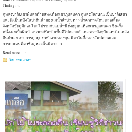
Timing :
to
Location
ภูหลงป่าดิบเขาผืนสุดท้ายแห่งเทือกเขาภูแลนคา ภูหลงมีลักษณะเป็นป่าดิบเขา
:
และยังเป็นหนึ่งในป่าต้นน้ำของแม่น้ำลำประทาว น้ำตกตาดโตน หล่อเลี้ยง
วัด
จังหวัดชัยภูมิก่อนไหลไปรวมกับแม่น้ำชี ตั้งอยู่บนเทือกเขาภูแลนคา ซึ่งครั้ง
ป่า
หนึ่งเคยเป็นผืนป่าขนาดมหึมากินพื้นที่ไปหลายอำเภอ ทว่าปัจจุบันแทบไม่เหลือ
มหา
ผืนป่าเลย จากการถูกบุกรุกทำลายของทุน มีมาในชื่อของสัมปทานและ
วัล
การเกษตร ที่มาชื่อภูหลงนั้นมีมาจาก
Read more
กิจกรรมอาสา