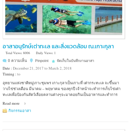
อาสาอนุรักษ์เต่าทะเล และสิ่งแวดล้อม ณ.เกาะกุลา
Total Views: 8006
Daily Views: 1
0 ความเห็น
Pinpoint
จัดเก็บในบันทึกงานอาสา
Date :
December 21, 2017 to March 2, 2018
Timing :
to
Location
อุทยานแห่งชาติหมู่เกาะชุมพร เกาะกุลาเป็นเกาะที่ เต่ากระทะเล จะขึ้นมา
:
วางไข่ช่วงเดือน มีนาคม – พฤษาคม ของทุกปี เจ้าหน้าจะทำการเก็บไข่เต่า
อุทยาน
ทะเลเพื่อป้องกันสัตว์เลือยคลานต่างๆจะมาคอยกินเป็นอาหารและทำการ
แห่ง
Read more
ชาติ
หมู่
กิจกรรมอาสา
เกาะ
ชุมพร