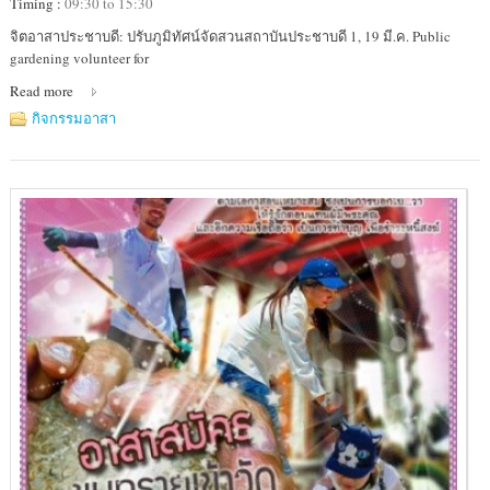
Timing :
09:30 to 15:30
Location
จิตอาสาประชาบดี: ปรับภูมิทัศน์จัดสวนสถาบันประชาบดี 1, 19 มี.ค. Public
:
gardening volunteer for
สถาบัน
Read more
ประชาบดี
คลอง
กิจกรรมอาสา
5
ถ.รังสิต-
นครนายก