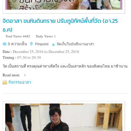
จิตอาสา ขนหินดินทราย ปรับภูมิทัศน์พื้นที่วัด (อา.25
ธ.ค)
Total Views: 6482
Daily Views: 1
0 ความเห็น
Pinpoint
จัดเก็บในบันทึกงานอาสา
Date :
December 25, 2016 to December 25, 2016
Timing :
07:30 to 20:30
Location
วัด เป็นสถานที่ ทรงคุณค่าทางจิตใจ และเป็นเสาหลัก ของสังคมไทย มาช้านาน
:
Read more
วัด
มณี
กิจกรรมอาสา
สรรค์
ต.ท่า
คา
อ.อัมพวา
จ.สมุทรสงคราม
และ
ตลาด
น้ำ