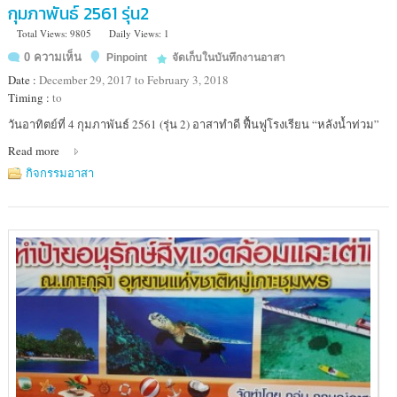
กุมภาพันธ์ 2561 รุ่น2
Total Views: 9805
Daily Views: 1
0 ความเห็น
Pinpoint
จัดเก็บในบันทึกงานอาสา
Date :
December 29, 2017 to February 3, 2018
Timing :
to
Location
วันอาทิตย์ที่ 4 กุมภาพันธ์ 2561 (รุ่น 2) อาสาทำดี ฟื้นฟูโรงเรียน “หลังน้ำท่วม”
:
Read more
โรงเรียน
วัดกลาง
กิจกรรมอาสา
(ปาก
กราน
สามัคคี)