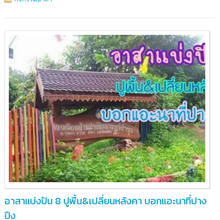
อาสาแบ่งปัน 8 ปูพื้น&เปลี่ยนหลังคา บอกแอะนาที่ปาง
ปึง