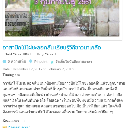
อาสาปักไม้ไผ่ชะลอคลื่น เรียนรู้วิถีชาวนาเกลือ
Total Views: 10871
Daily Views: 1
0 ความเห็น
Pinpoint
จัดเก็บในบันทึกงานอาสา
Date :
December 12, 2017 to February 2, 2018
Timing :
to
Location
การปักไม้ไผ่ชะลอคลื่น แนวป้องกันโดยการปักไม้ไผ่ชะลอคลื่นแล้วปลูกป่าชาย
:
เลนชนิดที่เหมาะสมสำหรับพื้นที่นั้นๆหลังแนวปักไม้ไผ่เป็นทางเลือกหนึ่ง ที่
โรงเรียน
ชุมชนชายฝั่งทะเลที่เป็นชาวบ้านแท้ๆนำมาใช้ และถ่ายทอดกันปากต่อปากถึง
นา
ผลสำเร็จในระดับที่น่าพอใจ โดยเฉพาะในระดับที่ชุมชนมีความสามารถตั้งแต่
เกลือ
การสร้าง ดูแล ซ่อมแซม ตลอดจนขยายออกไปเมื่อเห็นว่าได้ผลแล้ว ในครั้งนี้
ต้องการนำเสนอว่าแนวปักไม้ไผ่ชะลอคลื่นรวมกับการเสริมด้วยวิธีต่างๆ
Read more
กิจกรรมอาสา