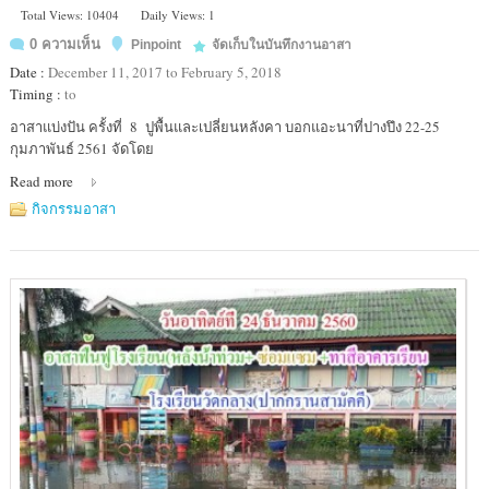
Total Views: 10404
Daily Views: 1
0 ความเห็น
Pinpoint
จัดเก็บในบันทึกงานอาสา
Date :
December 11, 2017 to February 5, 2018
Timing :
to
Location
อาสาแบ่งปัน ครั้งที่ 8 ปูพื้นและเปลี่ยนหลังคา บอกแอะนาที่ปางปึง 22-25
:
กุมภาพันธ์ 2561 จัดโดย
โรงเรียน
Read more
บ้าน
ปาง
กิจกรรมอาสา
ปึง
ราษฎร์
บำรุง
ตำบล
ทุ่ง
ยาว
อำเภอ
ปาย
จังหวัด
แม่ฮ่องสอน