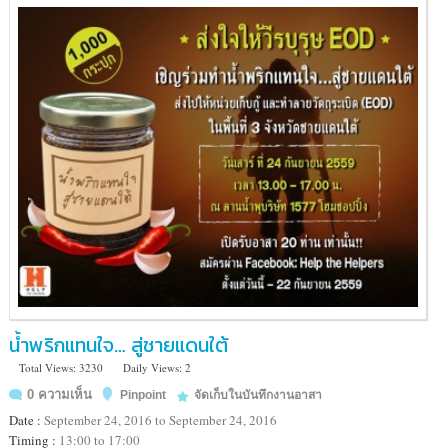
มณฑล
สาย
2
@
Homeless
Center,
Buddha
Monthon
2
น้ำพริกแทนใจ… สู่ชายแดนใต้
Total Views: 3230
Daily Views: 2
0 ความเห็น
Pinpoint
จัดเก็บในบันทึกงานอาสา
Date :
September 24, 2016 to September 24, 2016
Timing :
13:00 to 17:00