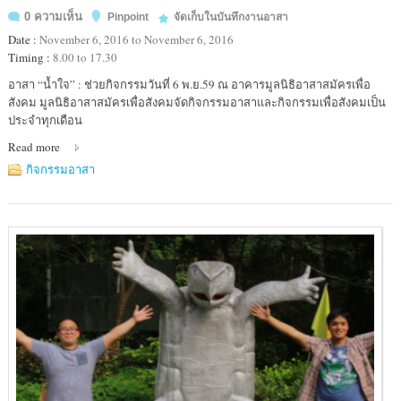
0 ความเห็น
Pinpoint
จัดเก็บในบันทึกงานอาสา
Date :
November 6, 2016 to November 6, 2016
Timing :
8.00 to 17.30
Location
อาสา “น้ำใจ” : ช่วยกิจกรรมวันที่ 6 พ.ย.59 ณ อาคารมูลนิธิอาสาสมัครเพื่อ
:
สังคม มูลนิธิอาสาสมัครเพื่อสังคมจัดกิจกรรมอาสาและกิจกรรมเพื่อสังคมเป็น
อาคาร
ประจำทุกเดือน
มูลนิธิ
Read more
อาสา
สมัคร
กิจกรรมอาสา
เพื่อ
สังคม
(มอส.)
Thai
Volunteer
Service
Building