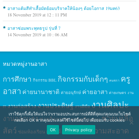
อาสาแต้มสีทำเสื้อมัดย้อมบริจาคให้น้องๆ ด้อยโอกาส 19มค63
18 November 2019 at 12 : 11 PM
อาสาซ่อมพระพุทธรูป รุ่นที่ 7
14 November 2019 at 10 : 06 AM
หมวดหมู่งานอาสา
ครู
กิจกรรมกับเด็กๆ
การศึกษา
กิจกรรม BBL
คนชรา
อาสา
ค่ายนานาชาติ
ค่ายอาสา
ค่ายอนุรักษ์
ค่ายเกษตร
งาน
งานศิลปะ
งานประดิษฐ์
งานก่อสร้าง
งานฝีมือ
IT
เราใช้คุกกี้เพื่อให้แน่ใจว่าเรามอบประสบการณ์ที่ดีที่สุดแก่คุณบนเว็บไซต์
ช่วยเหลือ
งานออกแรง
ช่วยกิจกรรม
ช่วยเตรียมงาน
กดเลือก OK หากคุณประสงค์ใช้ไซต์นี้ต่อไป เพื่อยอมรับ cookies
สัตว์
ทาสี
ทำความสะอาด
OK
Privacy policy
ดูแลเด็ก
ซ่อมห้องเรียน