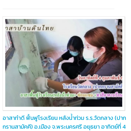
อาสาทำดี ฟื้นฟูโรงเรียน หลังน้ำท่วม ร.ร.วัดกลาง (ปาก
กรานสามัคคี) อ.เมือง จ.พระนครศรี อยุธยา อาทิตย์ที่ 4