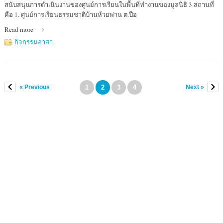
สำนักงาน
สนับสนุนการดำเนินงานของศูนย์การเรียนในพื้นที่ทำงานของมูลนิธิ 3 สถานที่
มูลนิธิ
คือ 1. ศูนย์การเรียนธรรมชาติบ้านห้วยพ่าน ต.ปือ
ส่ง
Read more
เสริม
พัฒนา
กิจกรรมอาสา
เด็ก
และ
เยาวชน
ที่
« Previous
1
2
3
4
Next »
ตั้ง
999
อา
คา
ร
เกษร
ชั้น
5
ห้อง
5B-
1
ถนน
เพลินจิต
แข