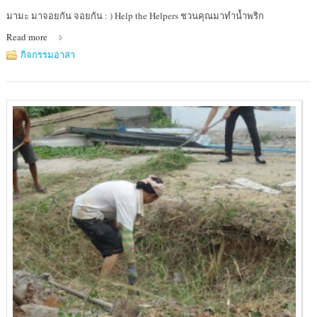
Location
มามะ มาจอยกัน จอยกัน : ) Help the Helpers ชวนคุณมาทำน้ำพริก
:
Read more
1577
Home
กิจกรรมอาสา
Shopping
เลข
ที่
1
ถนน
รามคำแหง
แขวง
หัวหมาก
เขต
บางกะปิ
กทม.