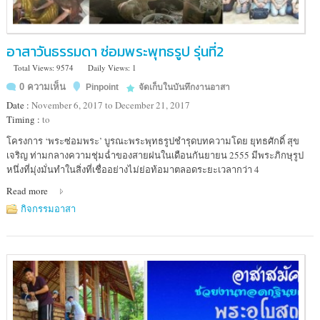
อาสาวันธรรมดา ซ่อมพระพุทธรูป รุ่นที่2
Total Views: 9574
Daily Views: 1
0 ความเห็น
Pinpoint
จัดเก็บในบันทึกงานอาสา
Date :
November 6, 2017 to December 21, 2017
Timing :
to
Location
โครงการ ‘พระซ่อมพระ’ บูรณะพระพุทธรูปชำรุดบทความโดย ยุทธศักดิ์ สุข
:
เจริญ ท่ามกลางความชุ่มฉ่ำของสายฝนในเดือนกันยายน 2555 มีพระภิกษุรูป
โรง
หนึ่งที่มุ่งมั่นทำในสิ่งที่เชื่ออย่างไม่ย่อท้อมาตลอดระยะเวลากว่า 4
พยาบาล
Read more
ซ่อม
พระ
กิจกรรมอาสา