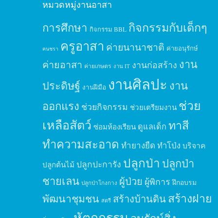
หมวดหมู่งานอาสา
กิจกรรมกับเด็กๆ
การศึกษา
กิจกรรม BBL
ครูอาสา
ค่ายนานาชาติ
ค่ายอนุรักษ์
คนชรา
งาน
ค่ายอาสา
งานก่อสร้าง
ค่ายเกษตร
งาน IT
งานศิลปะ
ประดิษฐ์
งาน
งานฝีมือ
ช่วย
ออกแรง
ช่วยกิจกรรม
ช่วยเตรียมงาน
เหลือสัตว์
ทาสี
ดูแลเด็ก
ซ่อมห้องเรียน
ทำความสะอาด
ทำยางยืด
ทำโป่ง
บริจาค
ปลูกป่า
ปลูกป่า
ปลูกปะการัง
ปลูกต้นไม้
ชายเลน
ผู้ป่วย
ผู้พิการ
ฝึกอบรม
ปลูกป่าโกงกาง
สร้างฝาย
พัฒนาชุมชน
สร้างบ้านดิน
สตรี
หัตถกรรม