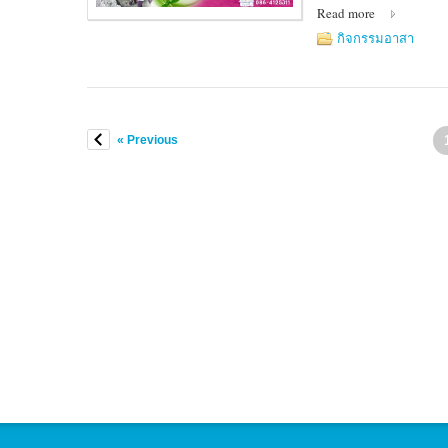
Read more
บวร
พุทธาวาส
กิจกรรมอาสา
100/3
หมู่
1
ต.บางนา
อ.มหาราช
« Previous
จ.พระนครศรีอยุธยา