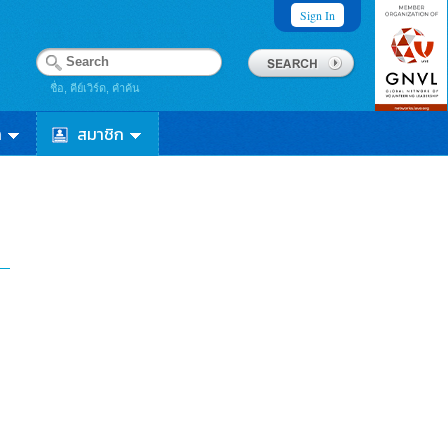
Sign In
ชื่อ, คีย์เวิร์ด, คำค้น
า
สมาชิก