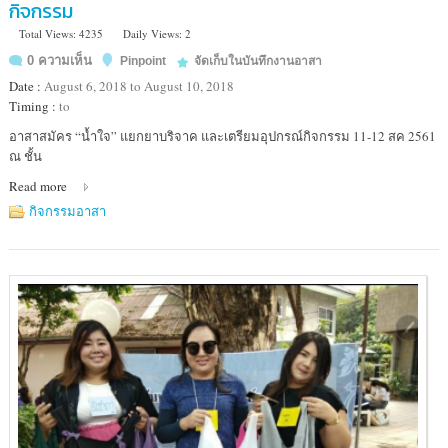
กิจกรรม
Total Views: 4235
Daily Views: 2
0 ความเห็น
Pinpoint
จัดเก็บในบันทึกงานอาสา
Date :
August 6, 2018 to August 10, 2018
Timing :
to
Location
อาสาสมัคร “น้ำใจ” แยกยาบริจาค และเตรียมอุปกรณ์กิจกรรม 11-12 สค 2561
:
ณ ชั้น
ชั้น
Read more
2
อาคาร
กิจกรรมอาสา
มูลนิธิ
อาสา
สมัคร
เพื่อ
สังคม