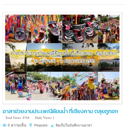
สี่
แยก
มหานาค
เขต
ดุสิต
กรุงเทพมหานคร
10300
ประเทศไทย
อาสาช่วยงานประเพณีผีขนน้ำ ที่เชียงคาน ตลุยภูทอก
Total Views: 4744
Daily Views: 1
0 ความเห็น
Pinpoint
จัดเก็บในบันทึกงานอาสา