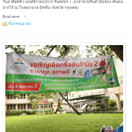
วันอาทิตย์ที่ 4 พฤศจิกายน2018 รับสมัคร 1 -อาสาขายสินค้ามือสอง เพื่อคน
:
ยากไร้ ณ โรงพยาบาล มิชชั่น (จังหวัด กรุงเทพ)
โรง
Read more
พยาบาล
มิชชั่น
กิจกรรมอาสา