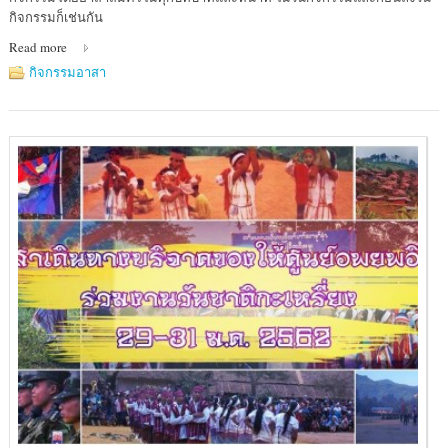
มูลนิธิ
กิจกรรมก็เช่นกัน
อาสา
Read more
สมัคร
เพื่อ
กิจกรรมอาสา
สังคม