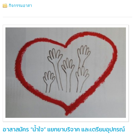
2561
กิจกรรมอาสา
ณ
ชั้น
2
อาคาร
มูลนิธิ
อาสา
สมัคร
เพื่อ
สังคม
อาสาสมัคร “น้ำใจ” แยกยาบริจาค และเตรียมอุปกรณ์