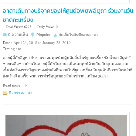
อาสาเดินทางบริจาคของให้ศูนย์อพยพอิตุถา ร่วมงานวัน
ชาติกะเหรี่ยง
Total Views: 6792
Daily Views: 2
0 ความเห็น
Pinpoint
จัดเก็บในบันทึกงานอาสา
Date :
April 21, 2018 to January 28, 2019
Timing :
to
Location
ค่ายผู้ลี้ภัยอิตูท่า กับงานระดมทุนช่วยผู้พลัดถิ่นในรัฐกะเหรี่ยง ซับน้ำตา อิตูท่า”
:
ช่วยเหลือชาวบ้านในค่ายผู้ลี้ภัยในฐานะเพื่อนมนุษย์ด้วยกัน กับมุมมองความ
อำเภอ
เห็นต่อเรื่องราวปัญหาของผู้พลัดถิ่นภายในรัฐกะเหรี่ยง ในยุคสันติภาพในพม่าที่
แม่
ยังสร้างไม่เสร็จ จากการทำข้อมูลของสำนักข่าวกะเหรี่ยง (Karen
เสรี
Read more
ยง
กิจกรรมอาสา