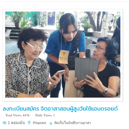
และ
ธรรมชาติ
ชั้น
4
อาคาร
มูลนิธิ
อาสา
สมัคร
เพื่อ
สังคม
ลงทะเบียนสมัคร จิตอาสาสอนผู้สูงวัยใช้แอนดรอยด์
Total Views: 4436
Daily Views: 1
1 คอมเม้น
Pinpoint
จัดเก็บในบันทึกงานอาสา