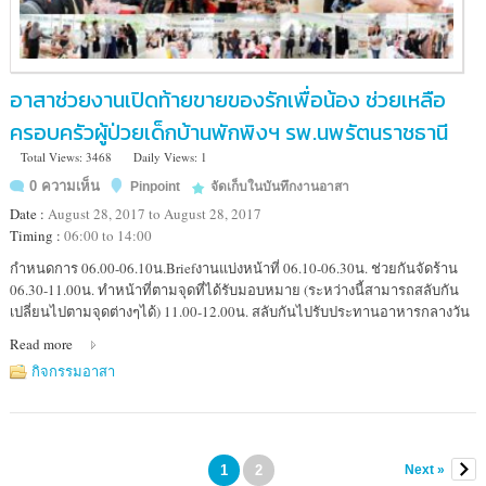
อาสาช่วยงานเปิดท้ายขายของรักเพื่อน้อง ช่วยเหลือ
ครอบครัวผู้ป่วยเด็กบ้านพักพิงฯ รพ.นพรัตนราชธานี
Total Views: 3468
Daily Views: 1
0 ความเห็น
Pinpoint
จัดเก็บในบันทึกงานอาสา
Date :
August 28, 2017 to August 28, 2017
Timing :
06:00 to 14:00
Location
กำหนดการ 06.00-06.10น.Briefงานแบ่งหน้าที่ 06.10-06.30น. ช่วยกันจัดร้าน
:
06.30-11.00น. ทำหน้าที่ตามจุดที่ได้รับมอบหมาย (ระหว่างนี้สามารถสลับกัน
ลาน
เปลี่ยนไปตามจุดต่างๆได้) 11.00-12.00น. สลับกันไปรับประทานอาหารกลางวัน
ธรรม
Read more
ของ
โรง
กิจกรรมอาสา
พยาบาล
นพ
รัตน
ราชธานี
1
2
Next »