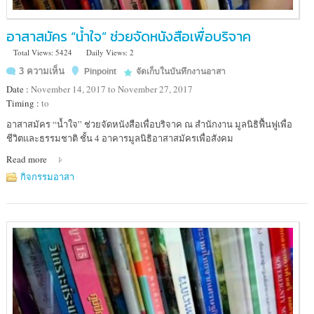
อาสาสมัคร “น้ำใจ” ช่วยจัดหนังสือเพื่อบริจาค
Total Views: 5424
Daily Views: 2
3 ความเห็น
Pinpoint
จัดเก็บในบันทึกงานอาสา
Date :
November 14, 2017 to November 27, 2017
Timing :
to
Location
อาสาสมัคร “น้ำใจ” ช่วยจัดหนังสือเพื่อบริจาค ณ สำนักงาน มูลนิธิฟื้นฟูเพื่อ
:
ชีวิตและธรรมชาติ ชั้น 4 อาคารมูลนิธิอาสาสมัครเพื่อสังคม
ชั้น
Read more
4
อาคาร
กิจกรรมอาสา
มูลนิธิ
อาสา
สมัคร
เพื่อ
สังคม
Thai
Volunteer
Service
ห้วยขวาง