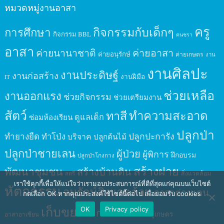
หมวดหมู่งานอาสา
ครู
กิจกรรมกับเด็กๆ
การศึกษา
กิจกรรม BBL
คนชรา
อาสา
ค่ายนานาชาติ
ค่ายอาสา
ค่ายอนุรักษ์
ค่ายเกษตร
งาน
งานศิลปะ
งานประดิษฐ์
งานก่อสร้าง
งานฝีมือ
IT
ช่วยเหลือ
งานออกแรง
ช่วยกิจกรรม
ช่วยเตรียมงาน
สัตว์
ทาสี
ทำความสะอาด
ดูแลเด็ก
ซ่อมห้องเรียน
ปลูกป่า
ปลูกปะการัง
ทำยางยืด
ทำโป่ง
บริจาค
ปลูกต้นไม้
ปลูกป่าชายเลน
ผู้ป่วย
ผู้พิการ
ฝึกอบรม
ปลูกป่าโกงกาง
สร้างฝาย
พัฒนาชุมชน
สร้างบ้านดิน
สิ่งแวดล้อม
สตรี
เราใช้คุกกี้เพื่อให้แน่ใจว่าเรามอบประสบการณ์ที่ดีที่สุดแก่คุณบนเว็บไซต์
หัตถกรรม
อนุรักษ์สิ่งแวดล้อม
อาสาต่างแดน
กดเลือก OK หากคุณประสงค์ใช้ไซต์นี้ต่อไป เพื่อยอมรับ cookies
เก็บขยะ
OK
Privacy policy
เด็กเยาวชน
เรียนรู้เกษตร
อาสาอาเซียน