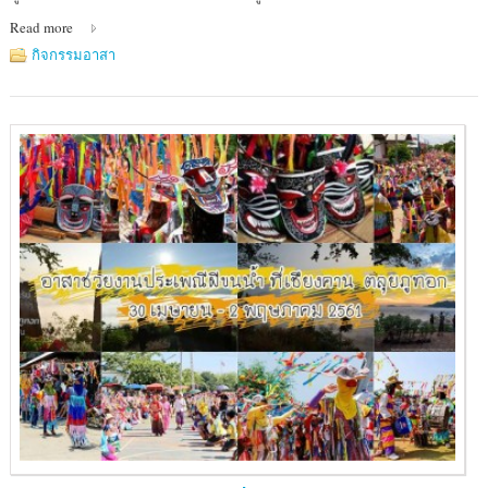
ชั้น
Read more
2
อาคาร
กิจกรรมอาสา
มูลนิธิ
อาสา
สมัคร
เพื่อ
สังคม