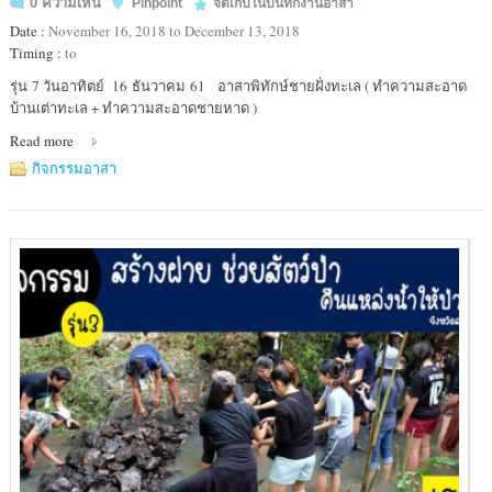
0 ความเห็น
Pinpoint
จัดเก็บในบันทึกงานอาสา
Date :
November 16, 2018 to December 13, 2018
Timing :
to
Location
รุ่น 7 วันอาทิตย์ 16 ธันวาคม 61 อาสาพิทักษ์ชายฝั่งทะเล ( ทำความสะอาด
:
บ้านเต่าทะเล + ทำความสะอาดชายหาด )
ศูนย์
Read more
อนุรักษ์
เต่า
กิจกรรมอาสา
ทะเล