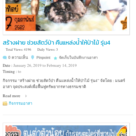
สร้างฝาย ช่วยสัตว์ป่า คืนแหล่งน้ำให้ป่าไม้ รุ่น4
Total Views: 4196
Daily Views: 3
0 ความเห็น
Pinpoint
จัดเก็บในบันทึกงานอาสา
Date :
January 26, 2019 to February 14, 2019
Timing :
to
Location
กิจกรรม “สร้างฝาย ช่วยสัตว์ป่า คืนแหล่งน้ำให้ป่าไม้ รุ่น4” จัดโดย : มนตร์
:
อาสา จุดประสงค์เพื่อฟื้นฟูทรัพยากรทางธรรมชาติ
เขต
Read more
ห้าม
ล่า
กิจกรรมอาสา
สัตว์
ป่า
แก่งคอย
สระบุรี