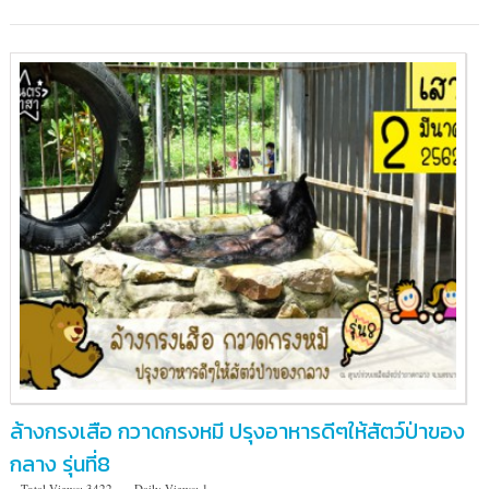
และ
สัตว์
ป่า
เขา
น้ำพุ
อ.ศรีสวัสดิ์
จ.กาญจนบุรี
ล้างกรงเสือ กวาดกรงหมี ปรุงอาหารดีๆให้สัตว์ป่าของ
กลาง รุ่นที่8
Total Views: 3422
Daily Views: 1