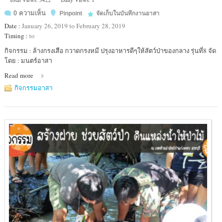
0 ความเห็น
Pinpoint
จัดเก็บในบันทึกงานอาสา
Date :
January 26, 2019 to February 28, 2019
Timing :
to
Location
กิจกรรม : ล้างกรงเสือ กวาดกรงหมี ปรุงอาหารดีๆให้สัตว์ป่าของกลาง รุ่นที่8 จัด
:
โดย : มนตร์อาสา
ศูนย์
Read more
ช่วย
เหลือ
กิจกรรมอาสา
สัตว์
ป่า
ภาค
กลาง