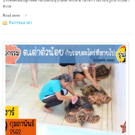
ศูนย์
ทะเล
อนุรักษ์
Read more
พันธุ์
เต่า
กิจกรรมอาสา
ทะเล
(เกาะ
มัน
ใน)