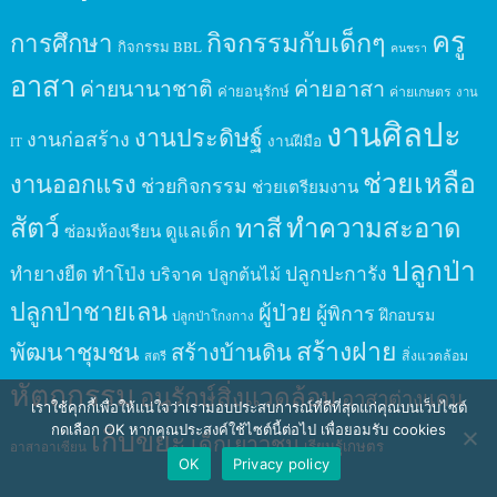
ครู
กิจกรรมกับเด็กๆ
การศึกษา
กิจกรรม BBL
คนชรา
อาสา
ค่ายนานาชาติ
ค่ายอาสา
ค่ายอนุรักษ์
ค่ายเกษตร
งาน
งานศิลปะ
งานประดิษฐ์
งานก่อสร้าง
งานฝีมือ
IT
ช่วยเหลือ
งานออกแรง
ช่วยกิจกรรม
ช่วยเตรียมงาน
สัตว์
ทาสี
ทำความสะอาด
ดูแลเด็ก
ซ่อมห้องเรียน
ปลูกป่า
ปลูกปะการัง
ทำยางยืด
ทำโป่ง
บริจาค
ปลูกต้นไม้
ปลูกป่าชายเลน
ผู้ป่วย
ผู้พิการ
ฝึกอบรม
ปลูกป่าโกงกาง
สร้างฝาย
พัฒนาชุมชน
สร้างบ้านดิน
สิ่งแวดล้อม
สตรี
หัตถกรรม
อนุรักษ์สิ่งแวดล้อม
อาสาต่างแดน
เราใช้คุกกี้เพื่อให้แน่ใจว่าเรามอบประสบการณ์ที่ดีที่สุดแก่คุณบนเว็บไซต์
กดเลือก OK หากคุณประสงค์ใช้ไซต์นี้ต่อไป เพื่อยอมรับ cookies
เก็บขยะ
เด็กเยาวชน
เรียนรู้เกษตร
อาสาอาเซียน
OK
Privacy policy