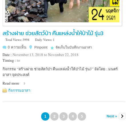
สร้างฝาย ช่วยสัตว์ป่า คืนแหล่งน้ำให้ป่าไม้ รุ่น3
Total Views: 3998
Daily Views: 1
0 ความเห็น
Pinpoint
จัดเก็บในบันทึกงานอาสา
Date :
November 13, 2018 to November 22, 2018
Timing :
to
Location
กิจกรรม “สร้างฝาย ช่วยสัตว์ป่า คืนแหล่งน้ำให้ป่าไม้ รุ่น3” จัดโดย : มนตร์
:
อาสา จุดประสงค์
เขต
Read more
ห้าม
ล่า
กิจกรรมอาสา
สัตว์
ป่า
แก่งคอย
สระบุรี
1
2
3
4
5
Next »