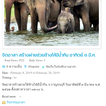
จิตอาสา สร้างฝายช่วยช้างให้มีน้ำกิน อาทิตย์ ๓ มี.ค.
Total Views: 5522
Daily Views: 3
0 ความเห็น
Pinpoint
จัดเก็บในบันทึกงานอาสา
Date :
February 8, 2019 to February 28, 2019
Timing :
to
Location
จิตอาสาสร้างฝายให้ช้างได้มีน้ำกิน จ.กาญจนบุรี วันอาทิตย์ที่ ๓ มีนาคม พ.ศ.
:
๒๕๖๒ ตั้งแต่เวลาเวลา ๐๗.๐๐ น.
ศูนย์
Read more
ศึกษา
ธรรมชาติ
กิจกรรมอาสา