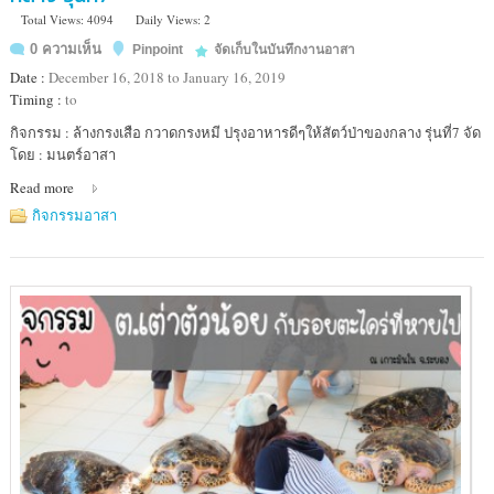
Total Views: 4094
Daily Views: 2
0 ความเห็น
Pinpoint
จัดเก็บในบันทึกงานอาสา
Date :
December 16, 2018 to January 16, 2019
Timing :
to
Location
กิจกรรม : ล้างกรงเสือ กวาดกรงหมี ปรุงอาหารดีๆให้สัตว์ป่าของกลาง รุ่นที่7 จัด
:
โดย : มนตร์อาสา
ศูนย์
Read more
ช่วย
เหลือ
กิจกรรมอาสา
สัตว์
ป่า
ภาค
กลาง