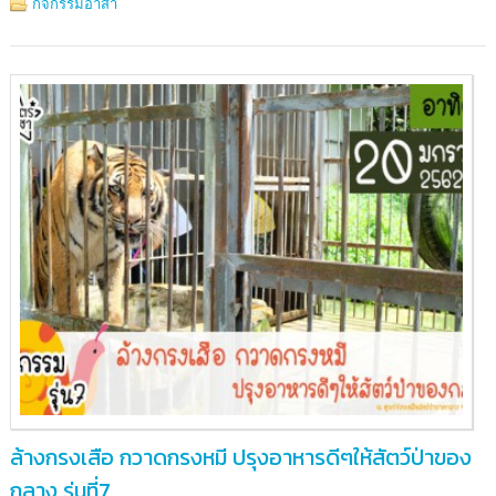
เหลือ
กิจกรรมอาสา
สัตว์
ป่า
ภาค
กลาง
ล้างกรงเสือ กวาดกรงหมี ปรุงอาหารดีๆให้สัตว์ป่าของ
กลาง รุ่นที่7