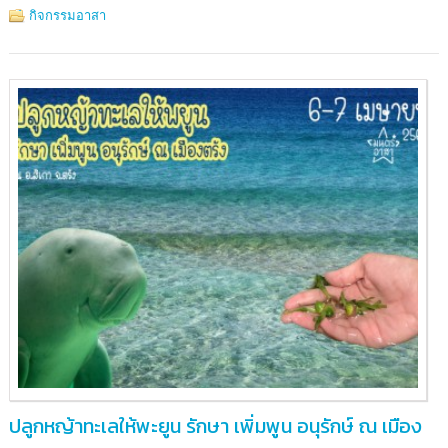
พันธุ์
กิจกรรมอาสา
เต่า
ทะเล
(เกาะ
มัน
ใน)
ปลูกหญ้าทะเลให้พะยูน รักษา เพิ่มพูน อนุรักษ์ ณ เมือง