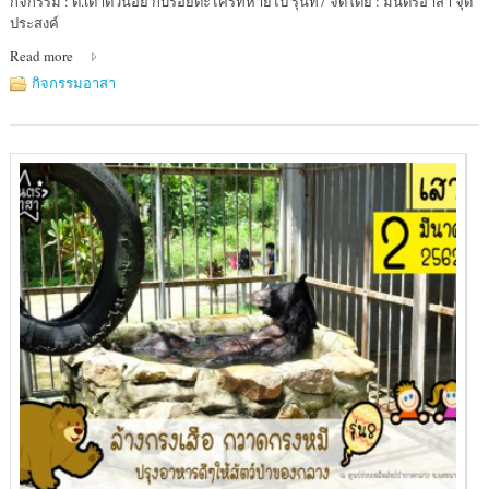
กิจกรรม : ต.เต่าตัวน้อย กับรอยตะไคร่ที่หายไป รุ่นที่7 จัดโดย : มนตร์อาสา จุด
:
ประสงค์
ศูนย์
Read more
อนุรักษ์
พันธุ์
กิจกรรมอาสา
เต่า
ทะเล
(เกาะ
มัน
ใน)