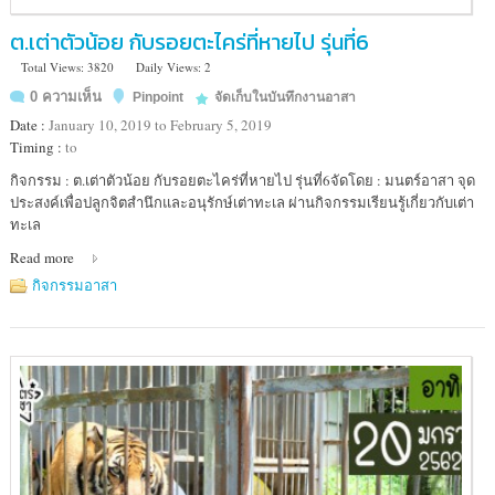
ต.เต่าตัวน้อย กับรอยตะไคร่ที่หายไป รุ่นที่6
Total Views: 3820
Daily Views: 2
0 ความเห็น
Pinpoint
จัดเก็บในบันทึกงานอาสา
Date :
January 10, 2019 to February 5, 2019
Timing :
to
Location
กิจกรรม : ต.เต่าตัวน้อย กับรอยตะไคร่ที่หายไป รุ่นที่6จัดโดย : มนตร์อาสา จุด
:
ประสงค์เพื่อปลูกจิตสำนึกและอนุรักษ์เต่าทะเล ผ่านกิจกรรมเรียนรู้เกี่ยวกับเต่า
ศูนย์
ทะเล
อนุรักษ์
Read more
พันธุ์
เต่า
กิจกรรมอาสา
ทะเล
(เกาะ
มัน
ใน)