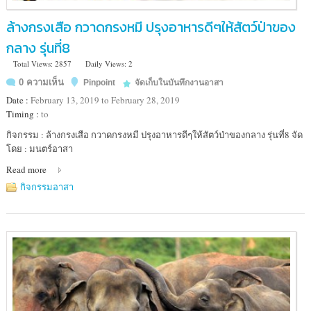
ล้างกรงเสือ กวาดกรงหมี ปรุงอาหารดีๆให้สัตว์ป่าของ
กลาง รุ่นที่8
Total Views: 2857
Daily Views: 2
0 ความเห็น
Pinpoint
จัดเก็บในบันทึกงานอาสา
Date :
February 13, 2019 to February 28, 2019
Timing :
to
Location
กิจกรรม : ล้างกรงเสือ กวาดกรงหมี ปรุงอาหารดีๆให้สัตว์ป่าของกลาง รุ่นที่8 จัด
:
โดย : มนตร์อาสา
ศูนย์
Read more
ช่วย
เหลือ
กิจกรรมอาสา
สัตว์
ป่า
ภาค
กลาง