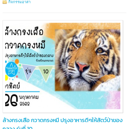
เพาะ
กิจกรรมอาสา
เลี้ยง
สัตว์
ป่า
บางละมุง
จังหวัด
ชลบุรี
ล้างกรงเสือ กวาดกรงหมี ปรุงอาหารดีๆให้สัตว์ป่าของ
กลาง รุ่นที่ 10