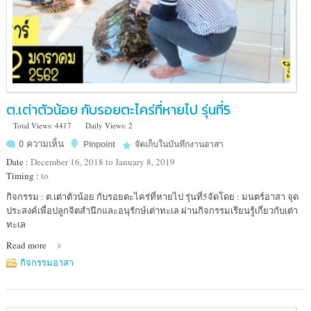
ต.เต่าตัวน้อย กับรอยตะไคร่ที่หายไป รุ่นที่5
Total Views: 4417
Daily Views: 2
0 ความเห็น
Pinpoint
จัดเก็บในบันทึกงานอาสา
Date :
December 16, 2018 to January 8, 2019
Timing :
to
Location
กิจกรรม : ต.เต่าตัวน้อย กับรอยตะไคร่ที่หายไป รุ่นที่5จัดโดย : มนตร์อาสา จุด
:
ประสงค์เพื่อปลูกจิตสำนึกและอนุรักษ์เต่าทะเล ผ่านกิจกรรมเรียนรู้เกี่ยวกับเต่า
ศูนย์
ทะเล
อนุรักษ์
Read more
พันธุ์
เต่า
กิจกรรมอาสา
ทะเล
(เกาะ
มัน