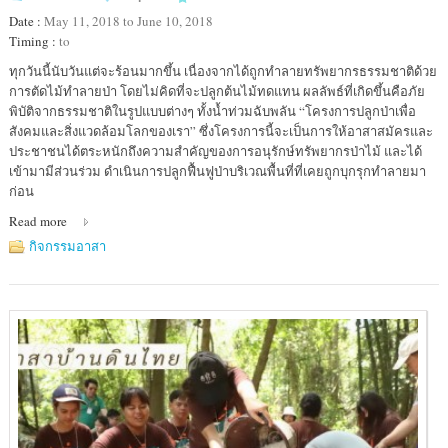
Date :
May 11, 2018 to June 10, 2018
Timing :
to
Location
ทุกวันนี้นับวันแต่จะร้อนมากขึ้น เนื่องจากได้ถูกทำลายทรัพยากรธรรมชาติด้วย
:
การตัดไม้ทำลายป่า โดยไม่คิดที่จะปลูกต้นไม้ทดแทน ผลลัพธ์ที่เกิดขึ้นคือภัย
อุทยาน
พิบัติจากธรรมชาติในรูปแบบต่างๆ ทั้งน้ำท่วมฉับพลัน “โครงการปลูกป่าเพื่อ
แห่ง
สังคมและสิ่งแวดล้อมโลกของเรา” ซึ่งโครงการนี้จะเป็นการให้อาสาสมัครและ
ชาติ
ประชาชนได้ตระหนักถึงความสำคัญของการอนุรักษ์ทรัพยากรป่าไม้ และได้
ปาง
เข้ามามีส่วนร่วม ดำเนินการปลูกฟื้นฟูป่าบริเวณพื้นที่ที่เคยถูกบุกรุกทำลายมา
สีดา
ก่อน
Read more
กิจกรรมอาสา