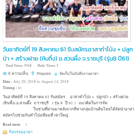
วันอาทิตย์ที่ 19 สิงหาคม 61 รับสมัครอาสาทำโป่ง + ปลูก
ป่า + สร้างฝาย (หินทิ้ง) อ.สวนผึ้ง จ.ราชบุรี (รุ่น8 ปี61)
Total Views: 5318
Daily Views: 3
0 ความเห็น
Pinpoint
จัดเก็บในบันทึกงานอาสา
Date :
July 20, 2018 to August 14, 2018
Timing :
to
Location
วันอาทิตย์ที่ 19 สิงหาคม 61 รับสมัคร อาสาทำโป่ง + ปลูกป่า + สร้างฝาย
:
(หินทิ้ง) อ.สวนผึ้ง จ.ราชบุรี ( รุ่น 8 ปี 61 ) แนวคิดในการจัด
หน่วย
ในช่วงที่ผ่านมาหลังจากที่ทางกลุ่มบ้านดินไทยได้จัดนำอาสา
พิทักษ์
สมัครไปช่วยกันทำโป่งเทียมที่ เขาใหญ่
ป่า
Read more
หนอง
ยาว
กิจกรรมอาสา