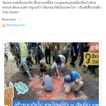
สีดา
วัตถุประสงค์เพื่อส่งเสริม พื้นป่าแห่งนี้มีความอุดมสมบูรณ์เต็มเปี่ยมไปด้วย
ธรรมชาติและองค์การยูเนสโก ได้ยกย่องให้เป็นมรดกโลก “เมืองผีเสื้อแห่งผืน
ป่าตะวันออก”
Read more
กิจกรรมอาสา