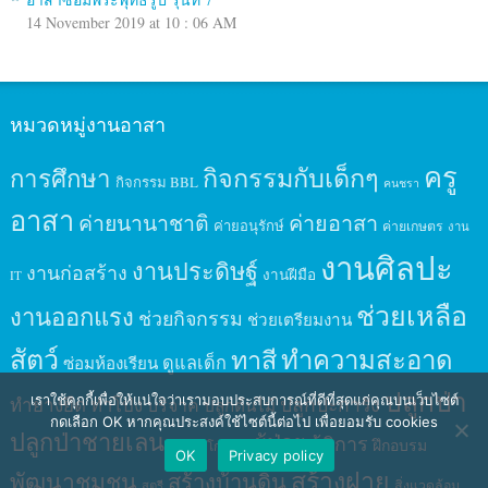
14 November 2019 at 10 : 06 AM
หมวดหมู่งานอาสา
ครู
กิจกรรมกับเด็กๆ
การศึกษา
กิจกรรม BBL
คนชรา
อาสา
ค่ายนานาชาติ
ค่ายอาสา
ค่ายอนุรักษ์
ค่ายเกษตร
งาน
งานศิลปะ
งานประดิษฐ์
งานก่อสร้าง
งานฝีมือ
IT
ช่วยเหลือ
งานออกแรง
ช่วยกิจกรรม
ช่วยเตรียมงาน
สัตว์
ทาสี
ทำความสะอาด
ดูแลเด็ก
ซ่อมห้องเรียน
ปลูกป่า
ปลูกปะการัง
เราใช้คุกกี้เพื่อให้แน่ใจว่าเรามอบประสบการณ์ที่ดีที่สุดแก่คุณบนเว็บไซต์
ทำยางยืด
ทำโป่ง
บริจาค
ปลูกต้นไม้
กดเลือก OK หากคุณประสงค์ใช้ไซต์นี้ต่อไป เพื่อยอมรับ cookies
ปลูกป่าชายเลน
ผู้ป่วย
ผู้พิการ
ฝึกอบรม
ปลูกป่าโกงกาง
OK
Privacy policy
สร้างฝาย
พัฒนาชุมชน
สร้างบ้านดิน
สิ่งแวดล้อม
สตรี