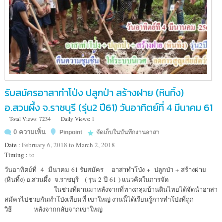
รับสมัครอาสาทำโป่ง ปลูกป่า สร้างฝาย (หินทิ้ง)
อ.สวนผึ้ง จ.ราชบุรี (รุ่น2 ปี61) วันอาทิตย์ที่ 4 มีนาคม 61
Total Views: 7234
Daily Views: 1
0 ความเห็น
Pinpoint
จัดเก็บในบันทึกงานอาสา
Date :
February 6, 2018 to March 2, 2018
Timing :
to
Location
วันอาทิตย์ที่ 4 มีนาคม 61 รับสมัคร อาสาทำโป่ง + ปลูกป่า + สร้างฝาย
:
(หินทิ้ง) อ.สวนผึ้ง จ.ราชบุรี ( รุ่น 2 ปี 61 ) แนวคิดในการจัด
เขต
ในช่วงที่ผ่านมาหลังจากที่ทางกลุ่มบ้านดินไทยได้จัดนำอาสา
รักษา
สมัครไปช่วยกันทำโป่งเทียมที่ เขาใหญ่ งานนี้ได้เรียนรู้การทำโป่งที่ถูก
พันธ์
วิธี หลังจากกลับจากเขาใหญ่
สัตว์