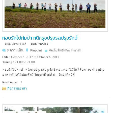
หอบรักไปห่มป่า หนีกรุงปรุงรสปรุงรักษ์
Total Views: 5855
Daily Views: 2
0 ความเห็น
Pinpoint
จัดเก็บในบันทึกงานอาสา
Date :
October 6, 2017 to October 8, 2017
Timing :
21.00 to 21.00
Location
หอบรักไปห่มป่า หนีกรุงปรุงรสปรุงรักษ์ ตอน ดอกไม้ในที่ลับตา เชฟกรุงปรุง
:
อาหารรักษ์ให้น้องสัตว์ วันศุกร์ที่ ๖(ค่ำ) – วันอาทิตย์ที่
ณ
Read more
เขต
รักษา
กิจกรรมอาสา
พันธุ์
สัตว์
ป่า
ภูเขียว-