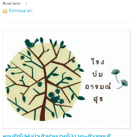
Read more
รักษา
พันธุ์
กิจกรรมอาสา
สัตว์
ป่า
เขา
สอยดาว
จันทบุรี
หอบรักไปห่มป่าเช้าฝายบ่ายโป่ง ชอ-ช้างกุยบุรี