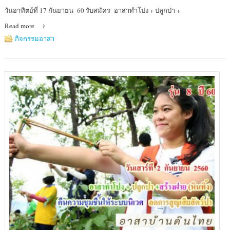
Location
วันอาทิตย์ที่ 17 กันยายน 60 รับสมัคร อาสาทำโป่ง + ปลูกป่า +
:
Read more
เขต
รักษา
กิจกรรมอาสา
พันธ์
สัตว์
ป่า
แม่น้ำ
ภาชี