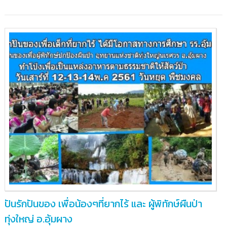
สัตว์
ป่า
แม่น้ำ
ภาชี
ปันรักปันของ เพื่อน้องๆที่ยากไร้ และ ผู้พิทักษ์ผืนป่า
ทุ่งใหญ่ อ.อุ้มผาง