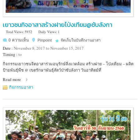
เยาวชนกิจอาสาสร้างฝายโป่งเทียม@ซับลังกา
Total Views: 5932
Daily Views: 1
0 ความเห็น
Pinpoint
จัดเก็บในบันทึกงานอาสา
Date :
November 8, 2017 to November 15, 2017
Timing :
to
Location
กิจกรรมเยาวชนจิตอาสาร่วมอนุรักษ์สิ่งแวดล้อม สร้างฝาย – โป่งเทียม – ผลิต
:
ป้ายพันธุ์พืช @ เขตรักษาพันธุ์สัตว์ป่าซับลังกา วันอาทิตย์ที่
เขต
Read more
รักษา
พันธุ์
กิจกรรมอาสา
สัตว์
ป่า
ซับ
ลังกา