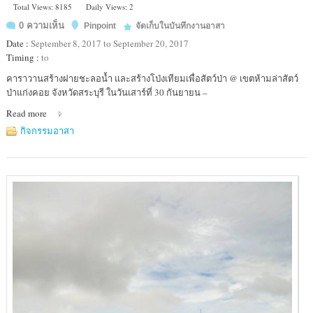
Total Views: 8185
Daily Views: 2
0 ความเห็น
Pinpoint
จัดเก็บในบันทึกงานอาสา
Date :
September 8, 2017 to September 20, 2017
Timing :
to
Location
คาราวานสร้างฝายชะลอน้ำ และสร้างโป่งเทียมเพื่อสัตว์ป่า @ เขตห้ามล่าสัตว์
:
ป่าแก่งคอย จังหวัดสระบุรี ในวันเสาร์ที่ 30 กันยายน –
เขต
Read more
ห้าม
ล่า
กิจกรรมอาสา
สัตว์
ป่า
แก่งคอย
สระบุรี