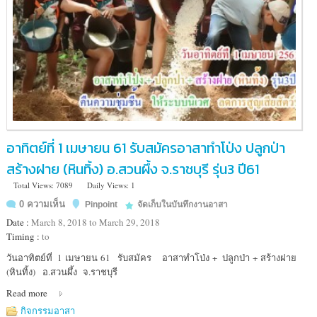
อาทิตย์ที่ 1 เมษายน 61 รับสมัครอาสาทำโป่ง ปลูกป่า
สร้างฝาย (หินทิ้ง) อ.สวนผึ้ง จ.ราชบุรี รุ่น3 ปี61
Total Views: 7089
Daily Views: 1
0 ความเห็น
Pinpoint
จัดเก็บในบันทึกงานอาสา
Date :
March 8, 2018 to March 29, 2018
Timing :
to
Location
วันอาทิตย์ที่ 1 เมษายน 61 รับสมัคร อาสาทำโป่ง + ปลูกป่า + สร้างฝาย
:
(หินทิ้ง) อ.สวนผึ้ง จ.ราชบุรี
เขต
Read more
รักษา
พันธ์
กิจกรรมอาสา