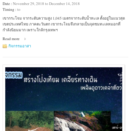
Date :
November 29, 2018 to December 14, 2018
Timing :
to
Location
เขากระโจม จากระดับความสูง 1,045 เมตรจากระดับน้ำทะเล ตั้งอยู่ในแนวสุด
:
เขตประเทศไทย ภาคตะวันตก เขากระโจมจึงกลายเป็นจุดชมทะเลหมอกที่
เขา
กำลังนิยมมาก เพราะใกล้กรุงเทพฯ
กระโจม
Read more
กิจกรรมอาสา