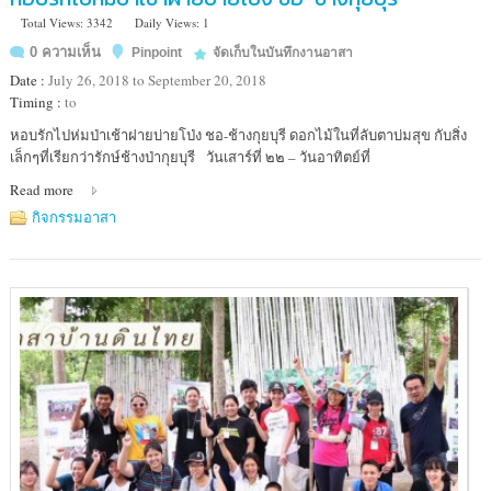
Total Views: 3342
Daily Views: 1
0 ความเห็น
Pinpoint
จัดเก็บในบันทึกงานอาสา
Date :
July 26, 2018 to September 20, 2018
Timing :
to
Location
หอบรักไปห่มป่าเช้าฝายบ่ายโป่ง ชอ-ช้างกุยบุรี ดอกไม้ในที่ลับตาบ่มสุข กับสิ่ง
:
เล็กๆที่เรียกว่ารักษ์ช้างป่ากุยบุรี วันเสาร์ที่ ๒๒ – วันอาทิตย์ที่
อุทยาน
Read more
แห่ง
ชาติ
กิจกรรมอาสา
กุยบุรี
อำเภอ
กุยบุรี
จังหวัด
ประจวบคีรีขันธ์