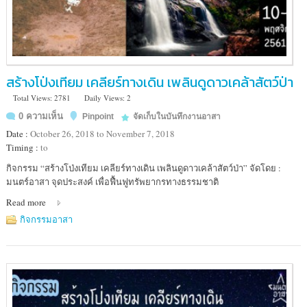
สร้างโป่งเทียม เคลียร์ทางเดิน เพลินดูดาวเคล้าสัตว์ป่า
Total Views: 2781
Daily Views: 2
0 ความเห็น
Pinpoint
จัดเก็บในบันทึกงานอาสา
Date :
October 26, 2018 to November 7, 2018
Timing :
to
Location
กิจกรรม “สร้างโป่งเทียม เคลียร์ทางเดิน เพลินดูดาวเคล้าสัตว์ป่า” จัดโดย :
:
มนตร์อาสา จุดประสงค์ เพื่อฟื้นฟูทรัพยากรทางธรรมชาติ
เขต
Read more
รักษา
พันธุ์
กิจกรรมอาสา
สัตว์
ป่า
เขา
สอยดาว
จันทบุรี