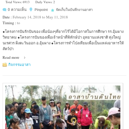
Total Views: 6913
Daily Views: 2
0 ความเห็น
Pinpoint
จัดเก็บในบันทึกงานอาสา
Date :
February 14, 2018 to May 11, 2018
Timing :
to
Location
●โครงการปันรักปันของ เพื่อน้องๆที่ยากไร้ได้มีโอกาสในการศึกษา รร.อุ้มผาง
:
วิทยาคม ●โครงการปันของเพื่อเจ้าหน้าที่พิทักษ์ป่า อุทยานแห่งชาติ ทุ่งใหญ่
โรงเรียน
นเรศวร ฝั่งตะวันออก อ.อุ้มผาง ●โครงการทำโป่งเทียมเพื่อเป็นแหล่งอาหารให้
อุ้มผาง
สัตว์ป่า
วิทยา
Read more
กิจกรรมอาสา