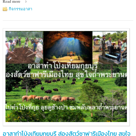
Read more
ป่า
แม่น้ำ
กิจกรรมอาสา
ภาชี
อาสาทำโป่งเทียมกุยบุรี ส่องสัตว์ซาฟารีเมืองไทย สุขใจ