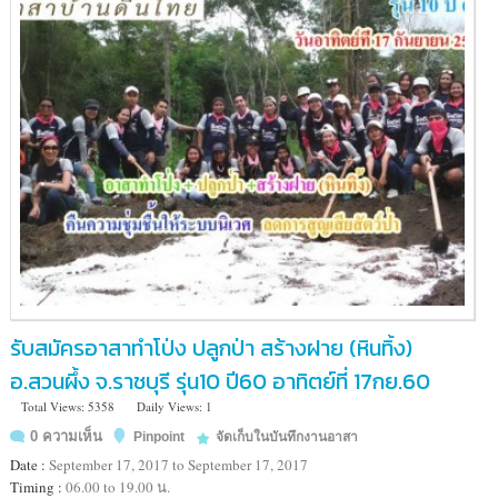
ทุ่ง
กะ
มัง
อำเภอ
เกษตรสมบูรณ์
จังหวัด
ชัยภูมิ
รับสมัครอาสาทำโป่ง ปลูกป่า สร้างฝาย (หินทิ้ง)
อ.สวนผึ้ง จ.ราชบุรี รุ่น10 ปี60 อาทิตย์ที่ 17กย.60
Total Views: 5358
Daily Views: 1
0 ความเห็น
Pinpoint
จัดเก็บในบันทึกงานอาสา
Date :
September 17, 2017 to September 17, 2017
Timing :
06.00 to 19.00 น.