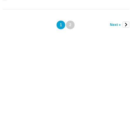
สัตว์
ป่า
แม่น้ำ
ภาชี
1
2
Next »