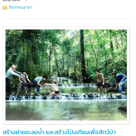
รักษา
พันธ์
กิจกรรมอาสา
สัตว์
ป่า
แม่น้ำ
ภาชี
สร้างฝายชะลอน้ำ และสร้างโป่งเทียมเพื่อสัตว์ป่า