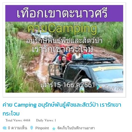
ป่า
แม่น้ำ
ภาชี
จังหวัด
ราชบุรี
ค่าย Camping อนุรักษ์พันธู์พืชและสัตว์ป่า เรารักเขา
กระโจม
Total Views: 4468
Daily Views: 1
0 ความเห็น
Pinpoint
จัดเก็บในบันทึกงานอาสา