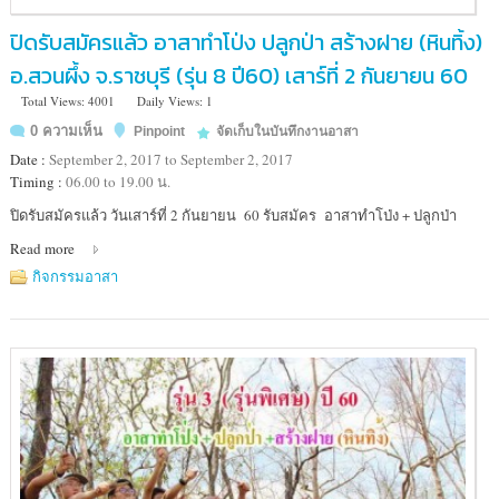
ปิดรับสมัครแล้ว อาสาทำโป่ง ปลูกป่า สร้างฝาย (หินทิ้ง)
อ.สวนผึ้ง จ.ราชบุรี (รุ่น 8 ปี60) เสาร์ที่ 2 กันยายน 60
Total Views: 4001
Daily Views: 1
0 ความเห็น
Pinpoint
จัดเก็บในบันทึกงานอาสา
Date :
September 2, 2017 to September 2, 2017
Timing :
06.00 to 19.00 น.
Location
ปิดรับสมัครแล้ว วันเสาร์ที่ 2 กันยายน 60 รับสมัคร อาสาทำโป่ง + ปลูกป่า
:
Read more
เขต
รักษา
กิจกรรมอาสา
พันธ์
สัตว์
ป่า
แม่น้ำ
ภาชี