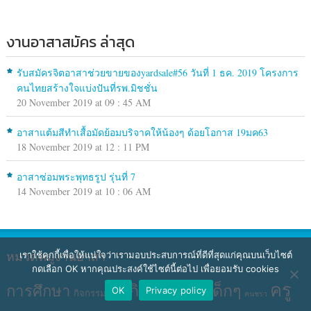
งานอาสาสมัคร ล่าสุด
รับสมัครจิตอาสาช่วยขายของyardsale#56 วันที่ 1 ธค. 2019 โครงการ
คนไทยสร้างใจแบ่งปันที่รพ.มิชชั่น
20 November 2019 at 09 : 45 AM
อาสาแต้มสีทำเสื้อมัดย้อมบริจาคให้น้องๆ ด้อยโอกาส 19มค63
18 November 2019 at 12 : 11 PM
อาสาซ่อมพระพุทธรูป รุ่นที่ 7
14 November 2019 at 10 : 06 AM
หมวดหมู่งานอาสา
เราใช้คุกกี้เพื่อให้แน่ใจว่าเรามอบประสบการณ์ที่ดีที่สุดแก่คุณบนเว็บไซต์
กดเลือก OK หากคุณประสงค์ใช้ไซต์นี้ต่อไป เพื่อยอมรับ cookies
ครู
กิจกรรมกับเด็กๆ
การศึกษา
OK
Privacy policy
กิจกรรม BBL
คนชรา