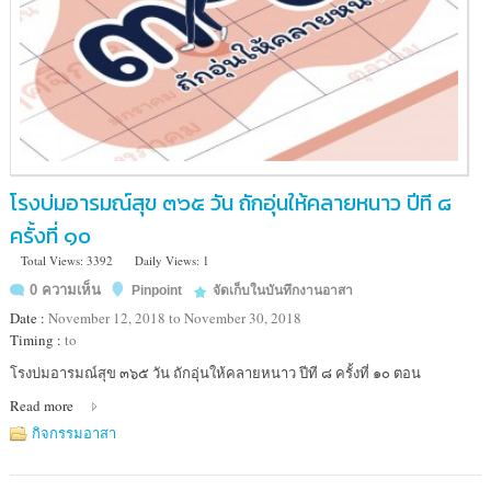
โรงบ่มอารมณ์สุข ๓๖๕ วัน ถักอุ่นให้คลายหนาว ปีที ๘
ครั้งที่ ๑๐
Total Views: 3392
Daily Views: 1
0 ความเห็น
Pinpoint
จัดเก็บในบันทึกงานอาสา
Date :
November 12, 2018 to November 30, 2018
Timing :
to
Location
โรงบ่มอารมณ์สุข ๓๖๕ วัน ถักอุ่นให้คลายหนาว ปีที ๘ ครั้งที่ ๑๐ ตอน
:
Read more
ศูนย์การค้า
ยู
กิจกรรมอาสา
เนี่ยน
มอลล์