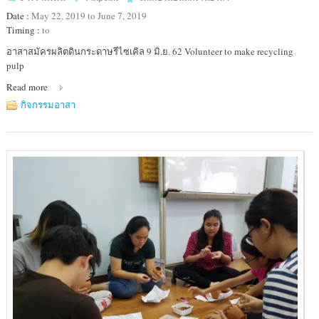
Date :
May 22, 2019 to June 7, 2019
Timing :
to
Location
อาสาสมัครผลิตดินกระดาษรีไซเคิล 9 มิ.ย. 62 Volunteer to make recycling
:
pulp
มูลนิธิ
Read more
อาสา
สมัคร
กิจกรรมอาสา
เพื่อ
สังคม