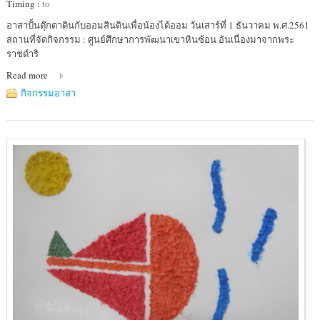
Timing :
to
Location
อาสาปั้นตุ๊กตาดินกับออมสินดินเพื่อน้องได้ออม วันเสาร์ที่ 1 ธันวาคม พ.ศ.2561
:
สถานที่จัดกิจกรรม : ศูนย์ศึกษาการพัฒนาเขาหินซ้อน อันเนื่องมาจากพระ
ศูนย์
ราชดำริ
ศึกษา
Read more
การ
พัฒนา
กิจกรรมอาสา
เขา
หิน
ซ้อน
อัน
เนื่อง
มา
จาก
พระ
ราชดำริ
อ.พนมสารคาม
จ.ฉะเชิงเทรา