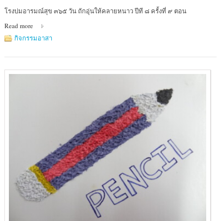
Location
โรงบ่มอารมณ์สุข ๓๖๕ วัน ถักอุ่นให้คลายหนาว ปีที ๘ ครั้งที่ ๙ ตอน
:
Read more
ศูนย์การค้า
ยู
กิจกรรมอาสา
เนี่ยน
มอลล์
ลาดพร้าว
(ห้า
แยก
ลาดพร้าว)