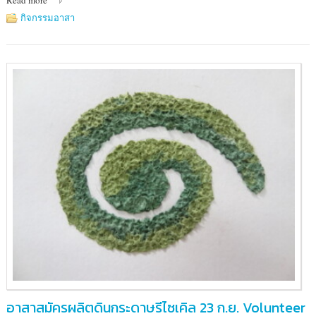
Read more
ศูนย์การค้า
ยู
กิจกรรมอาสา
เนี่ยน
มอลล์
ลาดพร้าว
(ห้า
แยก
ลาดพร้าว)
อาสาสมัครผลิตดินกระดาษรีไซเคิล 23 ก.ย. Volunteer