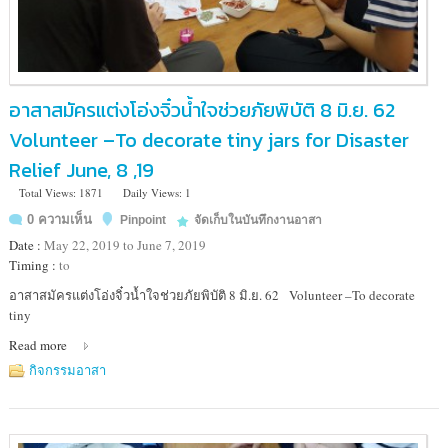
อาสาสมัครแต่งโอ่งจิ๋วน้ำใจช่วยภัยพิบัติ 8 มิ.ย. 62
Volunteer –To decorate tiny jars for Disaster
Relief June, 8 ,19
Total Views: 1871
Daily Views: 1
0 ความเห็น
Pinpoint
จัดเก็บในบันทึกงานอาสา
Date :
May 22, 2019 to June 7, 2019
Timing :
to
Location
อาสาสมัครแต่งโอ่งจิ๋วน้ำใจช่วยภัยพิบัติ 8 มิ.ย. 62 Volunteer –To decorate
:
tiny
มูลนิธิ
Read more
อาสา
สมัคร
กิจกรรมอาสา
เพื่อ
สังคม