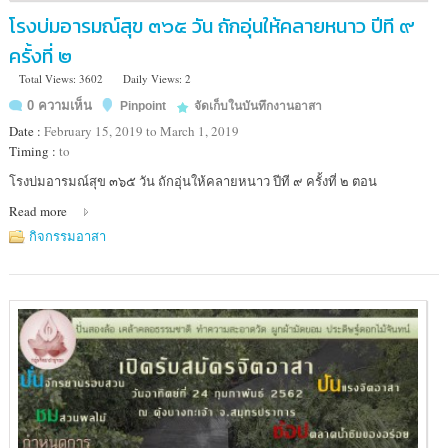
โรงบ่มอารมณ์สุข ๓๖๕ วัน ถักอุ่นให้คลายหนาว ปีที ๙
ครั้งที่ ๒
Total Views: 3602
Daily Views: 2
0 ความเห็น
Pinpoint
จัดเก็บในบันทึกงานอาสา
Date :
February 15, 2019 to March 1, 2019
Timing :
to
Location
โรงบ่มอารมณ์สุข ๓๖๕ วัน ถักอุ่นให้คลายหนาว ปีที ๙ ครั้งที่ ๒ ตอน
:
Read more
ศูนย์การค้า
ยู
กิจกรรมอาสา
เนี่ยน
มอลล์
ลาดพร้าว