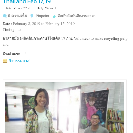
Thailand Feb 17, 19
Total Views: 2230
Daily Views: 1
0 ความเห็น
Pinpoint
จัดเก็บในบันทึกงานอาสา
Date :
February 8, 2019 to February 15, 2019
Timing :
to
Location
อาสาสมัครผลิตดินกระดาษรีไซเคิล 17 ก.พ. Volunteer to make recycling pulp
:
and
ชั้น4
Read more
ห้อง
สุจิต
กิจกรรมอาสา
รา
อาคาร
มูลนิธิ
อาสา
สมัคร
เพื่อ
สังคม
@
Thai
Volunteer
Service
Bldg.