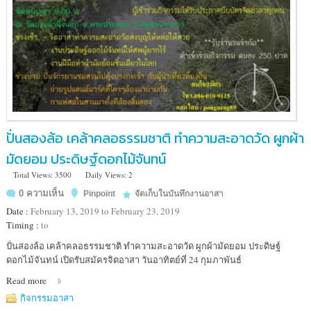
ปั่นสองล้อ เคล้าคลอธรรมชาติ ทำความสะอาดวัด ผูกผ้า
มัดยอม ประดิษฐ์ดอกไม้จันทน์
Total Views: 3500
Daily Views: 2
0 ความเห็น
Pinpoint
จัดเก็บในบันทึกงานอาสา
Date :
February 13, 2019 to February 23, 2019
Timing :
to
Location
ปั่นสองล้อ เคล้าคลอธรรมชาติ ทำความสะอาดวัด ผูกผ้ามัดยอม ประดิษฐ์
:
ดอกไม้จันทน์ เปิดรับสมัครจิตอาสา วันอาทิตย์ที่ 24 กุมภาพันธ์
ณ
Read more
วัดบางน้ำผึ้งนอก
(คุ้ง
กิจกรรมอาสา