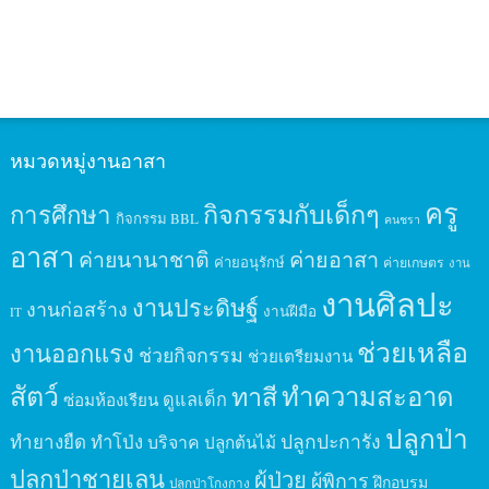
หมวดหมู่งานอาสา
ครู
กิจกรรมกับเด็กๆ
การศึกษา
กิจกรรม BBL
คนชรา
อาสา
ค่ายนานาชาติ
ค่ายอาสา
ค่ายอนุรักษ์
ค่ายเกษตร
งาน
งานศิลปะ
งานประดิษฐ์
งานก่อสร้าง
งานฝีมือ
IT
ช่วยเหลือ
งานออกแรง
ช่วยกิจกรรม
ช่วยเตรียมงาน
สัตว์
ทาสี
ทำความสะอาด
ดูแลเด็ก
ซ่อมห้องเรียน
ปลูกป่า
ปลูกปะการัง
ทำยางยืด
ทำโป่ง
บริจาค
ปลูกต้นไม้
ปลูกป่าชายเลน
ผู้ป่วย
ผู้พิการ
ฝึกอบรม
ปลูกป่าโกงกาง