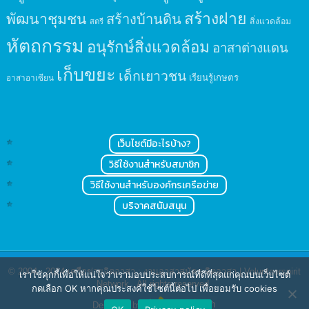
สร้างฝาย
พัฒนาชุมชน
สร้างบ้านดิน
สิ่งแวดล้อม
สตรี
หัตถกรรม
อนุรักษ์สิ่งแวดล้อม
อาสาต่างแดน
เก็บขยะ
เด็กเยาวชน
เรียนรู้เกษตร
อาสาอาเซียน
เว็บไซต์มีอะไรบ้าง?
วิธีใช้งานสำหรับสมาชิก
วิธีใช้งานสำหรับองค์กรเครือข่าย
บริจาคสนับสนุน
© 2004 - 2024
เครือข่ายจิตอาสา : งานอาสาสมัคร จิตอาสา | Volunteerspirit
เราใช้คุกกี้เพื่อให้แน่ใจว่าเรามอบประสบการณ์ที่ดีที่สุดแก่คุณบนเว็บไซต์
Network
. All rights reserved.
กดเลือก OK หากคุณประสงค์ใช้ไซต์นี้ต่อไป เพื่อยอมรับ cookies
Designed by