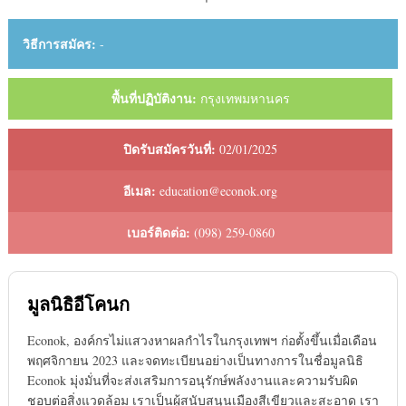
วิธีการสมัคร:
-
พื้นที่ปฏิบัติงาน:
กรุงเทพมหานคร
ปิดรับสมัครวันที่:
02/01/2025
อีเมล:
education@econok.org
เบอร์ติดต่อ:
(098) 259-0860
มูลนิธิอีโคนก
Econok, องค์กรไม่แสวงหาผลกําไรในกรุงเทพฯ ก่อตั้งขึ้นเมื่อเดือน
พฤศจิกายน 2023 และจดทะเบียนอย่างเป็นทางการในชื่อมูลนิธิ
Econok มุ่งมั่นที่จะส่งเสริมการอนุรักษ์พลังงานและความรับผิด
ชอบต่อสิ่งแวดล้อม เราเป็นผู้สนับสนุนเมืองสีเขียวและสะอาด เรา