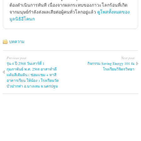
ต้องดําเนินการทันที เนื่องจากผลกระทบของภาวะโลกร้อนที่เกิด
จากมนุษย์กําลังส่งผลเสียต่อผู้คนทั่วโลกอยู่แล้ว
ดูโพสทั้งหมดของ
มูลนิธิอีโคนก
บทความ
Previous post
Next post
รุ่น 4 ปี 2568 วันเสาร์ที่ 1
กิจกรรม Saving Energy 101 ณ
กุมภาพันธ์ พ.ศ. 2568 อาสาทำดี
โรงเรียนวิจิตรวิทยา
แต้มสีเติมฝัน ( ซ่อมแซม + ทาสี
อาคารเรียน ให้น้อง ) โรงเรียนวัด
บัวปากท่า อ.บางเลน จ.นครปฐม