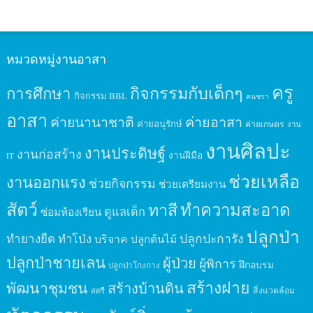
หมวดหมู่งานอาสา
ครู
กิจกรรมกับเด็กๆ
การศึกษา
กิจกรรม BBL
คนชรา
อาสา
ค่ายนานาชาติ
ค่ายอาสา
ค่ายอนุรักษ์
ค่ายเกษตร
งาน
งานศิลปะ
งานประดิษฐ์
งานก่อสร้าง
งานฝีมือ
IT
ช่วยเหลือ
งานออกแรง
ช่วยกิจกรรม
ช่วยเตรียมงาน
สัตว์
ทาสี
ทำความสะอาด
ดูแลเด็ก
ซ่อมห้องเรียน
ปลูกป่า
ปลูกปะการัง
ทำยางยืด
ทำโป่ง
บริจาค
ปลูกต้นไม้
ปลูกป่าชายเลน
ผู้ป่วย
ผู้พิการ
ฝึกอบรม
ปลูกป่าโกงกาง
สร้างฝาย
พัฒนาชุมชน
สร้างบ้านดิน
สิ่งแวดล้อม
สตรี