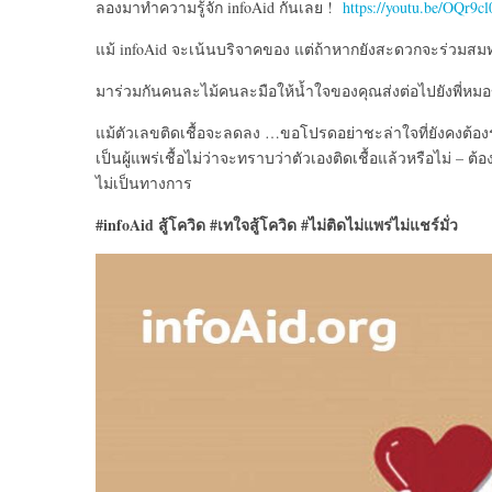
ลองมาทำความรู้จัก infoAid กันเลย !
https://youtu.be/OQr9
แม้ infoAid จะเน้นบริจาคของ แต่ถ้าหากยังสะดวกจะร่วมสม
มาร่วมกันคนละไม้คนละมือให้น้ำใจของคุณส่งต่อไปยังพี่หมอ
แม้ตัวเลขติดเชื้อจะลดลง …ขอโปรดอย่าชะล่าใจที่ยังคงต้องร่วมกั
เป็นผู้แพร่เชื้อไม่ว่าจะทราบว่าตัวเองติดเชื้อแล้วหรือไม่ – 
ไม่เป็นทางการ
#infoAid สู้โควิด #เทใจสู้โควิด #ไม่ติดไม่แพร่ไม่แชร์มั่ว