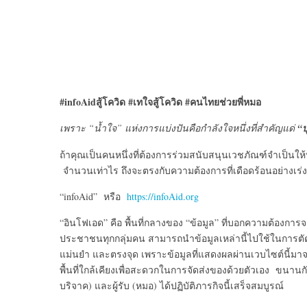
#infoAidสู้โควิด #เทใจสู้โควิด #คนไทยช่วยพี่หมอ
เพราะ “น้ำใจ” แห่งการแบ่งปันคือกำลังใจหนึ่งที่สำคัญแด่
“
ถ้าคุณเป็นคนหนึ่งที่ต้องการร่วมสนับสนุนเวชภัณฑ์จำเป็นใ
จำนวนเท่าไร ถึงจะตรงกับความต้องการที่เดือดร้อนอย่างเร่งด่
“infoAid” หรือ
https://infoAid.org
“อินโฟเอด” คือ พื้นที่กลางของ “ข้อมูล” ที่บอกความต้องการจ
ประชาชนทุกกลุ่มคน สามารถนำข้อมูลเหล่านี้ไปใช้ในการตัดสิ
แม่นยำ และตรงจุด เพราะข้อมูลที่แสดงผลผ่านเวบไซต์นี
พื้นที่ใกล้เคียงเพื่อสะดวกในการจัดส่งของด้วยตัวเอง ขนาน
บริจาค) และผู้รับ (หมอ) ได้ปฏิบัติภารกิจนี้เสร็จสมบูรณ์