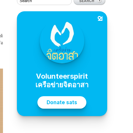
ห้
ือ