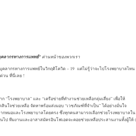
บุคลากรทางการแพทย์”
ด่านหน้าของพวกเรา
ห้บุคลากรทางการแพทย์ในวิกฤติโควิด – 19 แต่ไม่รู้ว่าจะไปโรงพยาบาลไหน
วน ที่นี่เลย !
าก “โรงพยาบาล” และ “เครือข่ายที่ทำงานช่วยเหลือกลุ่มเสี่ยง” เพื่อให้
นใจช่วยเหลือ จัดหาพร้อมส่งมอบ “เวชภัณฑ์ที่จำเป็น” ได้อย่างมั่นใจ
้มาจากหมอและโรงพยาบาลโดยตรง ซึ่งทุกคนสามารถเลือกช่วยโรงพยาบาลใน
กันไป ทีมงานและอาสาสมัครอินโฟเอดจะคอยช่วยเหลือประสานงานทั้งผู้ให้ (ผ