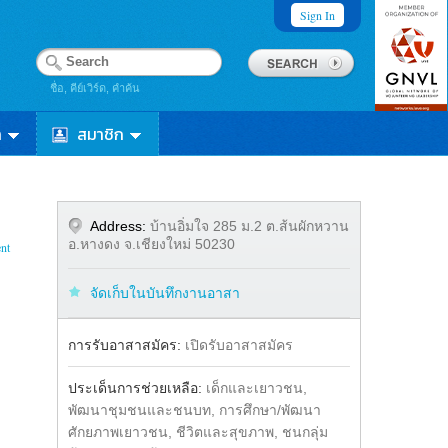
Sign In
ชื่อ, คีย์เวิร์ด, คำค้น
า
สมาชิก
Address:
บ้านอิ่มใจ 285 ม.2 ต.ส้นผักหวาน
อ.หางดง จ.เชียงใหม่ 50230
nt
จัดเก็บในบันทึกงานอาสา
Share
การรับอาสาสมัคร:
เปิดรับอาสาสมัคร
ประเด็นการช่วยเหลือ:
เด็กและเยาวชน,
พัฒนาชุมชนและชนบท, การศึกษา/พัฒนา
ศักยภาพเยาวชน, ชีวิตและสุขภาพ, ชนกลุ่ม