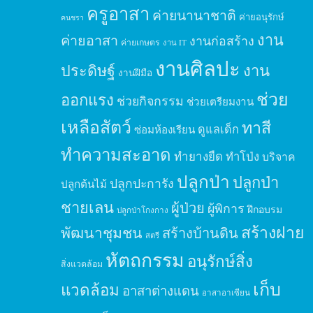
ครูอาสา
ค่ายนานาชาติ
ค่ายอนุรักษ์
คนชรา
งาน
ค่ายอาสา
งานก่อสร้าง
ค่ายเกษตร
งาน IT
งานศิลปะ
ประดิษฐ์
งาน
งานฝีมือ
ช่วย
ออกแรง
ช่วยกิจกรรม
ช่วยเตรียมงาน
เหลือสัตว์
ทาสี
ดูแลเด็ก
ซ่อมห้องเรียน
ทำความสะอาด
ทำยางยืด
ทำโป่ง
บริจาค
ปลูกป่า
ปลูกป่า
ปลูกปะการัง
ปลูกต้นไม้
ชายเลน
ผู้ป่วย
ผู้พิการ
ฝึกอบรม
ปลูกป่าโกงกาง
สร้างฝาย
พัฒนาชุมชน
สร้างบ้านดิน
สตรี
หัตถกรรม
อนุรักษ์สิ่ง
สิ่งแวดล้อม
เก็บ
แวดล้อม
อาสาต่างแดน
อาสาอาเซียน