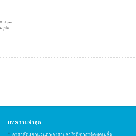
10:31 pm
รูปค่ะ
บทความล่าสุด
อาสาคัดแยกแว่นตา/อาสาปลาใจดี/อาสาจัดชุดเมล็ด