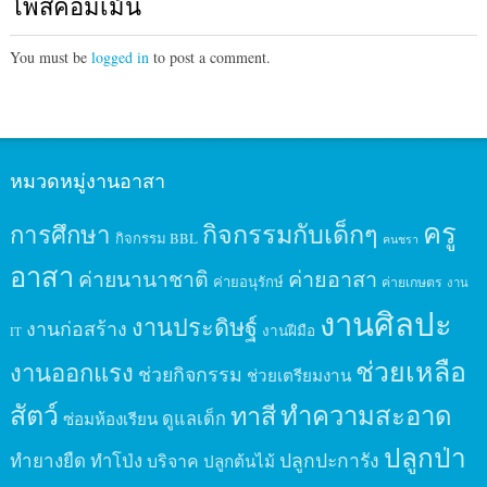
โพสคอมเม้น
You must be
logged in
to post a comment.
หมวดหมู่งานอาสา
ครู
กิจกรรมกับเด็กๆ
การศึกษา
กิจกรรม BBL
คนชรา
อาสา
ค่ายนานาชาติ
ค่ายอาสา
ค่ายอนุรักษ์
ค่ายเกษตร
งาน
งานศิลปะ
งานประดิษฐ์
งานก่อสร้าง
งานฝีมือ
IT
ช่วยเหลือ
งานออกแรง
ช่วยกิจกรรม
ช่วยเตรียมงาน
สัตว์
ทาสี
ทำความสะอาด
ดูแลเด็ก
ซ่อมห้องเรียน
ปลูกป่า
ปลูกปะการัง
ทำยางยืด
ทำโป่ง
บริจาค
ปลูกต้นไม้