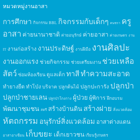
หมวดหมู่งานอาสา
ครู
กิจกรรมกับเด็กๆ
การศึกษา
กิจกรรม BBL
คนชรา
อาสา
ค่ายนานาชาติ
ค่ายอาสา
ค่ายอนุรักษ์
ค่ายเกษตร
งาน
งานศิลปะ
งานประดิษฐ์
งานก่อสร้าง
งานฝีมือ
IT
ช่วยเหลือ
งานออกแรง
ช่วยกิจกรรม
ช่วยเตรียมงาน
สัตว์
ทาสี
ทำความสะอาด
ดูแลเด็ก
ซ่อมห้องเรียน
ปลูกป่า
ปลูกปะการัง
ทำยางยืด
ทำโป่ง
บริจาค
ปลูกต้นไม้
ปลูกป่าชายเลน
ผู้ป่วย
ผู้พิการ
ฝึกอบรม
ปลูกป่าโกงกาง
สร้างฝาย
พัฒนาชุมชน
สร้างบ้านดิน
สิ่งแวดล้อม
สตรี
หัตถกรรม
อนุรักษ์สิ่งแวดล้อม
อาสาต่างแดน
เก็บขยะ
เด็กเยาวชน
เรียนรู้เกษตร
อาสาอาเซียน