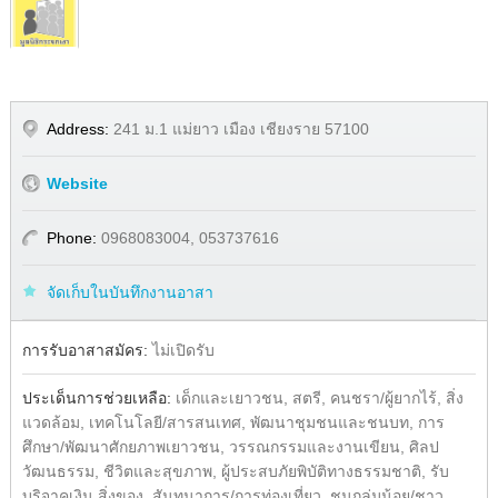
Address:
241 ม.1 แม่ยาว เมือง เชียงราย 57100
Website
Phone:
0968083004, 053737616
จัดเก็บในบันทึกงานอาสา
Share
Facebook
การรับอาสาสมัคร:
ไม่เปิดรับ
ประเด็นการช่วยเหลือ:
เด็กและเยาวชน, สตรี, คนชรา/ผู้ยากไร้, สิ่ง
แวดล้อม, เทคโนโลยี/สารสนเทศ, พัฒนาชุมชนและชนบท, การ
ศึกษา/พัฒนาศักยภาพเยาวชน, วรรณกรรมและงานเขียน, ศิลป
วัฒนธรรม, ชีวิตและสุขภาพ, ผู้ประสบภัยพิบัติทางธรรมชาติ, รับ
บริจาคเงิน สิ่งของ, สันทนาการ/การท่องเที่ยว, ชนกลุ่มน้อย/ชาว