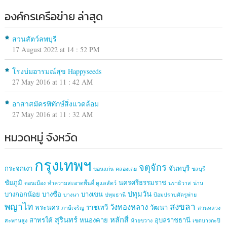
องค์กรเครือข่าย ล่าสุด
สวนสัตว์ลพบุรี
17 August 2022 at 14 : 52 PM
โรงบ่มอารมณ์สุข Happyseeds
27 May 2016 at 11 : 42 AM
อาสาสมัครพิทักษ์สิ่งแวดล้อม
27 May 2016 at 11 : 32 AM
หมวดหมู่ จังหวัด
กรุงเทพฯ
จตุจักร
กระจกเงา
จันทบุรี
ขอนแก่น
คลองเตย
ชลบุรี
ชัยภูมิ
นครศรีธรรมราช
ดอนเมือง
ทำความสะอาดพื้นที่ ดูแลสัตว์
นราธิวาส
น่าน
ปทุมวัน
บางกอกน้อย
บางซื่อ
บางเขน
บางนา
ปทุมธานี
ป้อมปราบศัตรูพ่าย
พญาไท
สงขลา
วังทองหลาง
พระนคร
ราชเทวี
วัฒนา
ภาษีเจริญ
สวนหลวง
สุรินทร์
หลักสี่
สาทรใต้
หนองคาย
อุบลราชธานี
สะพานสูง
ห้วยขวาง
เขตบางกะปิ