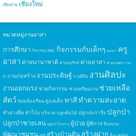
เชียงใหม่
เชียงราย
หมวดหมู่งานอาสา
ครู
กิจกรรมกับเด็กๆ
การศึกษา
กิจกรรม BBL
คนชรา
อาสา
ค่ายนานาชาติ
ค่ายอาสา
ค่ายอนุรักษ์
ค่ายเกษตร
งาน
งานศิลปะ
งานประดิษฐ์
งานก่อสร้าง
งานฝีมือ
IT
ช่วยเหลือ
งานออกแรง
ช่วยกิจกรรม
ช่วยเตรียมงาน
สัตว์
ทาสี
ทำความสะอาด
ดูแลเด็ก
ซ่อมห้องเรียน
ปลูกป่า
ปลูกปะการัง
ทำยางยืด
ทำโป่ง
บริจาค
ปลูกต้นไม้
ปลูกป่าชายเลน
ผู้ป่วย
ผู้พิการ
ฝึกอบรม
ปลูกป่าโกงกาง
สร้างฝาย
พัฒนาชุมชน
สร้างบ้านดิน
สิ่งแวดล้อม
สตรี