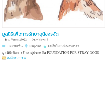
มูลนิธิเพื่อการรักษาสุนัขจรจัด
Total Views: 23022
Daily Views: 3
1200/174
0 ความเห็น
Pinpoint
จัดเก็บในบันทึกงานอาสา
หมู่บ้าน
มูลนิธิเพื่อการรักษาสุนัขจรจัด FOUNDATION FOR STRAY DOGS
รังสิ
องค์กรเอกชน
ยา
ซอย
อุดมสุข
58
ถนน
สุขุมวิท
103
แขวง
บางนา
เขต
บางนา