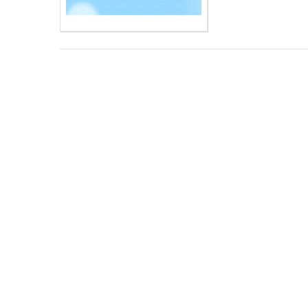
ซอย
รามคำแหง
104
ถนน
รามคำแหง
แขวง
สะพาน
สูง
เขต
สะพาน
สูง
กรุงเทพ
10240