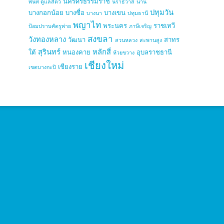
นครศรีธรรมราช
พื้นที่ ดูแลสัตว์
นราธิวาส
น่าน
ปทุมวัน
บางกอกน้อย
บางซื่อ
บางเขน
บางนา
ปทุมธานี
พญาไท
พระนคร
ราชเทวี
ป้อมปราบศัตรูพ่าย
ภาษีเจริญ
สงขลา
วังทองหลาง
วัฒนา
สาทร
สวนหลวง
สะพานสูง
สุรินทร์
หลักสี่
ใต้
หนองคาย
อุบลราชธานี
ห้วยขวาง
เชียงใหม่
เชียงราย
เขตบางกะปิ