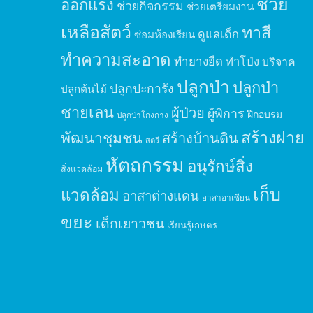
ช่วย
ออกแรง
ช่วยกิจกรรม
ช่วยเตรียมงาน
เหลือสัตว์
ทาสี
ดูแลเด็ก
ซ่อมห้องเรียน
ทำความสะอาด
ทำยางยืด
ทำโป่ง
บริจาค
ปลูกป่า
ปลูกป่า
ปลูกปะการัง
ปลูกต้นไม้
ชายเลน
ผู้ป่วย
ผู้พิการ
ฝึกอบรม
ปลูกป่าโกงกาง
สร้างฝาย
พัฒนาชุมชน
สร้างบ้านดิน
สตรี
หัตถกรรม
อนุรักษ์สิ่ง
สิ่งแวดล้อม
เก็บ
แวดล้อม
อาสาต่างแดน
อาสาอาเซียน
ขยะ
เด็กเยาวชน
เรียนรู้เกษตร