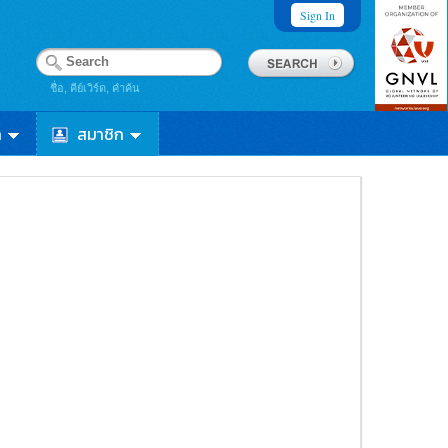
Sign In
ชื่อ, คีย์เวิร์ด, คำค้น
า
สมาชิก