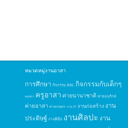
หมวดหมู่งานอาสา
กิจกรรมกับเด็กๆ
การศึกษา
กิจกรรม BBL
ครูอาสา
ค่ายนานาชาติ
ค่ายอนุรักษ์
คนชรา
งาน
ค่ายอาสา
งานก่อสร้าง
ค่ายเกษตร
งาน IT
งานศิลปะ
ประดิษฐ์
งาน
งานฝีมือ