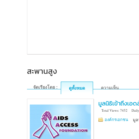
สะพานสูง
จัดเรียงโดย :
ความเห็น
ดูทั้งหมด
มูลนิธิเข้าถึงเอดส
Total Views: 7452
Daily
48/283
องค์กรเอกชน
มู
โครงการ
เซ็นเตอร์
เพลส