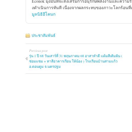
Econok มุ่งมั่นที่จะส่งเสริมการอนุรักษ์พลังงานและความ
งดําเนินการทันที เนื่องจากผลกระทบของภาวะโลกร้อนที่เกิ
มูลนิธิอีโคนก
ประชาสัมพันธ์
Previous post
รุ่น 1 ปี 68 วันเสาร์ที่ 31 พฤษภาคม 68 อาสาทำดี แต้มสีเติมฝัน (
ซ่อมแซม + ทาสีอาคารเรียน ให้น้อง ) โรงเรียนบ้านสามแก้ว
อ.ดอนตูม จ.นครปฐม