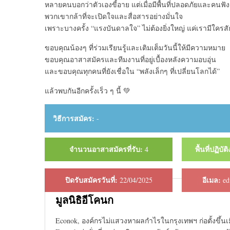
หลายคนบอกว่าตัวเองขี้อาย แต่เมื่อมีพื้นที่ปลอดภัยและคนฟังอ
พวกเขากล้าที่จะเปิดใจและสื่อสารอย่างมั่นใจ
เพราะบางครั้ง “แรงบันดาลใจ” ไม่ต้องยิ่งใหญ่ แค่เรามีใครสั
ขอบคุณน้องๆ ที่ร่วมเรียนรู้และเติมเต็มวันนี้ให้มีความหมาย
ขอบคุณอาสาสมัครและทีมงานที่อยู่เบื้องหลังความอบอุ่น
และขอบคุณทุกคนที่ยังเชื่อใน “พลังเล็กๆ ที่เปลี่ยนโลกได้”
แล้วพบกันอีกครั้งเร็ว ๆ นี้ 💚
วิธีการสมัคร:
-
จำนวนอาสาสมัครที่รับ:
พื้นที่ปฏิบั
4
ปิดรับสมัครวันที่:
อีเมล:
22/04/2025
ed
มูลนิธิอีโคนก
Econok, องค์กรไม่แสวงหาผลกําไรในกรุงเทพฯ ก่อตั้งขึ้น