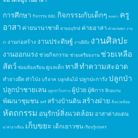
ครู
กิจกรรมกับเด็กๆ
การศึกษา
กิจกรรม BBL
คนชรา
อาสา
ค่ายนานาชาติ
ค่ายอาสา
ค่ายอนุรักษ์
ค่ายเกษตร
งาน
งานศิลปะ
งานประดิษฐ์
งานก่อสร้าง
งานฝีมือ
IT
ช่วยเหลือ
งานออกแรง
ช่วยกิจกรรม
ช่วยเตรียมงาน
สัตว์
ทาสี
ทำความสะอาด
ดูแลเด็ก
ซ่อมห้องเรียน
ปลูกป่า
ปลูกปะการัง
ทำยางยืด
ทำโป่ง
บริจาค
ปลูกต้นไม้
ปลูกป่าชายเลน
ผู้ป่วย
ผู้พิการ
ฝึกอบรม
ปลูกป่าโกงกาง
สร้างฝาย
พัฒนาชุมชน
สร้างบ้านดิน
สิ่งแวดล้อม
สตรี
หัตถกรรม
อนุรักษ์สิ่งแวดล้อม
อาสาต่างแดน
เก็บขยะ
เด็กเยาวชน
เรียนรู้เกษตร
อาสาอาเซียน