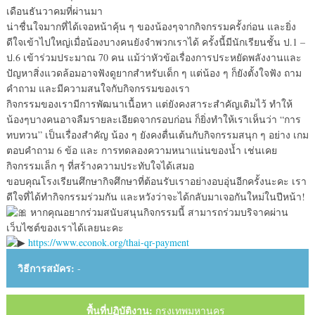
เดือนธันวาคมที่ผ่านมา
น่าชื่นใจมากที่ได้เจอหน้าคุ้น ๆ ของน้องๆจากกิจกรรมครั้งก่อน และยิ่ง
ดีใจเข้าไปใหญ่เมื่อน้องบางคนยังจำพวกเราได้ ครั้งนี้มีนักเรียนชั้น ป.1 –
ป.6 เข้าร่วมประมาณ 70 คน แม้ว่าหัวข้อเรื่องการประหยัดพลังงานและ
ปัญหาสิ่งแวดล้อมอาจฟังดูยากสำหรับเด็ก ๆ แต่น้อง ๆ ก็ยังตั้งใจฟัง ถาม
คำถาม และมีความสนใจกับกิจกรรมของเรา
กิจกรรมของเรามีการพัฒนาเนื้อหา แต่ยังคงสาระสำคัญเดิมไว้ ทำให้
น้องๆบางคนอาจลืมรายละเอียดจากรอบก่อน ก็ยิ่งทำให้เราเห็นว่า “การ
ทบทวน” เป็นเรื่องสำคัญ น้อง ๆ ยังคงตื่นเต้นกับกิจกรรมสนุก ๆ อย่าง เกม
ตอบคำถาม 6 ข้อ และ การทดลองความหนาแน่นของน้ำ เช่นเคย
กิจกรรมเล็ก ๆ ที่สร้างความประทับใจได้เสมอ
ขอบคุณโรงเรียนศึกษากิจศึกษาที่ต้อนรับเราอย่างอบอุ่นอีกครั้งนะคะ เรา
ดีใจที่ได้ทำกิจกรรมร่วมกัน และหวังว่าจะได้กลับมาเจอกันใหม่ในปีหน้า!
หากคุณอยากร่วมสนับสนุนกิจกรรมนี้ สามารถร่วมบริจาคผ่าน
เว็บไซต์ของเราได้เลยนะคะ
https://www.econok.org/thai-qr-payment
วิธีการสมัคร:
-
พื้นที่ปฏิบัติงาน:
กรุงเทพมหานคร