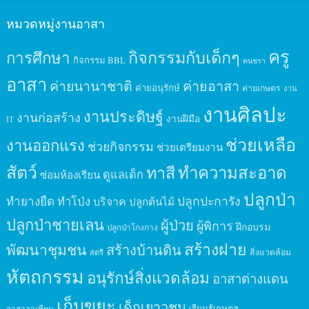
หมวดหมู่งานอาสา
ครู
กิจกรรมกับเด็กๆ
การศึกษา
กิจกรรม BBL
คนชรา
อาสา
ค่ายนานาชาติ
ค่ายอาสา
ค่ายอนุรักษ์
ค่ายเกษตร
งาน
งานศิลปะ
งานประดิษฐ์
งานก่อสร้าง
งานฝีมือ
IT
ช่วยเหลือ
งานออกแรง
ช่วยกิจกรรม
ช่วยเตรียมงาน
สัตว์
ทาสี
ทำความสะอาด
ดูแลเด็ก
ซ่อมห้องเรียน
ปลูกป่า
ปลูกปะการัง
ทำยางยืด
ทำโป่ง
บริจาค
ปลูกต้นไม้
ปลูกป่าชายเลน
ผู้ป่วย
ผู้พิการ
ฝึกอบรม
ปลูกป่าโกงกาง
สร้างฝาย
พัฒนาชุมชน
สร้างบ้านดิน
สิ่งแวดล้อม
สตรี
หัตถกรรม
อนุรักษ์สิ่งแวดล้อม
อาสาต่างแดน
เก็บขยะ
เด็กเยาวชน
เรียนรู้เกษตร
อาสาอาเซียน