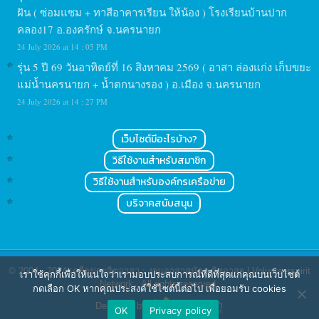
ฝัน ( ซ่อมแซม + ทาสีอาคารเรียน ให้น้อง ) โรงเรียนบ้านปาก
คลอง17 อ.องครักษ์ จ.นครนายก
24 July 2026 at 14 : 05 PM
รุ่น 5 ปี 69 วันอาทิตย์ที่ 16 สิงหาคม 2569 ( อาสา ล่องแก่ง เก็บขยะ
แม่น้ำนครนายก + น้ำตกนางรอง ) อ.เมือง จ.นครนายก
24 July 2026 at 14 : 27 PM
เว็บไซต์มีอะไรบ้าง?
วิธีใช้งานสำหรับสมาชิก
วิธีใช้งานสำหรับองค์กรเครือข่าย
บริจาคสนับสนุน
© 2004 - 2024
เครือข่ายจิตอาสา : งานอาสาสมัคร จิตอาสา | Volunteerspirit
เราใช้คุกกี้เพื่อให้แน่ใจว่าเรามอบประสบการณ์ที่ดีที่สุดแก่คุณบนเว็บไซต์
Network
. All rights reserved.
กดเลือก OK หากคุณประสงค์ใช้ไซต์นี้ต่อไป เพื่อยอมรับ cookies
Designed by
OK
Privacy policy